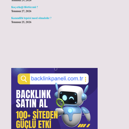
Temmuz 29, 2026
Koç erkeği flörtöz mü ?
Temmuz 27, 2026
Kazandibi tepsisi nasıl olmalıdır ?
Temmuz 25, 2026