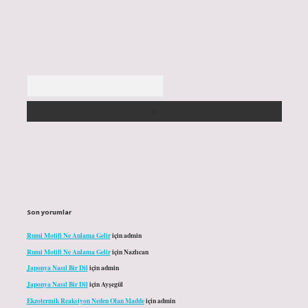
Arama
Son yorumlar
Rumi Motifi Ne Anlama Gelir
için
admin
Rumi Motifi Ne Anlama Gelir
için
Nazlıcan
Japonya Nasıl Bir Dil
için
admin
Japonya Nasıl Bir Dil
için
Ayşegül
Ekzotermik Reaksiyon Neden Olan Madde
için
admin