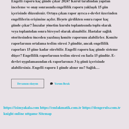
Engelli raporu kaç günde çıkar 2024? Kurul tarafından yapılan
inceleme ve onay sonrasında engellilik raporu yaklaşık 15 gün
içerisinde düzenlenir. Ortaya çıkan rapor ayrıca e-devlet üzerinden
engellilerin erişimine açılır. Heyete girdikten sonra rapor kaç
günde çıkar? İmzalar yönetim kurulu toplantısında toplu olarak
veya toplantıdan sonra bireysel olarak alınabilir. Hastalar sağlık
otoritesinden önceden yazılmış komite raporunu alabilirler. Komite
raporlarının ortalama teslim süresi 3 gündür, ancak engellilik
raporları 15 güne kadar sürebilir. Engelli raporu kaç günde sisteme
düşer? Engellilik raporlarının teslim süresi en fazla 15 gündür. E-
devlet uygulamasından ek raporlarınızı 3 iş günü içerisinde
alabilirsiniz. Engelli raporu 1 günde alınır mı? Sağlık…
Yeni
Devamını okuyun
Yorum Bırak
Engelli
Raporu
Kaç
Günde
Çıkar
https://isimyakala.com
https://emlakmatik.com.tr
https://dengerulo.com.tr
knight online
nttgame
Sitemap