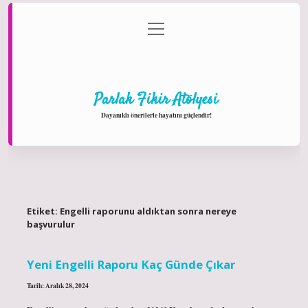
menüyü
Anasayfa
Gizlilik Politikası
Yasal Uyarı
aç
Hakkımızda
Parlak Fikir Atölyesi
Dayanıklı önerilerle hayatını güçlendir!
Etiket:
Engelli raporunu aldıktan sonra nereye
başvurulur
Yeni Engelli Raporu Kaç Günde Çıkar
Tarih: Aralık 28, 2024