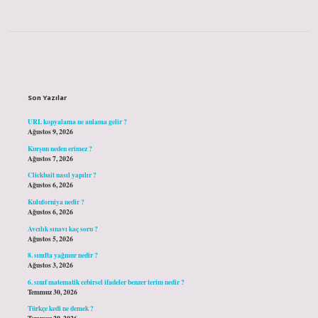
Sidebar
Son Yazılar
URL kopyalama ne anlama gelir ?
Ağustos 9, 2026
Kurşun neden erimez ?
Ağustos 7, 2026
Clickbait nasıl yapılır ?
Ağustos 6, 2026
Kuluforniya nedir ?
Ağustos 6, 2026
Avcılık sınavı kaç soru ?
Ağustos 5, 2026
8. sınıfta yağmur nedir ?
Ağustos 3, 2026
6. sınıf matematik cebirsel ifadeler benzer terim nedir ?
Temmuz 30, 2026
Türkçe kedi ne demek ?