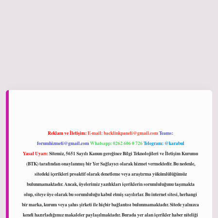
ltonbet giriş
Reklam ve İletişim:
E-mail:
backlinkpaneli@gmail.com
Teams:
forumhizmeti@gmail.com
Whatsapp: 0262 606 0 726
Telegram: @karabul
Yasal Uyarı:
Sitemiz, 5651 Sayılı Kanun gereğince Bilgi Teknolojileri ve İletişim Kurumu
(BTK) tarafından onaylanmış bir Yer Sağlayıcı olarak hizmet vermektedir. Bu nedenle,
sitedeki içerikleri proaktif olarak denetleme veya araştırma yükümlülüğümüz
bulunmamaktadır. Ancak, üyelerimiz yazdıkları içeriklerin sorumluluğunu taşımakta
olup, siteye üye olarak bu sorumluluğu kabul etmiş sayılırlar. Bu internet sitesi, herhangi
bir marka, kurum veya şahıs şirketi ile hiçbir bağlantısı bulunmamaktadır. Sitede yalnızca
kendi hazırladığımız makaleler paylaşılmaktadır. Burada yer alan içerikler haber niteliği