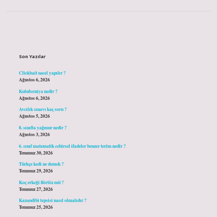
Sidebar
Son Yazılar
Clickbait nasıl yapılır ?
Ağustos 6, 2026
Kuluforniya nedir ?
Ağustos 6, 2026
Avcılık sınavı kaç soru ?
Ağustos 5, 2026
8. sınıfta yağmur nedir ?
Ağustos 3, 2026
6. sınıf matematik cebirsel ifadeler benzer terim nedir ?
Temmuz 30, 2026
Türkçe kedi ne demek ?
Temmuz 29, 2026
Koç erkeği flörtöz mü ?
Temmuz 27, 2026
Kazandibi tepsisi nasıl olmalıdır ?
Temmuz 25, 2026