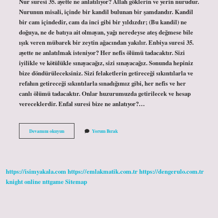
Nur suresi 35. ayette ne anlatılıyor? Allah göklerin ve yerin nurudur.
Nurunun misali, içinde bir kandil bulunan bir şamdandır. Kandil
bir cam içindedir, cam da inci gibi bir yıldızdır; (Bu kandil) ne
doğuya, ne de batıya ait olmayan, yağı neredeyse ateş değmese bile
ışık veren mübarek bir zeytin ağacından yakılır. Enbiya suresi 35.
ayette ne anlatılmak isteniyor? Her nefis ölümü tadacaktır. Sizi
iyilikle ve kötülükle sınayacağız, sizi sınayacağız. Sonunda hepiniz
bize döndürüleceksiniz. Sizi felaketlerin getireceği sıkıntılarla ve
refahın getireceği sıkıntılarla sınadığımız gibi, her nefis ve her
canlı ölümü tadacaktır. Onlar huzurumuzda getirilecek ve hesap
vereceklerdir. Enfal suresi bize ne anlatıyor?…
Enfal
Devamını okuyun
Yorum Bırak
Suresi
35
Ayette
Ne
Anlatılmak
https://isimyakala.com
https://emlakmatik.com.tr
https://dengerulo.com.tr
Isteniyor
knight online
nttgame
Sitemap