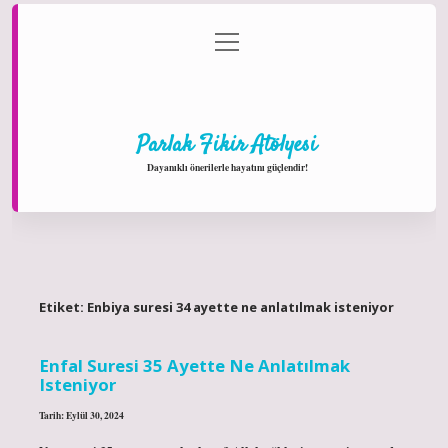
menüyü
Anasayfa
Gizlilik Politikası
Yasal Uyarı
aç
Hakkımızda
Parlak Fikir Atölyesi
Dayanıklı önerilerle hayatını güçlendir!
Etiket:
Enbiya suresi 34 ayette ne anlatılmak isteniyor
Enfal Suresi 35 Ayette Ne Anlatılmak
Isteniyor
Tarih: Eylül 30, 2024