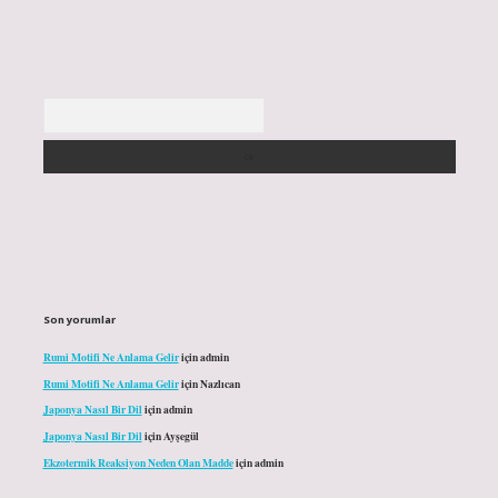
Arama
Son yorumlar
Rumi Motifi Ne Anlama Gelir
için
admin
Rumi Motifi Ne Anlama Gelir
için
Nazlıcan
Japonya Nasıl Bir Dil
için
admin
Japonya Nasıl Bir Dil
için
Ayşegül
Ekzotermik Reaksiyon Neden Olan Madde
için
admin