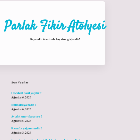
Parlak Fikir Atölyesi
Dayanıklı önerilerle hayatını güçlendir!
Sidebar
hiltonbet giriş
Son Yazılar
Clickbait nasıl yapılır ?
Ağustos 6, 2026
Kuluforniya nedir ?
Ağustos 6, 2026
Avcılık sınavı kaç soru ?
Ağustos 5, 2026
8. sınıfta yağmur nedir ?
Ağustos 3, 2026
6. sınıf matematik cebirsel ifadeler benzer terim nedir ?