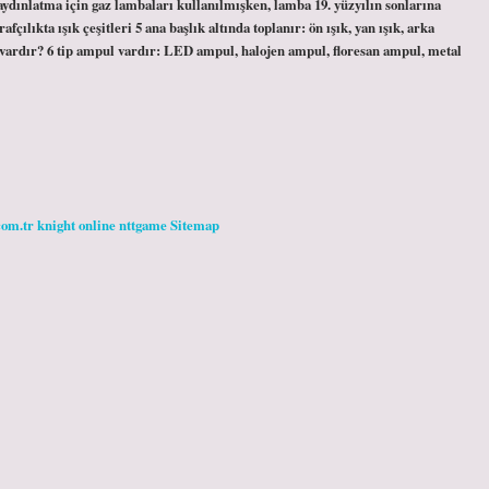
dınlatma için gaz lambaları kullanılmışken, lamba 19. yüzyılın sonlarına
fçılıkta ışık çeşitleri 5 ana başlık altında toplanır: ön ışık, yan ışık, arka
ri vardır? 6 tip ampul vardır: LED ampul, halojen ampul, floresan ampul, metal
com.tr
knight online
nttgame
Sitemap