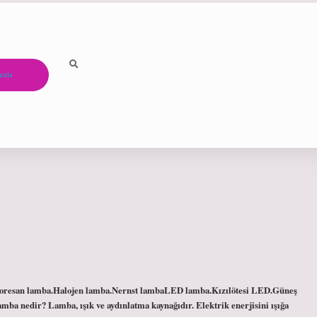
ızda
floresan lamba.Halojen lamba.Nernst lambaLED lamba.Kızılötesi LED.Güneş
a nedir? Lamba, ışık ve aydınlatma kaynağıdır. Elektrik enerjisini ışığa