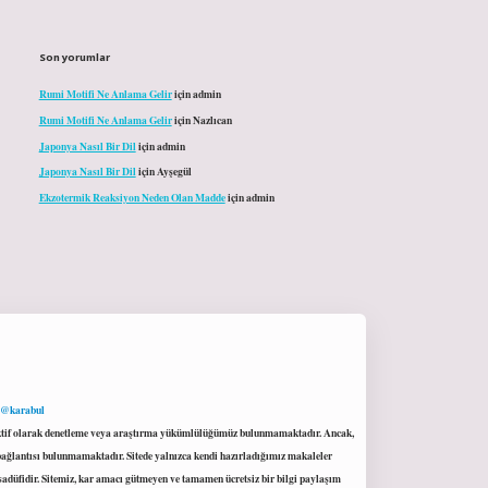
Son yorumlar
Rumi Motifi Ne Anlama Gelir
için
admin
Rumi Motifi Ne Anlama Gelir
için
Nazlıcan
Japonya Nasıl Bir Dil
için
admin
Japonya Nasıl Bir Dil
için
Ayşegül
Ekzotermik Reaksiyon Neden Olan Madde
için
admin
 @karabul
proaktif olarak denetleme veya araştırma yükümlülüğümüz bulunmamaktadır. Ancak,
r bağlantısı bulunmamaktadır. Sitede yalnızca kendi hazırladığımız makaleler
sadüfidir. Sitemiz, kar amacı gütmeyen ve tamamen ücretsiz bir bilgi paylaşım