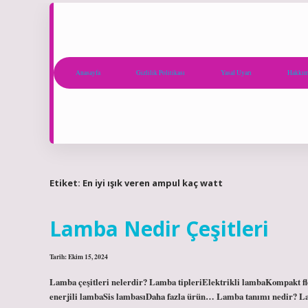
Anasayfa
Gizlilik Politikası
Yasal Uyarı
Hakkım
Etiket:
En iyi ışık veren ampul kaç watt
Lamba Nedir Çeşitleri
Tarih: Ekim 15, 2024
Lamba çeşitleri nelerdir? Lamba tipleriElektrikli lambaKompakt 
enerjili lambaSis lambasıDaha fazla ürün… Lamba tanımı nedir? Lamb