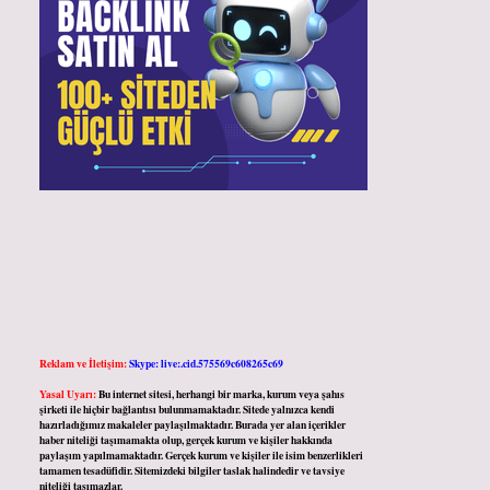
Reklam ve İletişim:
Skype: live:.cid.575569c608265c69
Yasal Uyarı:
Bu internet sitesi, herhangi bir marka, kurum veya şahıs
şirketi ile hiçbir bağlantısı bulunmamaktadır. Sitede yalnızca kendi
hazırladığımız makaleler paylaşılmaktadır. Burada yer alan içerikler
haber niteliği taşımamakta olup, gerçek kurum ve kişiler hakkında
paylaşım yapılmamaktadır. Gerçek kurum ve kişiler ile isim benzerlikleri
tamamen tesadüfidir. Sitemizdeki bilgiler taslak halindedir ve tavsiye
niteliği taşımazlar.