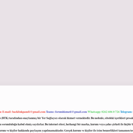
m:
E-mail:
backlinkpaneli@gmail.com
Teams:
forumhizmeti@gmail.com
Whatsapp: 0262 606 0 726
Telegram:
mu (BTK) tarafından onaylanmış bir Yer Sağlayıcı olarak hizmet vermektedir. Bu nedenle, sitedeki içerikleri 
 sorumluluğu kabul etmiş sayılırlar. Bu internet sitesi, herhangi bir marka, kurum veya şahıs şirketi ile hiçbi
kurum ve kişiler hakkında paylaşım yapılmamaktadır. Gerçek kurum ve kişiler ile isim benzerlikleri tamamen te