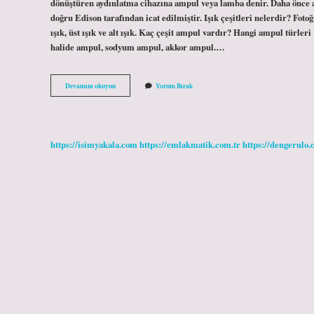
dönüştüren aydınlatma cihazına ampul veya lamba denir. Daha önce ay
doğru Edison tarafından icat edilmiştir. Işık çeşitleri nelerdir? Fotoğra
ışık, üst ışık ve alt ışık. Kaç çeşit ampul vardır? Hangi ampul türle
halide ampul, sodyum ampul, akkor ampul.…
Lamba
Devamını okuyun
Yorum Bırak
Nedir
Çeşitleri
https://isimyakala.com
https://emlakmatik.com.tr
https://dengerulo.