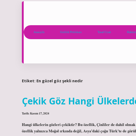
Anasayfa
Gizlilik Politikası
Yasal Uyarı
Hakkım
Etiket:
En güzel göz şekli nedir
Çekik Göz Hangi Ülkelerd
Tarih: Kasım 17, 2024
Hangi ülkelerin gözleri çekiktir? Bu özellik, Çinliler de dahil olma
özellik yalnızca Moğol ırkında değil, Asya’daki çoğu Türk’te de görü