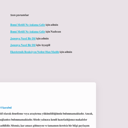
Son yorumlar
Rumi Motifi Ne Anlama Gelir
için
admin
Rumi Motifi Ne Anlama Gelir
için
Nazlıcan
Japonya Nasıl Bir Dil
için
admin
Japonya Nasıl Bir Dil
için
Ayşegül
Ekzotermik Reaksiyon Neden Olan Madde
için
admin
 @karabul
proaktif olarak denetleme veya araştırma yükümlülüğümüz bulunmamaktadır. Ancak,
r bağlantısı bulunmamaktadır. Sitede yalnızca kendi hazırladığımız makaleler
sadüfidir. Sitemiz, kar amacı gütmeyen ve tamamen ücretsiz bir bilgi paylaşım