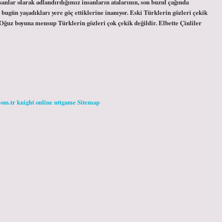
sanlar olarak adlandırdığımız insanların atalarının, son buzul çağında
 bugün yaşadıkları yere göç ettiklerine inanıyor. Eski Türklerin gözleri çekik
ğuz boyuna mensup Türklerin gözleri çok çekik değildir. Elbette Çinliler
com.tr
knight online
nttgame
Sitemap