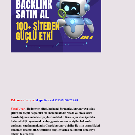
Reklam ve İletişim:
Skype: live:.cid.575569c608265c69
Yasal Uyarı:
Bu internet sitesi, herhangi bir marka, kurum veya şahıs
şirketi ile hiçbir bağlantısı bulunmamaktadır. Sitede yalnızca kendi
hazırladığımız makaleler paylaşılmaktadır. Burada yer alan içerikler
haber niteliği taşımamakta olup, gerçek kurum ve kişiler hakkında
paylaşım yapılmamaktadır. Gerçek kurum ve kişiler ile isim benzerlikleri
tamamen tesadüfidir. Sitemizdeki bilgiler taslak halindedir ve tavsiye
niteliği taşımazlar.