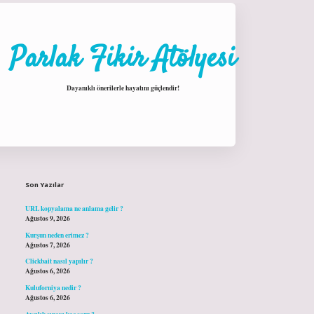
Parlak Fikir Atölyesi
Dayanıklı önerilerle hayatını güçlendir!
Sidebar
hiltonbet giriş
Son Yazılar
URL kopyalama ne anlama gelir ?
Ağustos 9, 2026
Kurşun neden erimez ?
Ağustos 7, 2026
Clickbait nasıl yapılır ?
Ağustos 6, 2026
Kuluforniya nedir ?
Ağustos 6, 2026
Avcılık sınavı kaç soru ?