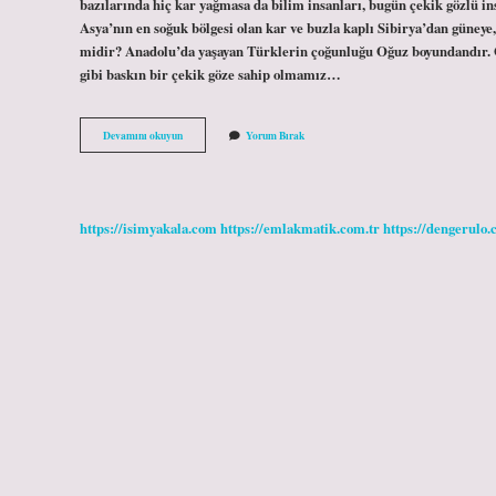
bazılarında hiç kar yağmasa da bilim insanları, bugün çekik gözlü in
Asya’nın en soğuk bölgesi olan kar ve buzla kaplı Sibirya’dan güneye,
midir? Anadolu’da yaşayan Türklerin çoğunluğu Oğuz boyundandır. O
gibi baskın bir çekik göze sahip olmamız…
Çekik
Devamını okuyun
Yorum Bırak
Göz
Hangi
Ülkelerde
Var
https://isimyakala.com
https://emlakmatik.com.tr
https://dengerulo.