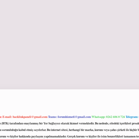
m:
E-mail:
backlinkpaneli@gmail.com
Teams:
forumhizmeti@gmail.com
Whatsapp: 0262 606 0 726
Telegram:
mu (BTK) tarafından onaylanmış bir Yer Sağlayıcı olarak hizmet vermektedir. Bu nedenle, sitedeki içerikleri 
 sorumluluğu kabul etmiş sayılırlar. Bu internet sitesi, herhangi bir marka, kurum veya şahıs şirketi ile hiçbi
kurum ve kişiler hakkında paylaşım yapılmamaktadır. Gerçek kurum ve kişiler ile isim benzerlikleri tamamen te