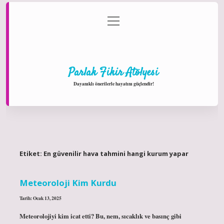
menüyü
Anasayfa
Gizlilik Politikası
Yasal Uyarı
aç
Hakkımızda
Parlak Fikir Atölyesi
Dayanıklı önerilerle hayatını güçlendir!
Etiket:
En güvenilir hava tahmini hangi kurum yapar
Meteoroloji Kim Kurdu
Tarih: Ocak 13, 2025
Meteorolojiyi kim icat etti? Bu, nem, sıcaklık ve basınç gibi