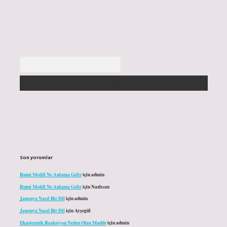
Arama
Son yorumlar
Rumi Motifi Ne Anlama Gelir
için
admin
Rumi Motifi Ne Anlama Gelir
için
Nazlıcan
Japonya Nasıl Bir Dil
için
admin
Japonya Nasıl Bir Dil
için
Ayşegül
Ekzotermik Reaksiyon Neden Olan Madde
için
admin