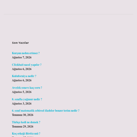
Sidebar
Son Yazılar
Kurşun neden erimez ?
Ağustos 7, 2026
Clickbait nasıl yapılır ?
Ağustos 6, 2026
Kuluforniya nedir ?
Ağustos 6, 2026
Avcılık sınavı kaç soru ?
Ağustos 5, 2026
8. sınıfta yağmur nedir ?
Ağustos 3, 2026
6. sınıf matematik cebirsel ifadeler benzer terim nedir ?
Temmuz 30, 2026
Türkçe kedi ne demek ?
Temmuz 29, 2026
Koç erkeği flörtöz mü ?