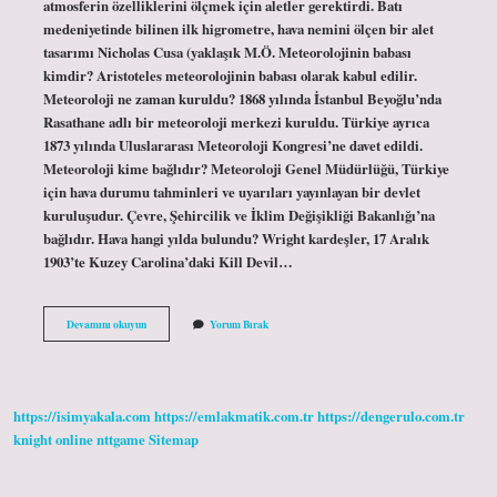
atmosferin özelliklerini ölçmek için aletler gerektirdi. Batı
medeniyetinde bilinen ilk higrometre, hava nemini ölçen bir alet
tasarımı Nicholas Cusa (yaklaşık M.Ö. Meteorolojinin babası
kimdir? Aristoteles meteorolojinin babası olarak kabul edilir.
Meteoroloji ne zaman kuruldu? 1868 yılında İstanbul Beyoğlu’nda
Rasathane adlı bir meteoroloji merkezi kuruldu. Türkiye ayrıca
1873 yılında Uluslararası Meteoroloji Kongresi’ne davet edildi.
Meteoroloji kime bağlıdır? Meteoroloji Genel Müdürlüğü, Türkiye
için hava durumu tahminleri ve uyarıları yayınlayan bir devlet
kuruluşudur. Çevre, Şehircilik ve İklim Değişikliği Bakanlığı’na
bağlıdır. Hava hangi yılda bulundu? Wright kardeşler, 17 Aralık
1903’te Kuzey Carolina’daki Kill Devil…
Meteoroloji
Devamını okuyun
Yorum Bırak
Kim
Kurdu
https://isimyakala.com
https://emlakmatik.com.tr
https://dengerulo.com.tr
knight online
nttgame
Sitemap