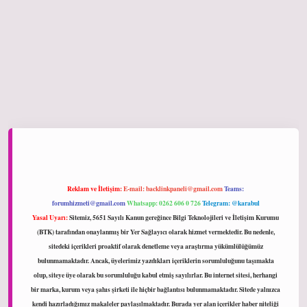
iltonbet giriş
Reklam ve İletişim:
E-mail:
backlinkpaneli@gmail.com
Teams:
forumhizmeti@gmail.com
Whatsapp: 0262 606 0 726
Telegram: @karabul
Yasal Uyarı:
Sitemiz, 5651 Sayılı Kanun gereğince Bilgi Teknolojileri ve İletişim Kurumu
(BTK) tarafından onaylanmış bir Yer Sağlayıcı olarak hizmet vermektedir. Bu nedenle,
sitedeki içerikleri proaktif olarak denetleme veya araştırma yükümlülüğümüz
bulunmamaktadır. Ancak, üyelerimiz yazdıkları içeriklerin sorumluluğunu taşımakta
olup, siteye üye olarak bu sorumluluğu kabul etmiş sayılırlar. Bu internet sitesi, herhangi
bir marka, kurum veya şahıs şirketi ile hiçbir bağlantısı bulunmamaktadır. Sitede yalnızca
kendi hazırladığımız makaleler paylaşılmaktadır. Burada yer alan içerikler haber niteliği