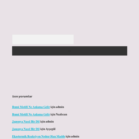
Arama
Son yorumlar
Rumi Motifi Ne Anlama Gelir
için
admin
Rumi Motifi Ne Anlama Gelir
için
Nazlıcan
Japonya Nasıl Bir Dil
için
admin
Japonya Nasıl Bir Dil
için
Ayşegül
Ekzotermik Reaksiyon Neden Olan Madde
için
admin