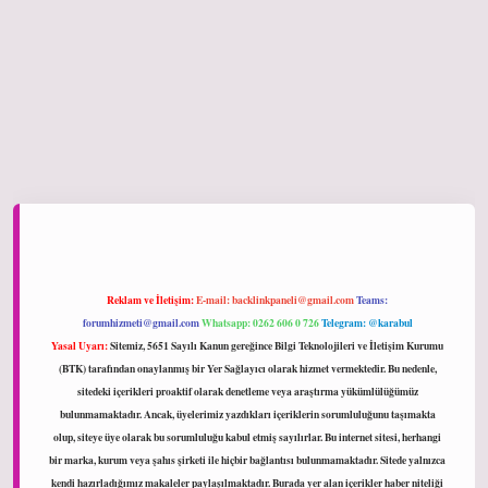
hiltonbet giriş
Reklam ve İletişim:
E-mail:
backlinkpaneli@gmail.com
Teams:
forumhizmeti@gmail.com
Whatsapp: 0262 606 0 726
Telegram: @karabul
Yasal Uyarı:
Sitemiz, 5651 Sayılı Kanun gereğince Bilgi Teknolojileri ve İletişim Kurumu
(BTK) tarafından onaylanmış bir Yer Sağlayıcı olarak hizmet vermektedir. Bu nedenle,
sitedeki içerikleri proaktif olarak denetleme veya araştırma yükümlülüğümüz
bulunmamaktadır. Ancak, üyelerimiz yazdıkları içeriklerin sorumluluğunu taşımakta
olup, siteye üye olarak bu sorumluluğu kabul etmiş sayılırlar. Bu internet sitesi, herhangi
bir marka, kurum veya şahıs şirketi ile hiçbir bağlantısı bulunmamaktadır. Sitede yalnızca
kendi hazırladığımız makaleler paylaşılmaktadır. Burada yer alan içerikler haber niteliği