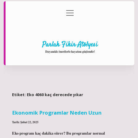
menüyü
Anasayfa
Gizlilik Politikası
Yasal Uyarı
aç
Hakkımızda
Parlak Fikir Atölyesi
Dayanıklı önerilerle hayatını güçlendir!
Etiket:
Eko 4060 kaç derecede yıkar
Ekonomik Programlar Neden Uzun
Tarih: Şubat 22, 2025
Eko program kaç dakika sürer? Bu programlar normal