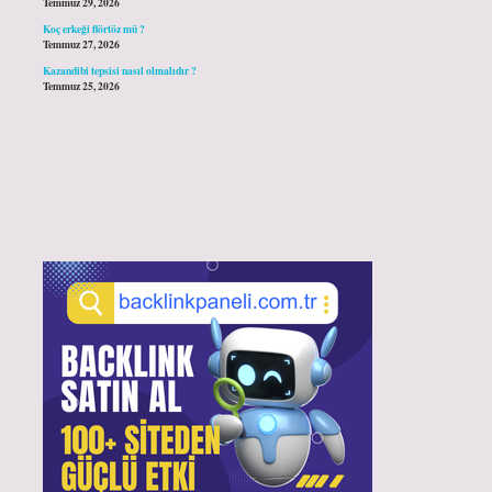
Temmuz 29, 2026
Koç erkeği flörtöz mü ?
Temmuz 27, 2026
Kazandibi tepsisi nasıl olmalıdır ?
Temmuz 25, 2026