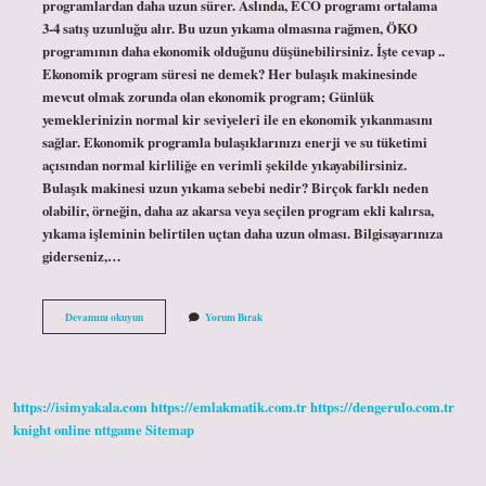
programlardan daha uzun sürer. Aslında, ECO programı ortalama
3-4 satış uzunluğu alır. Bu uzun yıkama olmasına rağmen, ÖKO
programının daha ekonomik olduğunu düşünebilirsiniz. İşte cevap ..
Ekonomik program süresi ne demek? Her bulaşık makinesinde
mevcut olmak zorunda olan ekonomik program; Günlük
yemeklerinizin normal kir seviyeleri ile en ekonomik yıkanmasını
sağlar. Ekonomik programla bulaşıklarınızı enerji ve su tüketimi
açısından normal kirliliğe en verimli şekilde yıkayabilirsiniz.
Bulaşık makinesi uzun yıkama sebebi nedir? Birçok farklı neden
olabilir, örneğin, daha az akarsa veya seçilen program ekli kalırsa,
yıkama işleminin belirtilen uçtan daha uzun olması. Bilgisayarınıza
giderseniz,…
Ekonomik
Devamını okuyun
Yorum Bırak
Programlar
Neden
Uzun
https://isimyakala.com
https://emlakmatik.com.tr
https://dengerulo.com.tr
knight online
nttgame
Sitemap