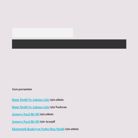
Arama
Son yorumlar
Rumi Motifi Ne Anlama Gelir
için
admin
Rumi Motifi Ne Anlama Gelir
için
Nazlıcan
Japonya Nasıl Bir Dil
için
admin
Japonya Nasıl Bir Dil
için
Ayşegül
Ekzotermik Reaksiyon Neden Olan Madde
için
admin