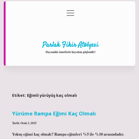
menüyü
Anasayfa
Gizlilik Politikası
Yasal Uyarı
aç
Hakkımızda
Parlak Fikir Atölyesi
Dayanıklı önerilerle hayatını güçlendir!
Etiket:
Eğimli yürüyüş kaç olmalı
Yürüme Rampa Eğimi Kaç Olmalı
Tarih: Ocak 3, 2025
Yokuş eğimi kaç olmalı? Rampa eğimleri %5 ile %10 arasındadır.