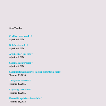
Sidebar
Son Yazılar
Clickbait nasıl yapılır ?
Ağustos 6, 2026
Kuluforniya nedir ?
Ağustos 6, 2026
Avcılık sınavı kaç soru ?
Ağustos 5, 2026
8. sınıfta yağmur nedir ?
Ağustos 3, 2026
6. sınıf matematik cebirsel ifadeler benzer terim nedir ?
Temmuz 30, 2026
Türkçe kedi ne demek ?
Temmuz 29, 2026
Koç erkeği flörtöz mü ?
Temmuz 27, 2026
Kazandibi tepsisi nasıl olmalıdır ?
Temmuz 25, 2026