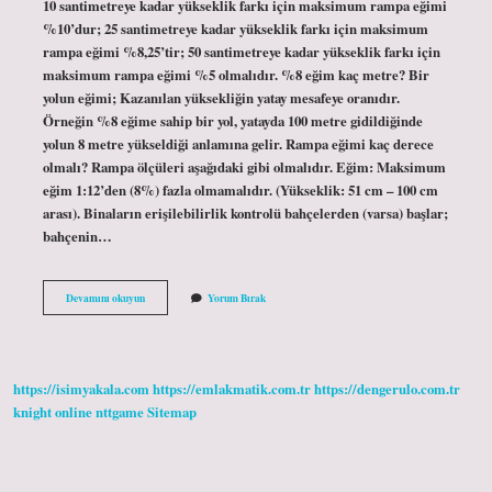
10 santimetreye kadar yükseklik farkı için maksimum rampa eğimi
%10’dur; 25 santimetreye kadar yükseklik farkı için maksimum
rampa eğimi %8,25’tir; 50 santimetreye kadar yükseklik farkı için
maksimum rampa eğimi %5 olmalıdır. %8 eğim kaç metre? Bir
yolun eğimi; Kazanılan yüksekliğin yatay mesafeye oranıdır.
Örneğin %8 eğime sahip bir yol, yatayda 100 metre gidildiğinde
yolun 8 metre yükseldiği anlamına gelir. Rampa eğimi kaç derece
olmalı? Rampa ölçüleri aşağıdaki gibi olmalıdır. Eğim: Maksimum
eğim 1:12’den (8%) fazla olmamalıdır. (Yükseklik: 51 cm – 100 cm
arası). Binaların erişilebilirlik kontrolü bahçelerden (varsa) başlar;
bahçenin…
Yürüme
Devamını okuyun
Yorum Bırak
Rampa
Eğimi
Kaç
Olmalı
https://isimyakala.com
https://emlakmatik.com.tr
https://dengerulo.com.tr
knight online
nttgame
Sitemap