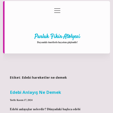
menüyü
Anasayfa
Gizlilik Politikası
Yasal Uyarı
aç
Hakkımızda
Parlak Fikir Atölyesi
Dayanıklı önerilerle hayatını güçlendir!
Etiket:
Edebi hareketler ne demek
Edebi Anlayış Ne Demek
Tarih: Kasım 17, 2024
Edebi anlayışlar nelerdir? Dünyadaki başlıca edebi