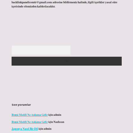
backlinkpanelicomtr@gmail.com
adresine bildirmeniz halinde, ilgili içerikler yasal süre
içerisinde sitemizden kaldırılacaktır.
Arama
Son yorumlar
Rumi Motifi Ne Anlama Gelir
için
admin
Rumi Motifi Ne Anlama Gelir
için
Nazlıcan
Japonya Nasıl Bir Dil
için
admin