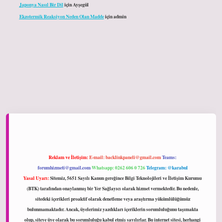
Japonya Nasıl Bir Dil
için
Ayşegül
Ekzotermik Reaksiyon Neden Olan Madde
için
admin
ltonbet giriş
Reklam ve İletişim:
E-mail:
backlinkpaneli@gmail.com
Teams:
forumhizmeti@gmail.com
Whatsapp: 0262 606 0 726
Telegram: @karabul
Yasal Uyarı:
Sitemiz, 5651 Sayılı Kanun gereğince Bilgi Teknolojileri ve İletişim Kurumu
(BTK) tarafından onaylanmış bir Yer Sağlayıcı olarak hizmet vermektedir. Bu nedenle,
sitedeki içerikleri proaktif olarak denetleme veya araştırma yükümlülüğümüz
bulunmamaktadır. Ancak, üyelerimiz yazdıkları içeriklerin sorumluluğunu taşımakta
olup, siteye üye olarak bu sorumluluğu kabul etmiş sayılırlar. Bu internet sitesi, herhangi