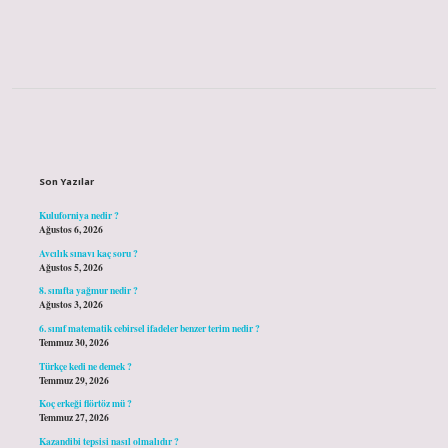
Sidebar
Son Yazılar
Kuluforniya nedir ?
Ağustos 6, 2026
Avcılık sınavı kaç soru ?
Ağustos 5, 2026
8. sınıfta yağmur nedir ?
Ağustos 3, 2026
6. sınıf matematik cebirsel ifadeler benzer terim nedir ?
Temmuz 30, 2026
Türkçe kedi ne demek ?
Temmuz 29, 2026
Koç erkeği flörtöz mü ?
Temmuz 27, 2026
Kazandibi tepsisi nasıl olmalıdır ?