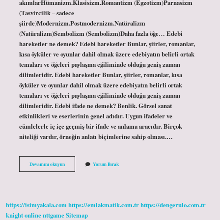
akımlarHümanizm.Klasisizm.Romantizm (Egzotizm)Parnasizm
(Tasvircilik – sadece
şiirde)Modernizm.Postmodernizm.Natüralizm
(Natüralizm)Sembolizm (Sembolizm)Daha fazla öğe… Edebi
hareketler ne demek? Edebi hareketler Bunlar, şiirler, romanlar,
kısa öyküler ve oyunlar dahil olmak üzere edebiyatın belirli ortak
temaları ve öğeleri paylaşma eğiliminde olduğu geniş zaman
dilimleridir. Edebi hareketler Bunlar, şiirler, romanlar, kısa
öyküler ve oyunlar dahil olmak üzere edebiyatın belirli ortak
temaları ve öğeleri paylaşma eğiliminde olduğu geniş zaman
dilimleridir. Edebi ifade ne demek? Benlik. Görsel sanat
etkinlikleri ve eserlerinin genel adıdır. Uygun ifadeler ve
cümlelerle iç içe geçmiş bir ifade ve anlama aracıdır. Birçok
niteliği vardır, örneğin anlatı biçimlerine sahip olması.…
Edebi
Devamını okuyun
Yorum Bırak
Anlayış
Ne
Demek
https://isimyakala.com
https://emlakmatik.com.tr
https://dengerulo.com.tr
knight online
nttgame
Sitemap