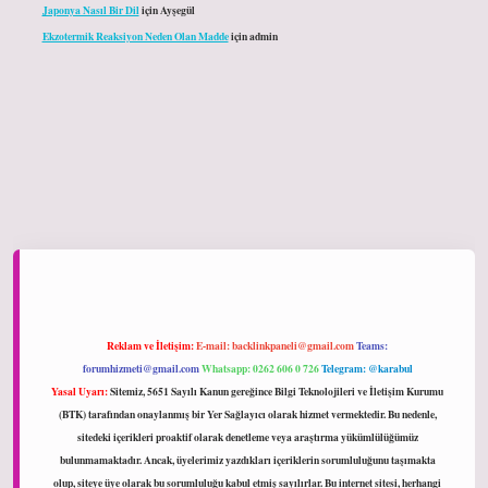
Japonya Nasıl Bir Dil
için
Ayşegül
Ekzotermik Reaksiyon Neden Olan Madde
için
admin
iltonbet giriş
Reklam ve İletişim:
E-mail:
backlinkpaneli@gmail.com
Teams:
forumhizmeti@gmail.com
Whatsapp: 0262 606 0 726
Telegram: @karabul
Yasal Uyarı:
Sitemiz, 5651 Sayılı Kanun gereğince Bilgi Teknolojileri ve İletişim Kurumu
(BTK) tarafından onaylanmış bir Yer Sağlayıcı olarak hizmet vermektedir. Bu nedenle,
sitedeki içerikleri proaktif olarak denetleme veya araştırma yükümlülüğümüz
bulunmamaktadır. Ancak, üyelerimiz yazdıkları içeriklerin sorumluluğunu taşımakta
olup, siteye üye olarak bu sorumluluğu kabul etmiş sayılırlar. Bu internet sitesi, herhangi