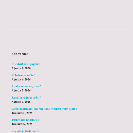
Sidebar
Son Yazılar
Clickbait nasıl yapılır ?
Ağustos 6, 2026
Kuluforniya nedir ?
Ağustos 6, 2026
Avcılık sınavı kaç soru ?
Ağustos 5, 2026
8. sınıfta yağmur nedir ?
Ağustos 3, 2026
6. sınıf matematik cebirsel ifadeler benzer terim nedir ?
Temmuz 30, 2026
Türkçe kedi ne demek ?
Temmuz 29, 2026
Koç erkeği flörtöz mü ?