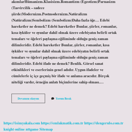
akımlarHümanizm.Klasisizm.Romantizm (Egzotizm)Parnasizm
(Tasvircilik – sadece
şiirde)Modernizm.Postmodernizm.Natüralizm
(Natüralizm)Sembolizm (Sembolizm)Daha fazla öğe… Edebi
hareketler ne demek? Edebi hareketler Bunlar, şiirler, romanlar,
kısa öyküler ve oyunlar dahil olmak üzere edebiyatın belirli ortak
temaları ve öğeleri paylaşma eğiliminde olduğu geniş zaman
dilimleridir. Edebi hareketler Bunlar, şiirler, romanlar, kısa
öyküler ve oyunlar dahil olmak üzere edebiyatın belirli ortak
temaları ve öğeleri paylaşma eğiliminde olduğu geniş zaman
dilimleridir. Edebi ifade ne demek? Benlik. Görsel sanat
etkinlikleri ve eserlerinin genel adıdır. Uygun ifadeler ve
cümlelerle iç içe geçmiş bir ifade ve anlama aracıdır. Birçok
niteliği vardır, örneğin anlatı biçimlerine sahip olması.…
Edebi
Devamını okuyun
Yorum Bırak
Anlayış
Ne
Demek
https://isimyakala.com
https://emlakmatik.com.tr
https://dengerulo.com.tr
knight online
nttgame
Sitemap