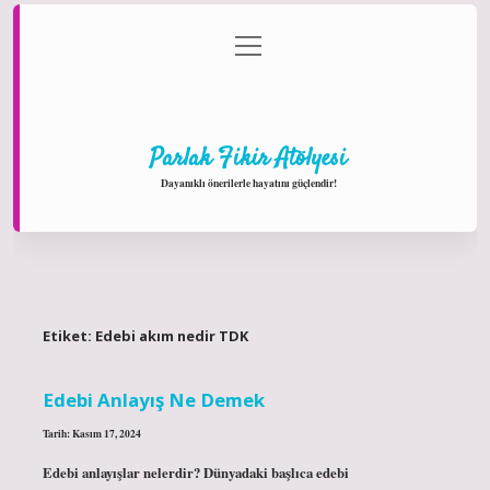
menüyü
Anasayfa
Gizlilik Politikası
Yasal Uyarı
aç
Hakkımızda
Parlak Fikir Atölyesi
Dayanıklı önerilerle hayatını güçlendir!
Etiket:
Edebi akım nedir TDK
Edebi Anlayış Ne Demek
Tarih: Kasım 17, 2024
Edebi anlayışlar nelerdir? Dünyadaki başlıca edebi