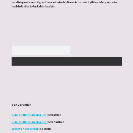
backlinkpanelicomtr@gmail.com
adresine bildirmeniz halinde, ilgili içerikler yasal süre
içerisinde sitemizden kaldırılacaktır.
Arama
Son yorumlar
Rumi Motifi Ne Anlama Gelir
için
admin
Rumi Motifi Ne Anlama Gelir
için
Nazlıcan
Japonya Nasıl Bir Dil
için
admin