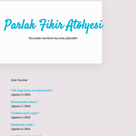
Parlak Fikir Atölyesi
Dayanıklı önerilerle hayatını güçlendir!
Sidebar
hiltonbet giriş
Son Yazılar
URL kopyalama ne anlama gelir ?
Ağustos 9, 2026
Kurşun neden erimez ?
Ağustos 7, 2026
Clickbait nasıl yapılır ?
Ağustos 6, 2026
Kuluforniya nedir ?
Ağustos 6, 2026
Avcılık sınavı kaç soru ?