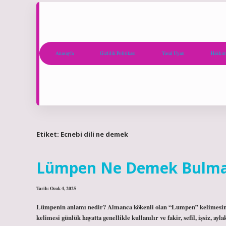
Anasayfa
Gizlilik Politikası
Yasal Uyarı
Hakkım
Etiket:
Ecnebi dili ne demek
Lümpen Ne Demek Bulm
Tarih: Ocak 4, 2025
Lümpenin anlamı nedir? Almanca kökenli olan “Lumpen” kelimesinin 
kelimesi günlük hayatta genellikle kullanılır ve fakir, sefil, işsiz