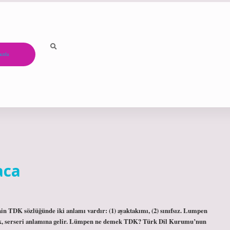
ızda
aca
TDK sözlüğünde iki anlamı vardır: (1) ayaktakımı, (2) sınıfsız. Lumpen
, aylak, serseri anlamına gelir. Lümpen ne demek TDK? Türk Dil Kurumu’nun