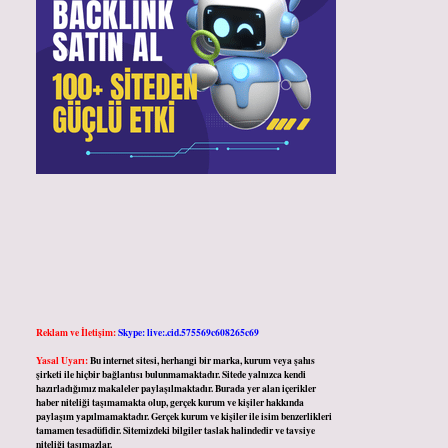
Reklam ve İletişim:
Skype: live:.cid.575569c608265c69
Yasal Uyarı:
Bu internet sitesi, herhangi bir marka, kurum veya şahıs
şirketi ile hiçbir bağlantısı bulunmamaktadır. Sitede yalnızca kendi
hazırladığımız makaleler paylaşılmaktadır. Burada yer alan içerikler
haber niteliği taşımamakta olup, gerçek kurum ve kişiler hakkında
paylaşım yapılmamaktadır. Gerçek kurum ve kişiler ile isim benzerlikleri
tamamen tesadüfidir. Sitemizdeki bilgiler taslak halindedir ve tavsiye
niteliği taşımazlar.