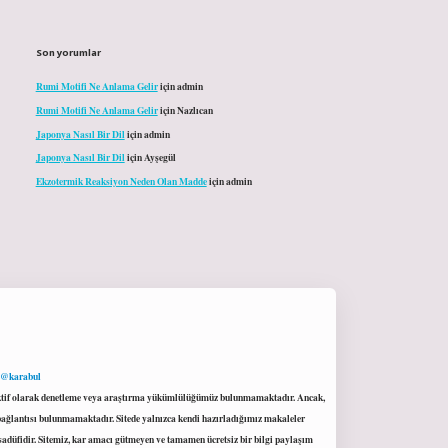
Son yorumlar
Rumi Motifi Ne Anlama Gelir
için
admin
Rumi Motifi Ne Anlama Gelir
için
Nazlıcan
Japonya Nasıl Bir Dil
için
admin
Japonya Nasıl Bir Dil
için
Ayşegül
Ekzotermik Reaksiyon Neden Olan Madde
için
admin
 @karabul
proaktif olarak denetleme veya araştırma yükümlülüğümüz bulunmamaktadır. Ancak,
r bağlantısı bulunmamaktadır. Sitede yalnızca kendi hazırladığımız makaleler
sadüfidir. Sitemiz, kar amacı gütmeyen ve tamamen ücretsiz bir bilgi paylaşım