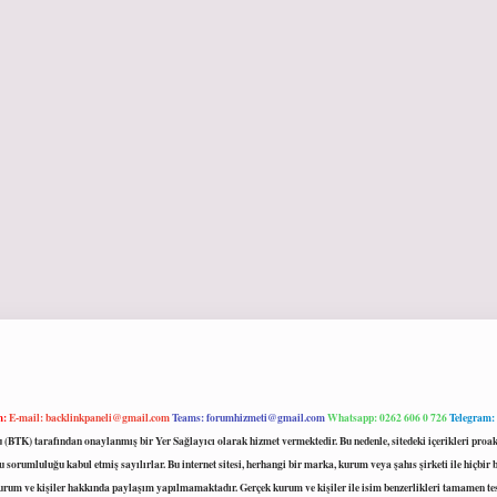
m:
E-mail:
backlinkpaneli@gmail.com
Teams:
forumhizmeti@gmail.com
Whatsapp: 0262 606 0 726
Telegram:
mu (BTK) tarafından onaylanmış bir Yer Sağlayıcı olarak hizmet vermektedir. Bu nedenle, sitedeki içerikleri 
 sorumluluğu kabul etmiş sayılırlar. Bu internet sitesi, herhangi bir marka, kurum veya şahıs şirketi ile hiçbi
kurum ve kişiler hakkında paylaşım yapılmamaktadır. Gerçek kurum ve kişiler ile isim benzerlikleri tamamen te