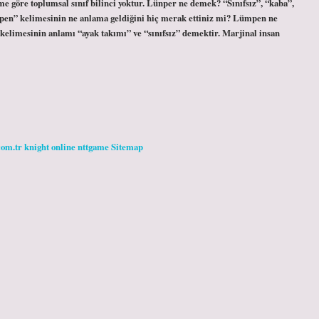
 göre toplumsal sınıf bilinci yoktur. Lünper ne demek? “Sınıfsız”, “kaba”,
mpen” kelimesinin ne anlama geldiğini hiç merak ettiniz mi? Lümpen ne
limesinin anlamı “ayak takımı” ve “sınıfsız” demektir. Marjinal insan
com.tr
knight online
nttgame
Sitemap