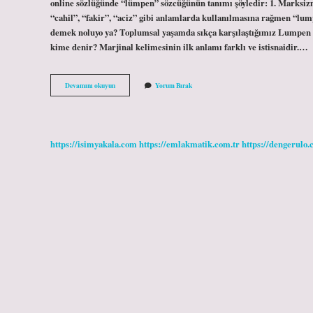
online sözlüğünde “lümpen” sözcüğünün tanımı şöyledir: 1. Marksizme
“cahil”, “fakir”, “aciz” gibi anlamlarda kullanılmasına rağmen “lu
demek noluyo ya? Toplumsal yaşamda sıkça karşılaştığımız Lumpen ke
kime denir? Marjinal kelimesinin ilk anlamı farklı ve istisnaidir.…
Lümpen
Devamını okuyun
Yorum Bırak
Ne
Demek
Bulmaca
https://isimyakala.com
https://emlakmatik.com.tr
https://dengerulo.