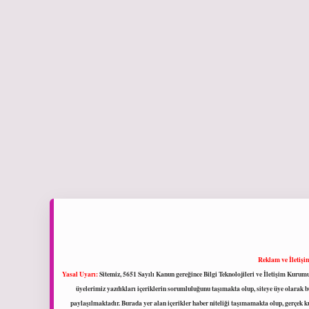
Reklam ve İletişi
Yasal Uyarı:
Sitemiz, 5651 Sayılı Kanun gereğince Bilgi Teknolojileri ve İletişim Kuru
üyelerimiz yazdıkları içeriklerin sorumluluğunu taşımakta olup, siteye üye olarak bu
paylaşılmaktadır. Burada yer alan içerikler haber niteliği taşımamakta olup, gerçek 