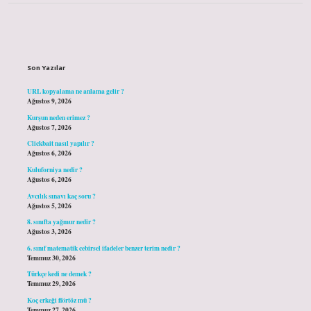
Sidebar
Son Yazılar
URL kopyalama ne anlama gelir ?
Ağustos 9, 2026
Kurşun neden erimez ?
Ağustos 7, 2026
Clickbait nasıl yapılır ?
Ağustos 6, 2026
Kuluforniya nedir ?
Ağustos 6, 2026
Avcılık sınavı kaç soru ?
Ağustos 5, 2026
8. sınıfta yağmur nedir ?
Ağustos 3, 2026
6. sınıf matematik cebirsel ifadeler benzer terim nedir ?
Temmuz 30, 2026
Türkçe kedi ne demek ?
Temmuz 29, 2026
Koç erkeği flörtöz mü ?
Temmuz 27, 2026