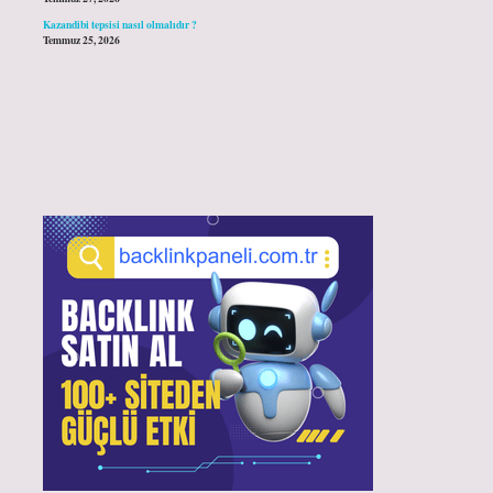
Kazandibi tepsisi nasıl olmalıdır ?
Temmuz 25, 2026