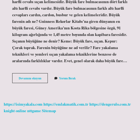
harfli cevabı sıçan kelimesidir. Büyük fare bulmacasının dört farklı
altı harfli cevabı vardır. Büyük fare bulmacasının farklı altı harfli
cevapları cardın, cardon, busbur ve gelen kelimeleridir. Büyük
farenin adı ne? Guinness Rekorlar Kitabı’na giren dünyanın en
büyük faresi, Güney Amerika’nın Kosta Rika bölgesine özgü, 91
kilogram ağırlığında ve 1,45 metre boyunda olan kapibara faresidir.
Sıçanın büyüğüne ne denir? Keme: Büyük fare, sıçan. Kepur:
Çorak toprak. Farenin büyüğüne ne ad verilir? Fare yakalama
teknikleri ve yemleri sıçan yakalama tekniklerine benzese de
aralarında farklılıklar vardır. Evet, genel olarak daha büyük fare…
Büyük
Devamını okuyun
Yorum Bırak
Fare
Ne
https://isimyakala.com
https://emlakmatik.com.tr
https://dengerulo.com.tr
knight online
nttgame
Sitemap