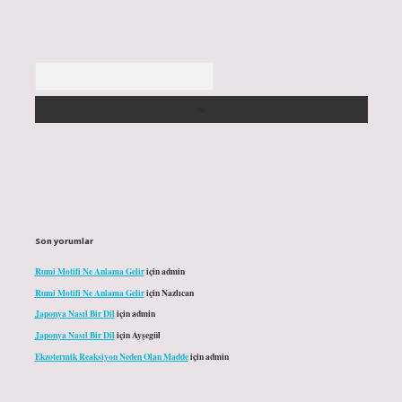
Arama
Son yorumlar
Rumi Motifi Ne Anlama Gelir
için
admin
Rumi Motifi Ne Anlama Gelir
için
Nazlıcan
Japonya Nasıl Bir Dil
için
admin
Japonya Nasıl Bir Dil
için
Ayşegül
Ekzotermik Reaksiyon Neden Olan Madde
için
admin