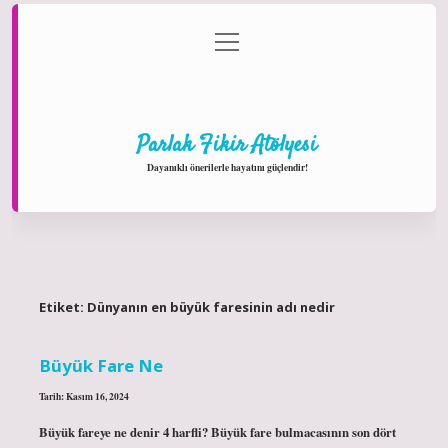
menüyü
Anasayfa
Gizlilik Politikası
Yasal Uyarı
aç
Hakkımızda
Parlak Fikir Atölyesi
Dayanıklı önerilerle hayatını güçlendir!
Etiket:
Dünyanın en büyük faresinin adı nedir
Büyük Fare Ne
Tarih: Kasım 16, 2024
Büyük fareye ne denir 4 harfli? Büyük fare bulmacasının son dört