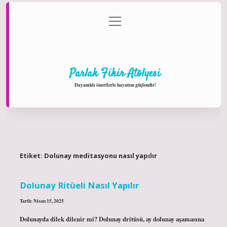
menüyü
Anasayfa
Gizlilik Politikası
Yasal Uyarı
aç
Hakkımızda
Parlak Fikir Atölyesi
Dayanıklı önerilerle hayatını güçlendir!
Etiket:
Dolunay meditasyonu nasıl yapılır
Dolunay Ritüeli Nasıl Yapılır
Tarih: Nisan 15, 2025
Dolunayda dilek dilenir mi? Dolunay dritüsü, ay dolunay aşamasına