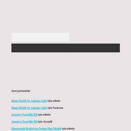
Arama
Son yorumlar
Rumi Motifi Ne Anlama Gelir
için
admin
Rumi Motifi Ne Anlama Gelir
için
Nazlıcan
Japonya Nasıl Bir Dil
için
admin
Japonya Nasıl Bir Dil
için
Ayşegül
Ekzotermik Reaksiyon Neden Olan Madde
için
admin