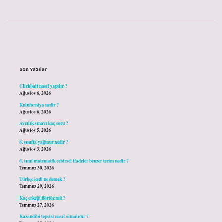
Sidebar
Son Yazılar
Clickbait nasıl yapılır ?
Ağustos 6, 2026
Kuluforniya nedir ?
Ağustos 6, 2026
Avcılık sınavı kaç soru ?
Ağustos 5, 2026
8. sınıfta yağmur nedir ?
Ağustos 3, 2026
6. sınıf matematik cebirsel ifadeler benzer terim nedir ?
Temmuz 30, 2026
Türkçe kedi ne demek ?
Temmuz 29, 2026
Koç erkeği flörtöz mü ?
Temmuz 27, 2026
Kazandibi tepsisi nasıl olmalıdır ?