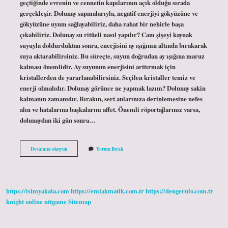
geçtiğinde evrenin ve cennetin kapılarının açık olduğu sırada
gerçekleşir. Dolunay sapmalarıyla, negatif enerjiyi gökyüzüne ve
gökyüzüne uyum sağlayabiliriz, daha rahat bir nehirle başa
çıkabiliriz. Dolunay su ritüeli nasıl yapılır? Cam şişeyi kaynak
suyuyla doldurduktan sonra, enerjisini ay ışığının altında bırakarak
suya aktarabilirsiniz. Bu süreçte, suyun doğrudan ay ışığına maruz
kalması önemlidir. Ay suyunun enerjisini arttırmak için
kristallerden de yararlanabilirsiniz. Seçilen kristaller temiz ve
enerji olmalıdır. Dolunay görünce ne yapmak lazım? Dolunay sakin
kalmanın zamanıdır. Bırakın, sert anlarınıza derinlemesine nefes
alın ve hatalarına başkalarını affet. Önemli röportajlarınız varsa,
dolunaydan iki gün sonra…
Dolunay
Devamını okuyun
Yorum Bırak
Ritüeli
Nasıl
Yapılır
https://isimyakala.com
https://emlakmatik.com.tr
https://dengerulo.com.tr
knight online
nttgame
Sitemap