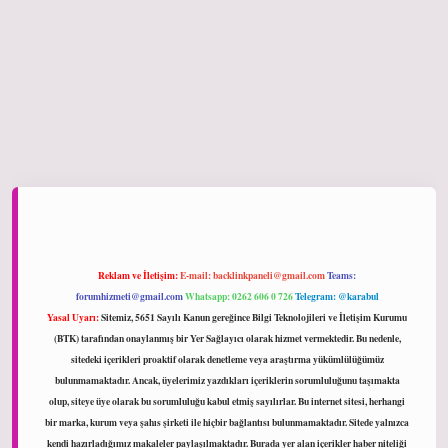
onbet giriş
Reklam ve İletişim:
E-mail:
backlinkpaneli@gmail.com
Teams:
forumhizmeti@gmail.com
Whatsapp: 0262 606 0 726
Telegram: @karabul
Yasal Uyarı:
Sitemiz, 5651 Sayılı Kanun gereğince Bilgi Teknolojileri ve İletişim Kurumu
(BTK) tarafından onaylanmış bir Yer Sağlayıcı olarak hizmet vermektedir. Bu nedenle,
sitedeki içerikleri proaktif olarak denetleme veya araştırma yükümlülüğümüz
bulunmamaktadır. Ancak, üyelerimiz yazdıkları içeriklerin sorumluluğunu taşımakta
olup, siteye üye olarak bu sorumluluğu kabul etmiş sayılırlar. Bu internet sitesi, herhangi
bir marka, kurum veya şahıs şirketi ile hiçbir bağlantısı bulunmamaktadır. Sitede yalnızca
kendi hazırladığımız makaleler paylaşılmaktadır. Burada yer alan içerikler haber niteliği