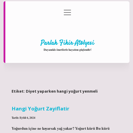
menüyü
Anasayfa
Gizlilik Politikası
Yasal Uyarı
aç
Hakkımızda
Parlak Fikir Atölyesi
Dayanıklı önerilerle hayatını güçlendir!
Etiket:
Diyet yaparken hangi yoğurt yenmeli
Hangi Yoğurt Zayiflatir
Tarih: Eylül 6, 2024
Yoğurdun içine ne koyarsak yağ yakar? Yoğurt kürü Bu kürü