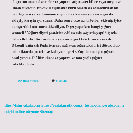
oluşturan ana malzemeler ev yapımı yoğurt, acı biber veya tarçın ve
limon suyudur. En etkili zayıflama kürü olarak da adlandırılan bu
tarifte, önce yarım limonun suyunu bir kase ev yapımı yoğurda
ekleyip karıştırıyorsunuz. Daha sonra taze acı biberler eklenip iyice
karıştırıldıktan sonra tüketiliyor. Diyet yaparken hangi yoğurt
yenmeli? Yoğurt diyeti pastörize edilmemiş yoğurtla yapıldığında
daha etkilidir. Bu yüzden ev yapımı yoğurt tüketilmesi önerilir.
Düzenli bağırsak fonksiyonunu sağlayan yoğurt, kalorisi düşük olup
bol miktarda protein ve kalsiyum içerir. Zayıflamak için yoğurt
nasıl yenmeli? Mümkünse ev yapımı ve tam yağlı yoğurt
tüketilmelidir.…
Hangi
Devamını okuyun
6 Yorum
Yoğurt
Zayiflatir
https://isimyakala.com
https://emlakmatik.com.tr
https://dengerulo.com.tr
knight online
nttgame
Sitemap