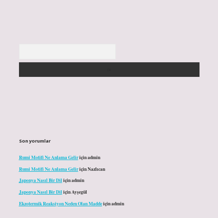
Arama
Son yorumlar
Rumi Motifi Ne Anlama Gelir
için
admin
Rumi Motifi Ne Anlama Gelir
için
Nazlıcan
Japonya Nasıl Bir Dil
için
admin
Japonya Nasıl Bir Dil
için
Ayşegül
Ekzotermik Reaksiyon Neden Olan Madde
için
admin