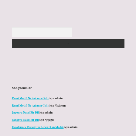
Arama
Son yorumlar
Rumi Motifi Ne Anlama Gelir
için
admin
Rumi Motifi Ne Anlama Gelir
için
Nazlıcan
Japonya Nasıl Bir Dil
için
admin
Japonya Nasıl Bir Dil
için
Ayşegül
Ekzotermik Reaksiyon Neden Olan Madde
için
admin