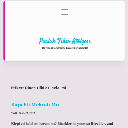
menüyü
Anasayfa
Gizlilik Politikası
Yasal Uyarı
aç
Hakkımızda
Parlak Fikir Atölyesi
Dayanıklı önerilerle hayatını güçlendir!
Etiket:
Dinen tilki eti helal mi
Kirpi Eti Mekruh Mu
Tarih: Ocak 27, 2025
Kirpi eti helal mi haram mı? Böcekler de yenmez: Böcekler, yani