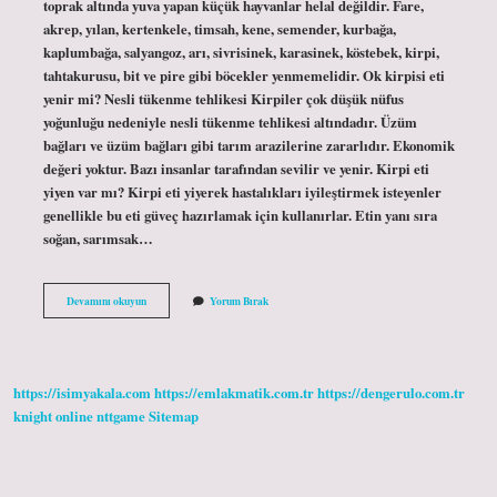
toprak altında yuva yapan küçük hayvanlar helal değildir. Fare,
akrep, yılan, kertenkele, timsah, kene, semender, kurbağa,
kaplumbağa, salyangoz, arı, sivrisinek, karasinek, köstebek, kirpi,
tahtakurusu, bit ve pire gibi böcekler yenmemelidir. Ok kirpisi eti
yenir mi? Nesli tükenme tehlikesi Kirpiler çok düşük nüfus
yoğunluğu nedeniyle nesli tükenme tehlikesi altındadır. Üzüm
bağları ve üzüm bağları gibi tarım arazilerine zararlıdır. Ekonomik
değeri yoktur. Bazı insanlar tarafından sevilir ve yenir. Kirpi eti
yiyen var mı? Kirpi eti yiyerek hastalıkları iyileştirmek isteyenler
genellikle bu eti güveç hazırlamak için kullanırlar. Etin yanı sıra
soğan, sarımsak…
Kirpi
Devamını okuyun
Yorum Bırak
Eti
Mekruh
Mu
https://isimyakala.com
https://emlakmatik.com.tr
https://dengerulo.com.tr
knight online
nttgame
Sitemap