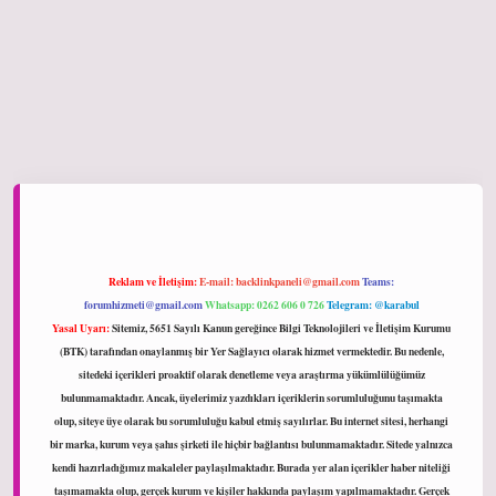
et giriş
Reklam ve İletişim:
E-mail:
backlinkpaneli@gmail.com
Teams:
forumhizmeti@gmail.com
Whatsapp: 0262 606 0 726
Telegram: @karabul
Yasal Uyarı:
Sitemiz, 5651 Sayılı Kanun gereğince Bilgi Teknolojileri ve İletişim Kurumu
(BTK) tarafından onaylanmış bir Yer Sağlayıcı olarak hizmet vermektedir. Bu nedenle,
sitedeki içerikleri proaktif olarak denetleme veya araştırma yükümlülüğümüz
bulunmamaktadır. Ancak, üyelerimiz yazdıkları içeriklerin sorumluluğunu taşımakta
olup, siteye üye olarak bu sorumluluğu kabul etmiş sayılırlar. Bu internet sitesi, herhangi
bir marka, kurum veya şahıs şirketi ile hiçbir bağlantısı bulunmamaktadır. Sitede yalnızca
kendi hazırladığımız makaleler paylaşılmaktadır. Burada yer alan içerikler haber niteliği
taşımamakta olup, gerçek kurum ve kişiler hakkında paylaşım yapılmamaktadır. Gerçek