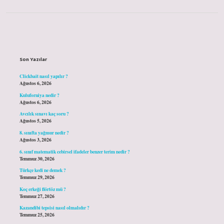
Sidebar
Son Yazılar
Clickbait nasıl yapılır ?
Ağustos 6, 2026
Kuluforniya nedir ?
Ağustos 6, 2026
Avcılık sınavı kaç soru ?
Ağustos 5, 2026
8. sınıfta yağmur nedir ?
Ağustos 3, 2026
6. sınıf matematik cebirsel ifadeler benzer terim nedir ?
Temmuz 30, 2026
Türkçe kedi ne demek ?
Temmuz 29, 2026
Koç erkeği flörtöz mü ?
Temmuz 27, 2026
Kazandibi tepsisi nasıl olmalıdır ?
Temmuz 25, 2026