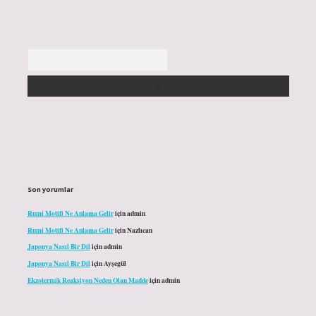
Arama
Son yorumlar
Rumi Motifi Ne Anlama Gelir
için
admin
Rumi Motifi Ne Anlama Gelir
için
Nazlıcan
Japonya Nasıl Bir Dil
için
admin
Japonya Nasıl Bir Dil
için
Ayşegül
Ekzotermik Reaksiyon Neden Olan Madde
için
admin