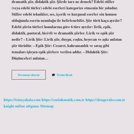
dramatik şiir, didaktik şiir. Şiirde tarz ne demek? Edebi stiller
(veya edebi türler) edebi eserleri kategorize etmenin bir yoludur.
Stiller edebi teknikler, ses, içerik ve kurgusal eserler söz konusu
olduğunda eserin uzunluğu ile belirlenebilir. Şiir türü kaça ayrılır?
Edebi şiirin türleri konularına göre 6 türe ayrılır: lirik, epik,
didaktik, pastoral, hicivli ve dramatik şiirler. Lirik ve epik şiir
nedir? – Lirik Şiir: Lirik şiir, duygu, coşku, heyecan ve aşkı anlatan
şiir türüdür. – Epik Şiir: Cesaret, kahramanlık ve savaş gibi
temaları işleyen epik şiirlere verilen addır. – Didaktik Şiir:
Düşünceleri anlatan…
Şiir
Devamını okuyun
Yorum Bırak
Tarzları
Nelerdir
https://isimyakala.com
https://emlakmatik.com.tr
https://dengerulo.com.tr
knight online
nttgame
Sitemap