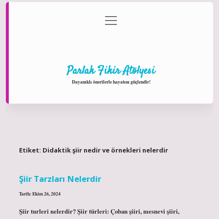
menüyü
Anasayfa
Gizlilik Politikası
Yasal Uyarı
aç
Hakkımızda
Parlak Fikir Atölyesi
Dayanıklı önerilerle hayatını güçlendir!
Etiket:
Didaktik şiir nedir ve örnekleri nelerdir
Şiir Tarzları Nelerdir
Tarih: Ekim 26, 2024
Şiir turleri nelerdir? Şiir türleri: Çoban şiiri, mesnevi şiiri,