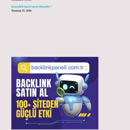
Kazandibi tepsisi nasıl olmalıdır ?
Temmuz 25, 2026