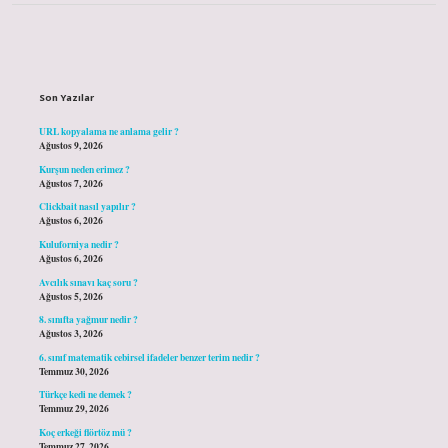
Sidebar
Son Yazılar
URL kopyalama ne anlama gelir ?
Ağustos 9, 2026
Kurşun neden erimez ?
Ağustos 7, 2026
Clickbait nasıl yapılır ?
Ağustos 6, 2026
Kuluforniya nedir ?
Ağustos 6, 2026
Avcılık sınavı kaç soru ?
Ağustos 5, 2026
8. sınıfta yağmur nedir ?
Ağustos 3, 2026
6. sınıf matematik cebirsel ifadeler benzer terim nedir ?
Temmuz 30, 2026
Türkçe kedi ne demek ?
Temmuz 29, 2026
Koç erkeği flörtöz mü ?
Temmuz 27, 2026