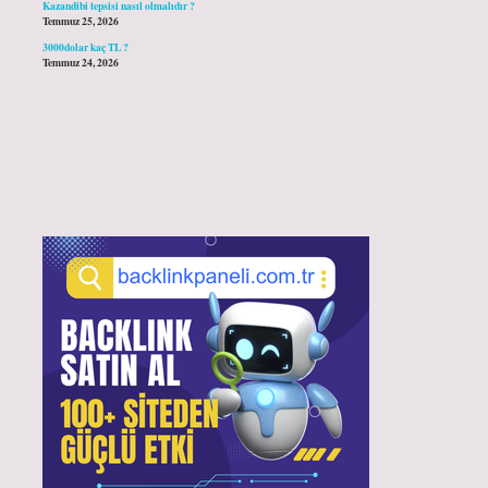
Kazandibi tepsisi nasıl olmalıdır ?
Temmuz 25, 2026
3000dolar kaç TL ?
Temmuz 24, 2026