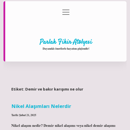
menüyü
Anasayfa
Gizlilik Politikası
Yasal Uyarı
aç
Hakkımızda
Parlak Fikir Atölyesi
Dayanıklı önerilerle hayatını güçlendir!
Etiket:
Demir ve bakır karışımı ne olur
Nikel Alaşımları Nelerdir
Tarih: Şubat 21, 2025
Nikel alaşım nedir? Demir nikel alaşımı veya nikel demir alaşımı