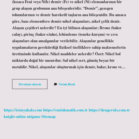
(kısaca Feni veya Nife) demir (Fe) ve nikel (Ni) elemanlarının bir
grup alaşım grubunun ana bileşenleridir. “Demir”, gezegen
tohumlarının ve demir hareketli taşların ana bileşenidir. Bu amaca
göre, bazı elementlere demir-nikel alaşımları, nikel çelik denir.
Alaşım çeşitleri nelerdir? En iyi bilinen alaşımlar; Bronz (bakır
calay), pirinç (bakır-cinko), lehimleme (teneke-kurşun) ve cıva
alaşımları olan amalgamlar verilebilir. Alaşımlar genellikle
uygulamaların gerektirdiği fiziksel özelliklere sahip malzemelerin
üretiminde kullanılır. Nikel maddeler nelerdir? Özet: Nikel bol
miktarda doğal bir unsurdur. Saf nikel sert, gümüş beyaz bir
metaldir. Nikel, alaşımlar oluşturmak için demir, bakır, krom ve…
Nikel
Devamını okuyun
Yorum Bırak
Alaşımları
Nelerdir
https://isimyakala.com
https://emlakmatik.com.tr
https://dengerulo.com.tr
knight online
nttgame
Sitemap