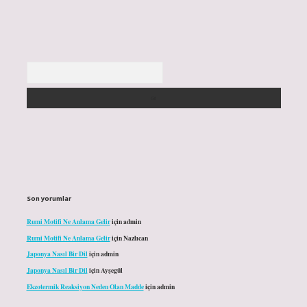
Arama
Son yorumlar
Rumi Motifi Ne Anlama Gelir
için
admin
Rumi Motifi Ne Anlama Gelir
için
Nazlıcan
Japonya Nasıl Bir Dil
için
admin
Japonya Nasıl Bir Dil
için
Ayşegül
Ekzotermik Reaksiyon Neden Olan Madde
için
admin