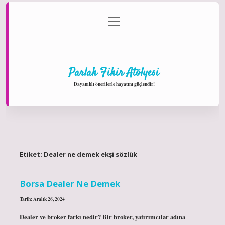
menüyü
Anasayfa
Gizlilik Politikası
Yasal Uyarı
aç
Hakkımızda
Parlak Fikir Atölyesi
Dayanıklı önerilerle hayatını güçlendir!
Etiket:
Dealer ne demek ekşi sözlük
Borsa Dealer Ne Demek
Tarih: Aralık 26, 2024
Dealer ve broker farkı nedir? Bir broker, yatırımcılar adına