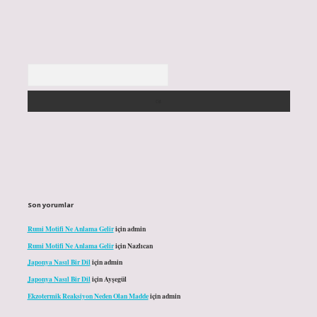
Arama
Son yorumlar
Rumi Motifi Ne Anlama Gelir
için
admin
Rumi Motifi Ne Anlama Gelir
için
Nazlıcan
Japonya Nasıl Bir Dil
için
admin
Japonya Nasıl Bir Dil
için
Ayşegül
Ekzotermik Reaksiyon Neden Olan Madde
için
admin