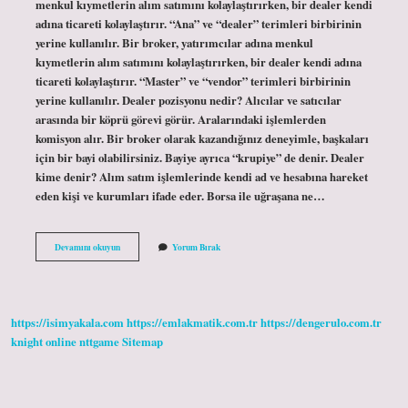
menkul kıymetlerin alım satımını kolaylaştırırken, bir dealer kendi
adına ticareti kolaylaştırır. “Ana” ve “dealer” terimleri birbirinin
yerine kullanılır. Bir broker, yatırımcılar adına menkul
kıymetlerin alım satımını kolaylaştırırken, bir dealer kendi adına
ticareti kolaylaştırır. “Master” ve “vendor” terimleri birbirinin
yerine kullanılır. Dealer pozisyonu nedir? Alıcılar ve satıcılar
arasında bir köprü görevi görür. Aralarındaki işlemlerden
komisyon alır. Bir broker olarak kazandığınız deneyimle, başkaları
için bir bayi olabilirsiniz. Bayiye ayrıca “krupiye” de denir. Dealer
kime denir? Alım satım işlemlerinde kendi ad ve hesabına hareket
eden kişi ve kurumları ifade eder. Borsa ile uğraşana ne…
Borsa
Devamını okuyun
Yorum Bırak
Dealer
Ne
Demek
https://isimyakala.com
https://emlakmatik.com.tr
https://dengerulo.com.tr
knight online
nttgame
Sitemap