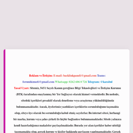
ltonbet giriş
Reklam ve İletişim:
E-mail:
backlinkpaneli@gmail.com
Teams:
forumhizmeti@gmail.com
Whatsapp: 0262 606 0 726
Telegram: @karabul
Yasal Uyarı:
Sitemiz, 5651 Sayılı Kanun gereğince Bilgi Teknolojileri ve İletişim Kurumu
(BTK) tarafından onaylanmış bir Yer Sağlayıcı olarak hizmet vermektedir. Bu nedenle,
sitedeki içerikleri proaktif olarak denetleme veya araştırma yükümlülüğümüz
bulunmamaktadır. Ancak, üyelerimiz yazdıkları içeriklerin sorumluluğunu taşımakta
olup, siteye üye olarak bu sorumluluğu kabul etmiş sayılırlar. Bu internet sitesi, herhangi
bir marka, kurum veya şahıs şirketi ile hiçbir bağlantısı bulunmamaktadır. Sitede yalnızca
kendi hazırladığımız makaleler paylaşılmaktadır. Burada yer alan içerikler haber niteliği
taşımamakta olup, gerçek kurum ve kişiler hakkında paylaşım yapılmamaktadır. Gerçek