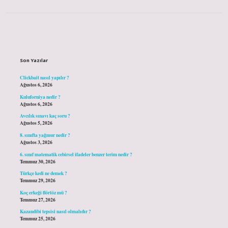
Sidebar
Son Yazılar
Clickbait nasıl yapılır ?
Ağustos 6, 2026
Kuluforniya nedir ?
Ağustos 6, 2026
Avcılık sınavı kaç soru ?
Ağustos 5, 2026
8. sınıfta yağmur nedir ?
Ağustos 3, 2026
6. sınıf matematik cebirsel ifadeler benzer terim nedir ?
Temmuz 30, 2026
Türkçe kedi ne demek ?
Temmuz 29, 2026
Koç erkeği flörtöz mü ?
Temmuz 27, 2026
Kazandibi tepsisi nasıl olmalıdır ?
Temmuz 25, 2026