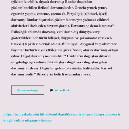
(gözlemlenebilir, dışsal) davranış: Bunlar dışarıdan
gözlemlenebilen fiziksel davranışlardır. Örnek: yemek yeme,
egzersiz yapma, esneme, yazma vb. Fizyolojik (zihinsel, içsel)
davranış: Bunlar dışarıdan gözlemlenemeyen yalnızca zihinsel
aktiviteleri ifade eden davranışlardır. Davranış ne demek tanımı?
Psikolojik anlamda davranış, canlıların dış dünyaya karşı
gösterdikleri her türlü bilişsel, duygusal ve psikomotor (fiziksel-
fiziksel) tepkilerin ortak adıdır. Bu bilişsel, duygusal ve psikomotor
boyutlar birbirleriyle etkileşime girer. Sonuç olarak davranış ortaya
çıkar. Doğal davranış ne demektir? Canlıların doğuştan itibaren
sergilediği öğrenilmiş davranışlara doğal veya doğuştan gelen
davranışlar denir. Doğuştan gelen davranışlar kalıtsaldır. Kişisel
davranış nedir? Bireylerin belirli uyaranlara veya…
Kurumsal
Devamını okuyun
Yorum Bırak
Davranış
Ne
Demek
https://isimyakala.com
https://emlakmatik.com.tr
https://dengerulo.com.tr
knight online
nttgame
Sitemap