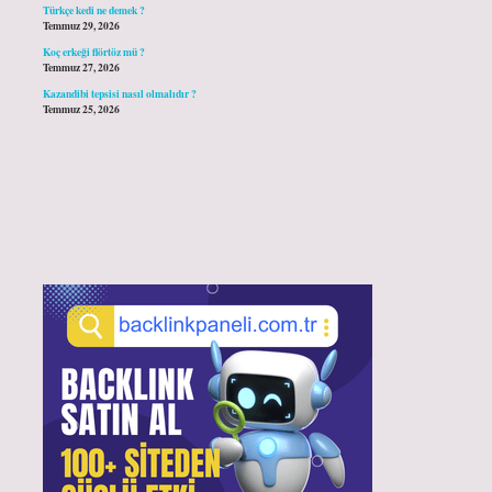
Türkçe kedi ne demek ?
Temmuz 29, 2026
Koç erkeği flörtöz mü ?
Temmuz 27, 2026
Kazandibi tepsisi nasıl olmalıdır ?
Temmuz 25, 2026