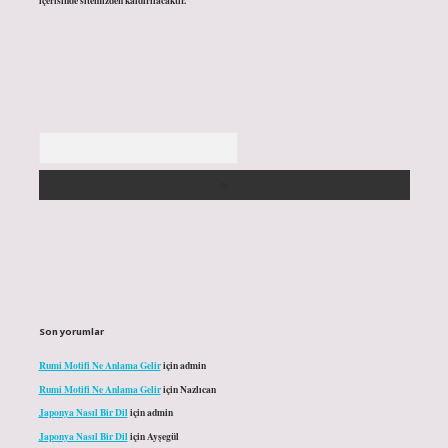
içerisinde sitemizden kaldırılacaktır.
Arama
Son yorumlar
Rumi Motifi Ne Anlama Gelir
için
admin
Rumi Motifi Ne Anlama Gelir
için
Nazlıcan
Japonya Nasıl Bir Dil
için
admin
Japonya Nasıl Bir Dil
için
Ayşegül