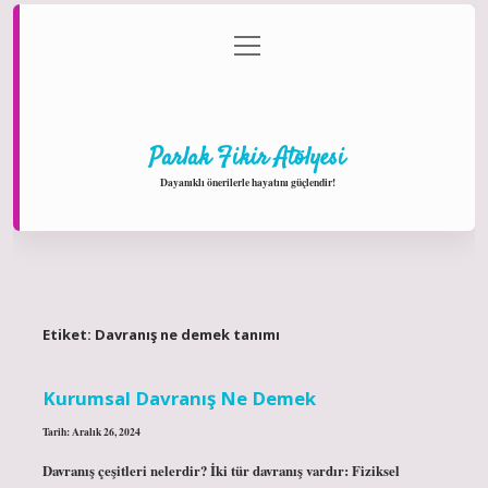
menüyü
Anasayfa
Gizlilik Politikası
Yasal Uyarı
aç
Hakkımızda
Parlak Fikir Atölyesi
Dayanıklı önerilerle hayatını güçlendir!
Etiket:
Davranış ne demek tanımı
Kurumsal Davranış Ne Demek
Tarih: Aralık 26, 2024
Davranış çeşitleri nelerdir? İki tür davranış vardır: Fiziksel