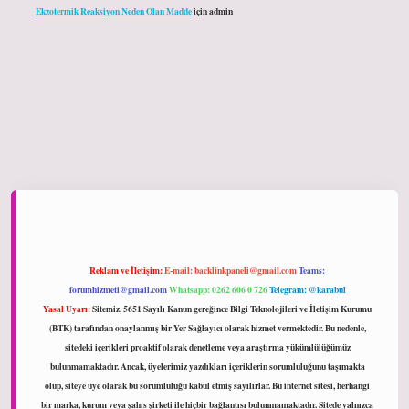
Ekzotermik Reaksiyon Neden Olan Madde
için
admin
ltonbet giriş
Reklam ve İletişim:
E-mail:
backlinkpaneli@gmail.com
Teams:
forumhizmeti@gmail.com
Whatsapp: 0262 606 0 726
Telegram: @karabul
Yasal Uyarı:
Sitemiz, 5651 Sayılı Kanun gereğince Bilgi Teknolojileri ve İletişim Kurumu
(BTK) tarafından onaylanmış bir Yer Sağlayıcı olarak hizmet vermektedir. Bu nedenle,
sitedeki içerikleri proaktif olarak denetleme veya araştırma yükümlülüğümüz
bulunmamaktadır. Ancak, üyelerimiz yazdıkları içeriklerin sorumluluğunu taşımakta
olup, siteye üye olarak bu sorumluluğu kabul etmiş sayılırlar. Bu internet sitesi, herhangi
bir marka, kurum veya şahıs şirketi ile hiçbir bağlantısı bulunmamaktadır. Sitede yalnızca