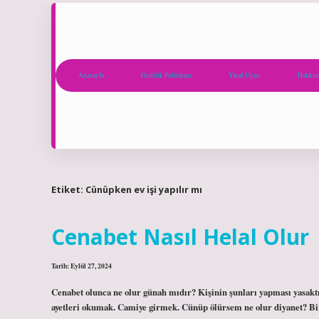
Anasayfa
Gizlilik Politikası
Yasal Uyarı
Hakkım
Etiket:
Cünüpken ev işi yapılır mı
Cenabet Nasıl Helal Olur
Tarih: Eylül 27, 2024
Cenabet olunca ne olur günah mıdır? Kişinin şunları yapması yasakt
ayetleri okumak. Camiye girmek. Cünüp ölürsem ne olur diyanet? Bir