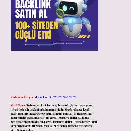
Reklam ve İletişim:
Skype: live:.cid.575569c608265c69
Yasal Uyarı:
Bu internet sitesi, herhangi bir marka, kurum veya şahıs
şirketi ile hiçbir bağlantısı bulunmamaktadır. Sitede yalnızca kendi
hazırladığımız makaleler paylaşılmaktadır. Burada yer alan içerikler
haber niteliği taşımamakta olup, gerçek kurum ve kişiler hakkında
paylaşım yapılmamaktadır. Gerçek kurum ve kişiler ile isim benzerlikleri
tamamen tesadüfidir. Sitemizdeki bilgiler taslak halindedir ve tavsiye
niteliği taşımazlar.