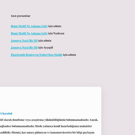
Son yorumlar
Rumi Motifi Ne Anlama Gelir
için
admin
Rumi Motifi Ne Anlama Gelir
için
Nazlıcan
Japonya Nasıl Bir Dil
için
admin
Japonya Nasıl Bir Dil
için
Ayşegül
Ekzotermik Reaksiyon Neden Olan Madde
için
admin
 @karabul
proaktif olarak denetleme veya araştırma yükümlülüğümüz bulunmamaktadır. Ancak,
r bağlantısı bulunmamaktadır. Sitede yalnızca kendi hazırladığımız makaleler
sadüfidir. Sitemiz, kar amacı gütmeyen ve tamamen ücretsiz bir bilgi paylaşım