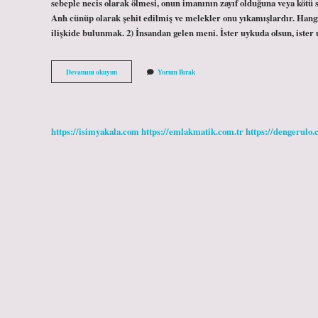
sebeple necis olarak ölmesi, onun imanının zayıf olduğuna veya kötü
Anh cünüp olarak şehit edilmiş ve melekler onu yıkamışlardır. Hangi 
ilişkide bulunmak. 2) İnsandan gelen meni. İster uykuda olsun, ister uy
Cenabet
Devamını okuyun
Yorum Bırak
Nasıl
Helal
Olur
https://isimyakala.com
https://emlakmatik.com.tr
https://dengerulo.