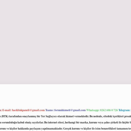
m:
E-mail:
backlinkpaneli@gmail.com
Teams:
forumhizmeti@gmail.com
Whatsapp: 0262 606 0 726
Telegram:
mu (BTK) tarafından onaylanmış bir Yer Sağlayıcı olarak hizmet vermektedir. Bu nedenle, sitedeki içerikleri 
 sorumluluğu kabul etmiş sayılırlar. Bu internet sitesi, herhangi bir marka, kurum veya şahıs şirketi ile hiçbi
kurum ve kişiler hakkında paylaşım yapılmamaktadır. Gerçek kurum ve kişiler ile isim benzerlikleri tamamen te