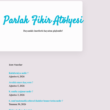
Parlak Fikir Atölyesi
Dayanıklı önerilerle hayatını güçlendir!
Sidebar
hiltonbet giriş
Son Yazılar
Kuluforniya nedir ?
Ağustos 6, 2026
Avcılık sınavı kaç soru ?
Ağustos 5, 2026
8. sınıfta yağmur nedir ?
Ağustos 3, 2026
6. sınıf matematik cebirsel ifadeler benzer terim nedir ?
Temmuz 30, 2026
Türkçe kedi ne demek ?