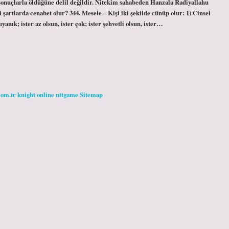
 sonuçlarla öldüğüne delil değildir. Nitekim sahabeden Hanzala Radiyallahu
şartlarda cenabet olur? 344. Mesele – Kişi iki şekilde cünüp olur: 1) Cinsel
anık; ister az olsun, ister çok; ister şehvetli olsun, ister…
com.tr
knight online
nttgame
Sitemap