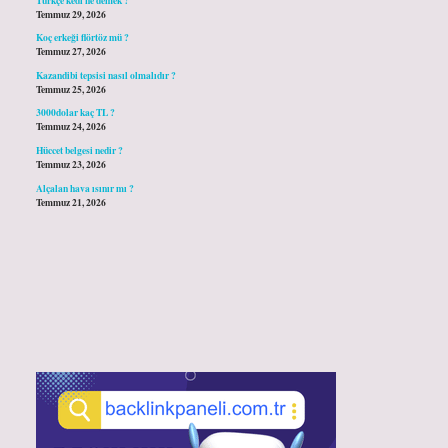
Temmuz 29, 2026
Koç erkeği flörtöz mü ?
Temmuz 27, 2026
Kazandibi tepsisi nasıl olmalıdır ?
Temmuz 25, 2026
3000dolar kaç TL ?
Temmuz 24, 2026
Hüccet belgesi nedir ?
Temmuz 23, 2026
Alçalan hava ısınır mı ?
Temmuz 21, 2026