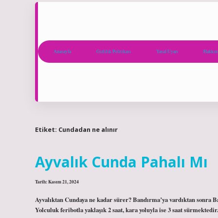
Anasayfa
Gizlilik Politikası
Yasal Uyarı
Hakkım
Etiket:
Cundadan ne alınır
Ayvalık Cunda Pahalı Mı
Tarih: Kasım 21, 2024
Ayvalıktan Cundaya ne kadar sürer? Bandırma’ya vardıktan sonra Bal
Yolculuk feribotla yaklaşık 2 saat, kara yoluyla ise 3 saat sürmekte