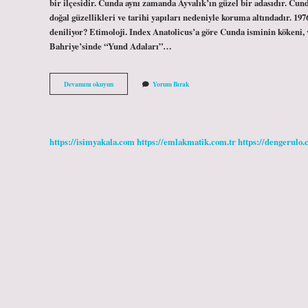
bir ilçesidir. Cunda aynı zamanda Ayvalık’ın güzel bir adasıdır. Cun
doğal güzellikleri ve tarihi yapıları nedeniyle koruma altındadır. 1
deniliyor? Etimoloji. Index Anatolicus’a göre Cunda isminin kökeni, 
Bahriye’sinde “Yund Adaları”…
Ayvalık
Devamını okuyun
Yorum Bırak
Cunda
Pahalı
Mı
https://isimyakala.com
https://emlakmatik.com.tr
https://dengerulo.