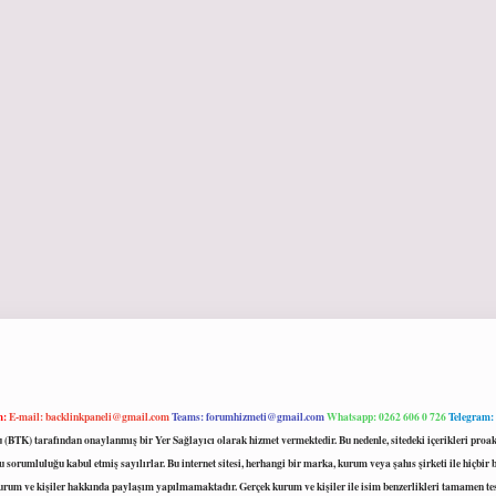
m:
E-mail:
backlinkpaneli@gmail.com
Teams:
forumhizmeti@gmail.com
Whatsapp: 0262 606 0 726
Telegram:
mu (BTK) tarafından onaylanmış bir Yer Sağlayıcı olarak hizmet vermektedir. Bu nedenle, sitedeki içerikleri 
 sorumluluğu kabul etmiş sayılırlar. Bu internet sitesi, herhangi bir marka, kurum veya şahıs şirketi ile hiçbi
kurum ve kişiler hakkında paylaşım yapılmamaktadır. Gerçek kurum ve kişiler ile isim benzerlikleri tamamen te