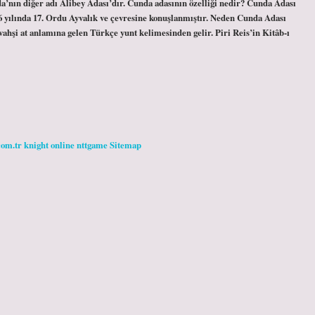
da’nın diğer adı Alibey Adası’dır. Cunda adasının özelliği nedir? Cunda Adası
976 yılında 17. Ordu Ayvalık ve çevresine konuşlanmıştır. Neden Cunda Adası
vahşi at anlamına gelen Türkçe yunt kelimesinden gelir. Piri Reis’in Kitâb-ı
com.tr
knight online
nttgame
Sitemap