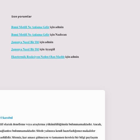
Son yorumlar
Rumi Motifi Ne Anlama Gelir
için
admin
Rumi Motifi Ne Anlama Gelir
için
Nazlıcan
Japonya Nasıl Bir Dil
için
admin
Japonya Nasıl Bir Dil
için
Ayşegül
Ekzotermik Reaksiyon Neden Olan Madde
için
admin
 @karabul
proaktif olarak denetleme veya araştırma yükümlülüğümüz bulunmamaktadır. Ancak,
r bağlantısı bulunmamaktadır. Sitede yalnızca kendi hazırladığımız makaleler
sadüfidir. Sitemiz, kar amacı gütmeyen ve tamamen ücretsiz bir bilgi paylaşım