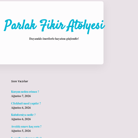
Parlak Fikir Atölyesi
Dayanıklı önerilerle hayatını güçlendir!
Sidebar
hiltonbet giriş
Son Yazılar
Kurşun neden erimez ?
Ağustos 7, 2026
Clickbait nasıl yapılır ?
Ağustos 6, 2026
Kuluforniya nedir ?
Ağustos 6, 2026
Avcılık sınavı kaç soru ?
Ağustos 5, 2026
8. sınıfta yağmur nedir ?