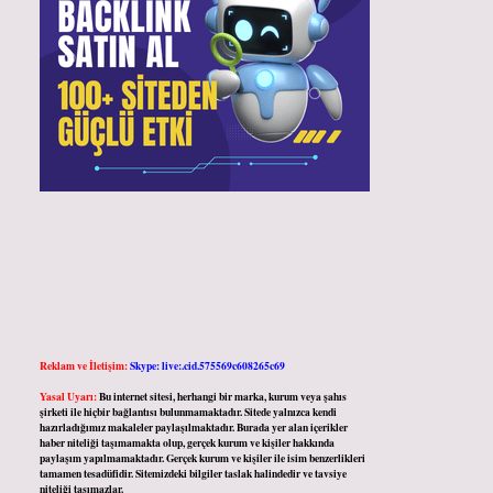
Reklam ve İletişim:
Skype: live:.cid.575569c608265c69
Yasal Uyarı:
Bu internet sitesi, herhangi bir marka, kurum veya şahıs
şirketi ile hiçbir bağlantısı bulunmamaktadır. Sitede yalnızca kendi
hazırladığımız makaleler paylaşılmaktadır. Burada yer alan içerikler
haber niteliği taşımamakta olup, gerçek kurum ve kişiler hakkında
paylaşım yapılmamaktadır. Gerçek kurum ve kişiler ile isim benzerlikleri
tamamen tesadüfidir. Sitemizdeki bilgiler taslak halindedir ve tavsiye
niteliği taşımazlar.