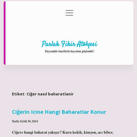
menüyü
Anasayfa
Gizlilik Politikası
Yasal Uyarı
aç
Hakkımızda
Parlak Fikir Atölyesi
Dayanıklı önerilerle hayatını güçlendir!
Etiket:
Ciğer nasıl baharatlanir
Ciğerin Icine Hangi Baharatlar Konur
Tarih: Eylül 30, 2024
Ciğere hangi baharat yakışır? Kuru kekik, kimyon, acı biber,