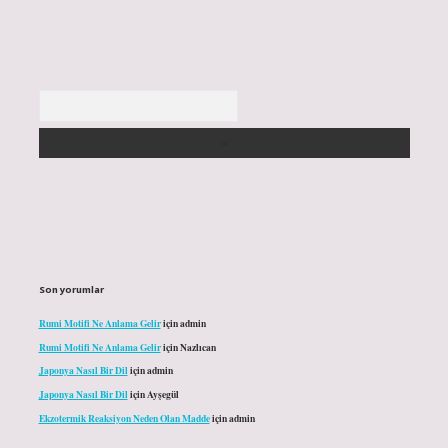
Arama
Son yorumlar
Rumi Motifi Ne Anlama Gelir
için
admin
Rumi Motifi Ne Anlama Gelir
için
Nazlıcan
Japonya Nasıl Bir Dil
için
admin
Japonya Nasıl Bir Dil
için
Ayşegül
Ekzotermik Reaksiyon Neden Olan Madde
için
admin