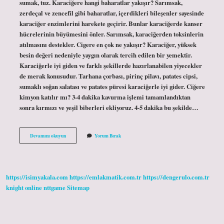
sumak, tuz. Karaciğere hangi baharatlar yakışır? Sarımsak,
zerdeçal ve zencefil gibi baharatlar, içerdikleri bileşenler sayesinde
karaciğer enzimlerini harekete geçirir. Bunlar karaciğerde kanser
hücrelerinin büyümesini önler. Sarımsak, karaciğerden toksinlerin
atılmasını destekler. Cigere en çok ne yakışır? Karaciğer, yüksek
besin değeri nedeniyle yaygın olarak tercih edilen bir yemektir.
Karaciğerle iyi giden ve farklı şekillerde hazırlanabilen yiyecekler
de merak konusudur. Tarhana çorbası, pirinç pilavı, patates cipsi,
sumaklı soğan salatası ve patates püresi karaciğerle iyi gider. Ciğere
kimyon katılır mı? 3-4 dakika kavurma işlemi tamamlandıktan
sonra kırmızı ve yeşil biberleri ekliyoruz. 4-5 dakika bu şekilde…
Ciğerin
Devamını okuyun
Yorum Bırak
Icine
Hangi
Baharatlar
Konur
https://isimyakala.com
https://emlakmatik.com.tr
https://dengerulo.com.tr
knight online
nttgame
Sitemap