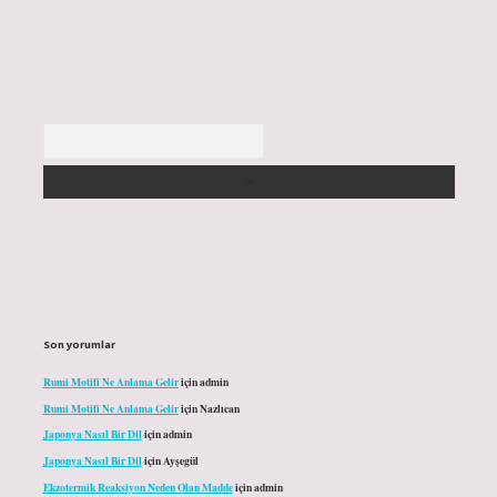
Arama
Son yorumlar
Rumi Motifi Ne Anlama Gelir
için
admin
Rumi Motifi Ne Anlama Gelir
için
Nazlıcan
Japonya Nasıl Bir Dil
için
admin
Japonya Nasıl Bir Dil
için
Ayşegül
Ekzotermik Reaksiyon Neden Olan Madde
için
admin