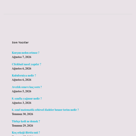
Sidebar
Son Yazılar
Kurşun neden erimez ?
Ağustos 7, 2026
Clickbait nasıl yapılır ?
Ağustos 6, 2026
Kuluforniya nedir ?
Ağustos 6, 2026
Avcılık sınavı kaç soru ?
Ağustos 5, 2026
8. sınıfta yağmur nedir ?
Ağustos 3, 2026
6. sınıf matematik cebirsel ifadeler benzer terim nedir ?
Temmuz 30, 2026
Türkçe kedi ne demek ?
Temmuz 29, 2026
Koç erkeği flörtöz mü ?