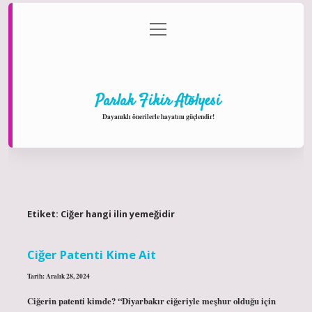
menüyü
Anasayfa
Gizlilik Politikası
Yasal Uyarı
aç
Hakkımızda
Parlak Fikir Atölyesi
Dayanıklı önerilerle hayatını güçlendir!
Etiket:
Ciğer hangi ilin yemeğidir
Ciğer Patenti Kime Ait
Tarih: Aralık 28, 2024
Ciğerin patenti kimde? “Diyarbakır ciğeriyle meşhur olduğu için