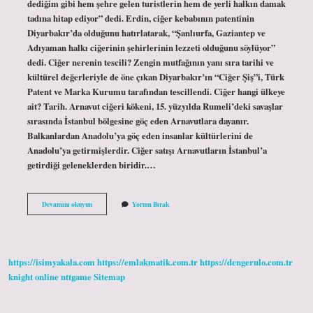
dediğim gibi hem şehre gelen turistlerin hem de yerli halkın damak
tadına hitap ediyor” dedi. Erdin, ciğer kebabının patentinin
Diyarbakır’da olduğunu hatırlatarak, “Şanlıurfa, Gaziantep ve
Adıyaman halkı ciğerinin şehirlerinin lezzeti olduğunu söylüyor”
dedi. Ciğer nerenin tescili? Zengin mutfağının yanı sıra tarihi ve
kültürel değerleriyle de öne çıkan Diyarbakır’ın “Ciğer Şiş”i, Türk
Patent ve Marka Kurumu tarafından tescillendi. Ciğer hangi ülkeye
ait? Tarih. Arnavut ciğeri kökeni, 15. yüzyılda Rumeli’deki savaşlar
sırasında İstanbul bölgesine göç eden Arnavutlara dayanır.
Balkanlardan Anadolu’ya göç eden insanlar kültürlerini de
Anadolu’ya getirmişlerdir. Ciğer satışı Arnavutların İstanbul’a
getirdiği geleneklerden biridir.…
Ciğer
Devamını okuyun
Yorum Bırak
Patenti
Kime
Ait
https://isimyakala.com
https://emlakmatik.com.tr
https://dengerulo.com.tr
knight online
nttgame
Sitemap