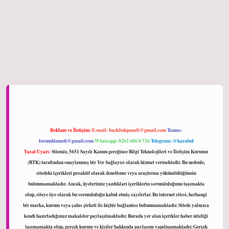
bet giriş
Reklam ve İletişim:
E-mail:
backlinkpaneli@gmail.com
Teams:
forumhizmeti@gmail.com
Whatsapp: 0262 606 0 726
Telegram: @karabul
Yasal Uyarı:
Sitemiz, 5651 Sayılı Kanun gereğince Bilgi Teknolojileri ve İletişim Kurumu
(BTK) tarafından onaylanmış bir Yer Sağlayıcı olarak hizmet vermektedir. Bu nedenle,
sitedeki içerikleri proaktif olarak denetleme veya araştırma yükümlülüğümüz
bulunmamaktadır. Ancak, üyelerimiz yazdıkları içeriklerin sorumluluğunu taşımakta
olup, siteye üye olarak bu sorumluluğu kabul etmiş sayılırlar. Bu internet sitesi, herhangi
bir marka, kurum veya şahıs şirketi ile hiçbir bağlantısı bulunmamaktadır. Sitede yalnızca
kendi hazırladığımız makaleler paylaşılmaktadır. Burada yer alan içerikler haber niteliği
taşımamakta olup, gerçek kurum ve kişiler hakkında paylaşım yapılmamaktadır. Gerçek