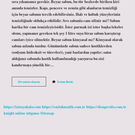
sıra yıkamanız gerekir. Beyaz sabun, bu tür bezlerde biriken kiri
anında temizler. Kapı, pencere ve zemin gibi alanların temizliği
için beyaz sabunu tercih edebilirsiniz. Halı ve koltuk yüzeylerinin
temizliğinde oldukça etkilidir. Sıvı sabunla cam silinir mi? Sabun
harika bir cam temizleyicisidir. İster parmak izi ister başka lekeler
olsun, yapmanız gereken tek şey 1 litre suya biraz sabun karıştırıp
camları iyice silmektir. Beyaz sabun kimyasal mı? Kimyasal olarak
sabun aslında tuzdur. Günümüzde sabun sadece kostiklerden
(sodyum hidroksit ve türevleri), yani bazlardan yapılır; satın
aldığınız sabunda kostik kullanılmadığı yazıyorsa bu sizi
kandırmaya yönelik bir…
Beyaz
Devamını okuyun
Yorum Bırak
Sabunla
Cam
Silinir
Mi
https://isimyakala.com
https://emlakmatik.com.tr
https://dengerulo.com.tr
knight online
nttgame
Sitemap