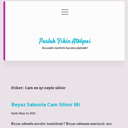
menüyü
Anasayfa
Gizlilik Politikası
Yasal Uyarı
aç
Hakkımızda
Parlak Fikir Atölyesi
Dayanıklı önerilerle hayatını güçlendir!
Etiket:
Cam en iyi neyle silinir
Beyaz Sabunla Cam Silinir Mi
Tarih: Ekim 14, 2024
Beyaz sabunla nereler temizlenir? Beyaz sabunun mucizesi: ara