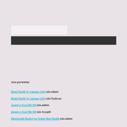
Arama
Son yorumlar
Rumi Motifi Ne Anlama Gelir
için
admin
Rumi Motifi Ne Anlama Gelir
için
Nazlıcan
Japonya Nasıl Bir Dil
için
admin
Japonya Nasıl Bir Dil
için
Ayşegül
Ekzotermik Reaksiyon Neden Olan Madde
için
admin