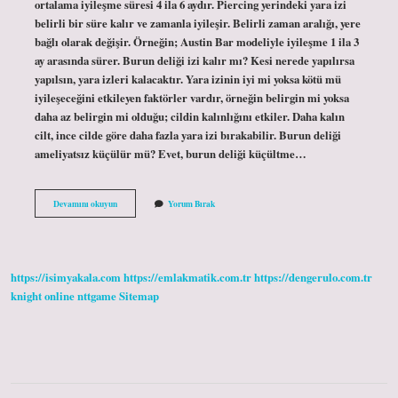
ortalama iyileşme süresi 4 ila 6 aydır. Piercing yerindeki yara izi
belirli bir süre kalır ve zamanla iyileşir. Belirli zaman aralığı, yere
bağlı olarak değişir. Örneğin; Austin Bar modeliyle iyileşme 1 ila 3
ay arasında sürer. Burun deliği izi kalır mı? Kesi nerede yapılırsa
yapılsın, yara izleri kalacaktır. Yara izinin iyi mi yoksa kötü mü
iyileşeceğini etkileyen faktörler vardır, örneğin belirgin mi yoksa
daha az belirgin mi olduğu; cildin kalınlığını etkiler. Daha kalın
cilt, ince cilde göre daha fazla yara izi bırakabilir. Burun deliği
ameliyatsız küçülür mü? Evet, burun deliği küçültme…
Burun
Devamını okuyun
Yorum Bırak
Deliği
Tamamen
Kapanır
Mı
https://isimyakala.com
https://emlakmatik.com.tr
https://dengerulo.com.tr
knight online
nttgame
Sitemap