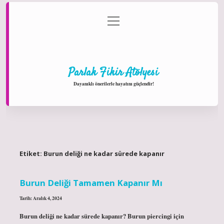
menüyü
Anasayfa
Gizlilik Politikası
Yasal Uyarı
aç
Hakkımızda
Parlak Fikir Atölyesi
Dayanıklı önerilerle hayatını güçlendir!
Etiket:
Burun deliği ne kadar sürede kapanır
Burun Deliği Tamamen Kapanır Mı
Tarih: Aralık 4, 2024
Burun deliği ne kadar sürede kapanır? Burun piercingi için