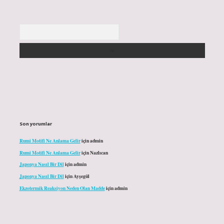
Arama
Son yorumlar
Rumi Motifi Ne Anlama Gelir
için
admin
Rumi Motifi Ne Anlama Gelir
için
Nazlıcan
Japonya Nasıl Bir Dil
için
admin
Japonya Nasıl Bir Dil
için
Ayşegül
Ekzotermik Reaksiyon Neden Olan Madde
için
admin