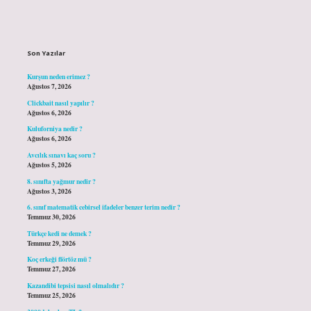
Sidebar
Son Yazılar
Kurşun neden erimez ?
Ağustos 7, 2026
Clickbait nasıl yapılır ?
Ağustos 6, 2026
Kuluforniya nedir ?
Ağustos 6, 2026
Avcılık sınavı kaç soru ?
Ağustos 5, 2026
8. sınıfta yağmur nedir ?
Ağustos 3, 2026
6. sınıf matematik cebirsel ifadeler benzer terim nedir ?
Temmuz 30, 2026
Türkçe kedi ne demek ?
Temmuz 29, 2026
Koç erkeği flörtöz mü ?
Temmuz 27, 2026
Kazandibi tepsisi nasıl olmalıdır ?
Temmuz 25, 2026