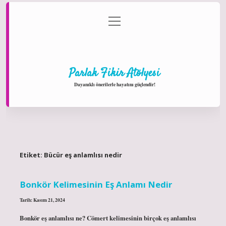
menüyü
Anasayfa
Gizlilik Politikası
Yasal Uyarı
aç
Hakkımızda
Parlak Fikir Atölyesi
Dayanıklı önerilerle hayatını güçlendir!
Etiket:
Bücür eş anlamlısı nedir
Bonkör Kelimesinin Eş Anlamı Nedir
Tarih: Kasım 21, 2024
Bonkör eş anlamlısı ne? Cömert kelimesinin birçok eş anlamlısı