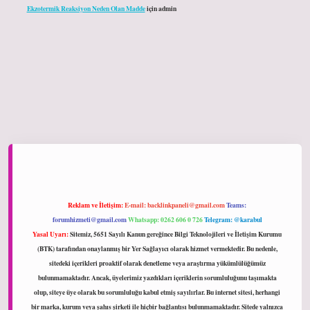
Ekzotermik Reaksiyon Neden Olan Madde
için
admin
ltonbet giriş
Reklam ve İletişim:
E-mail:
backlinkpaneli@gmail.com
Teams:
forumhizmeti@gmail.com
Whatsapp: 0262 606 0 726
Telegram: @karabul
Yasal Uyarı:
Sitemiz, 5651 Sayılı Kanun gereğince Bilgi Teknolojileri ve İletişim Kurumu
(BTK) tarafından onaylanmış bir Yer Sağlayıcı olarak hizmet vermektedir. Bu nedenle,
sitedeki içerikleri proaktif olarak denetleme veya araştırma yükümlülüğümüz
bulunmamaktadır. Ancak, üyelerimiz yazdıkları içeriklerin sorumluluğunu taşımakta
olup, siteye üye olarak bu sorumluluğu kabul etmiş sayılırlar. Bu internet sitesi, herhangi
bir marka, kurum veya şahıs şirketi ile hiçbir bağlantısı bulunmamaktadır. Sitede yalnızca