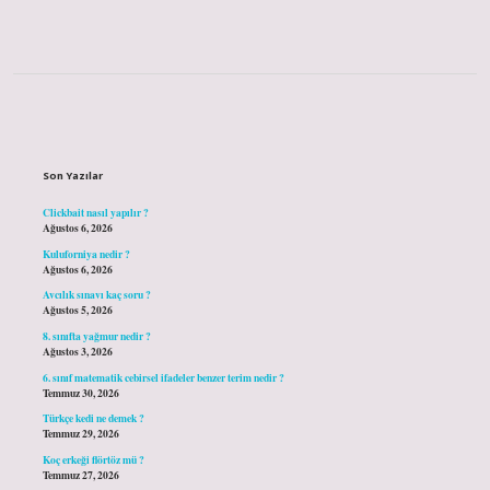
Sidebar
Son Yazılar
Clickbait nasıl yapılır ?
Ağustos 6, 2026
Kuluforniya nedir ?
Ağustos 6, 2026
Avcılık sınavı kaç soru ?
Ağustos 5, 2026
8. sınıfta yağmur nedir ?
Ağustos 3, 2026
6. sınıf matematik cebirsel ifadeler benzer terim nedir ?
Temmuz 30, 2026
Türkçe kedi ne demek ?
Temmuz 29, 2026
Koç erkeği flörtöz mü ?
Temmuz 27, 2026