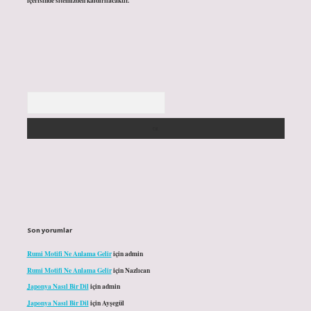
içerisinde sitemizden kaldırılacaktır.
Arama
Son yorumlar
Rumi Motifi Ne Anlama Gelir
için
admin
Rumi Motifi Ne Anlama Gelir
için
Nazlıcan
Japonya Nasıl Bir Dil
için
admin
Japonya Nasıl Bir Dil
için
Ayşegül