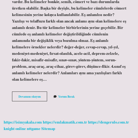
vardır. Bu kelimeler bonkör, semih, cömert ve bazı durumlarda
üretken olabilir. Başka bir deyişle, bu kelimeler cümlelerde cömert
kelimesinin yerine kolayca kullanılabilir. Eş anlamlısı nedir?
Yazılışı ve telaffuzu farklı olan ancak anlamı aynı olan kelimelere eş
anlamlı denir. Bu tür kelimeler birbirlerinin yerine geçebilir. Bir
cümlede eş anlamlı kelimeler değiştirildiğinde cümlenin
anlamında bir değişiklik veya bozulma olmaz. Eş anlamlı
kelimelere örnekler nelerdir? değer-değer, cevap-cevap, yıl-yıl,
medeniyet-medeniyet, fırsat-olasılık, acele-acil, deprem-zelzele,
fakir-fakir, misafir-misafir, sınav-sınav, yöntem-yöntem, sorun-
problem, araç-araç, araç-cihaz, görev-görev, düşünce-fikir. 4.sınıf eş
anlamlı kelimeler nelerdir? Anlamları aynı ama yazılışları farklı
olan kelimelere eş…
Bonkör
Devamını okuyun
Yorum Bırak
Kelimesinin
Eş
Anlamı
Nedir
https://isimyakala.com
https://emlakmatik.com.tr
https://dengerulo.com.tr
knight online
nttgame
Sitemap