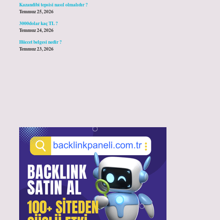
Kazandibi tepsisi nasıl olmalıdır ?
Temmuz 25, 2026
3000dolar kaç TL ?
Temmuz 24, 2026
Hüccet belgesi nedir ?
Temmuz 23, 2026