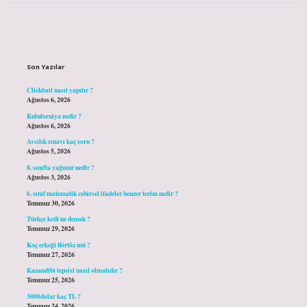
Sidebar
Son Yazılar
Clickbait nasıl yapılır ?
Ağustos 6, 2026
Kuluforniya nedir ?
Ağustos 6, 2026
Avcılık sınavı kaç soru ?
Ağustos 5, 2026
8. sınıfta yağmur nedir ?
Ağustos 3, 2026
6. sınıf matematik cebirsel ifadeler benzer terim nedir ?
Temmuz 30, 2026
Türkçe kedi ne demek ?
Temmuz 29, 2026
Koç erkeği flörtöz mü ?
Temmuz 27, 2026
Kazandibi tepsisi nasıl olmalıdır ?
Temmuz 25, 2026
3000dolar kaç TL ?
Temmuz 24, 2026