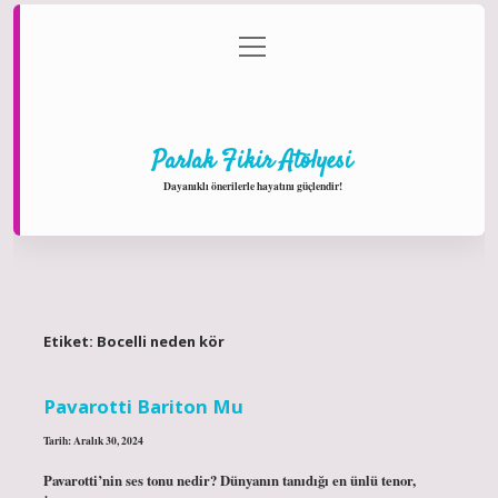
menüyü
Anasayfa
Gizlilik Politikası
Yasal Uyarı
aç
Hakkımızda
Parlak Fikir Atölyesi
Dayanıklı önerilerle hayatını güçlendir!
Etiket:
Bocelli neden kör
Pavarotti Bariton Mu
Tarih: Aralık 30, 2024
Pavarotti’nin ses tonu nedir? Dünyanın tanıdığı en ünlü tenor,