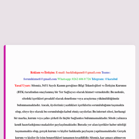
ltonbet giriş
Reklam ve İletişim:
E-mail:
backlinkpaneli@gmail.com
Teams:
forumhizmeti@gmail.com
Whatsapp: 0262 606 0 726
Telegram: @karabul
Yasal Uyarı:
Sitemiz, 5651 Sayılı Kanun gereğince Bilgi Teknolojileri ve İletişim Kurumu
(BTK) tarafından onaylanmış bir Yer Sağlayıcı olarak hizmet vermektedir. Bu nedenle,
sitedeki içerikleri proaktif olarak denetleme veya araştırma yükümlülüğümüz
bulunmamaktadır. Ancak, üyelerimiz yazdıkları içeriklerin sorumluluğunu taşımakta
olup, siteye üye olarak bu sorumluluğu kabul etmiş sayılırlar. Bu internet sitesi, herhangi
bir marka, kurum veya şahıs şirketi ile hiçbir bağlantısı bulunmamaktadır. Sitede yalnızca
kendi hazırladığımız makaleler paylaşılmaktadır. Burada yer alan içerikler haber niteliği
taşımamakta olup, gerçek kurum ve kişiler hakkında paylaşım yapılmamaktadır. Gerçek
kurum ve kişiler ile isim benzerlikleri tamamen tesadüfidir. Sitemiz, kar amacı gütmeyen