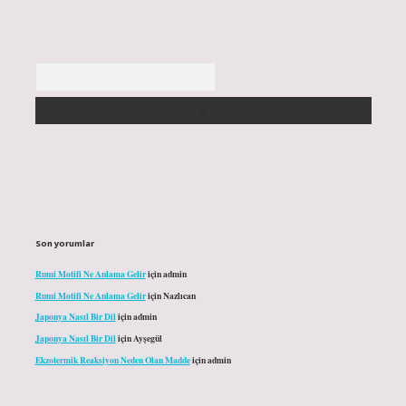
Arama
Son yorumlar
Rumi Motifi Ne Anlama Gelir
için
admin
Rumi Motifi Ne Anlama Gelir
için
Nazlıcan
Japonya Nasıl Bir Dil
için
admin
Japonya Nasıl Bir Dil
için
Ayşegül
Ekzotermik Reaksiyon Neden Olan Madde
için
admin