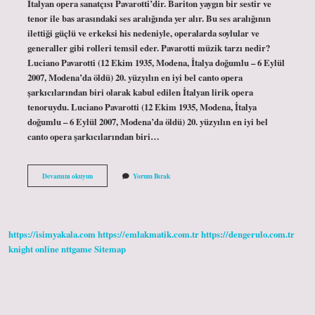
İtalyan opera sanatçısı Pavarotti’dir. Bariton yaygın bir sestir ve
tenor ile bas arasındaki ses aralığında yer alır. Bu ses aralığının
ilettiği güçlü ve erkeksi his nedeniyle, operalarda soylular ve
generaller gibi rolleri temsil eder. Pavarotti müzik tarzı nedir?
Luciano Pavarotti (12 Ekim 1935, Modena, İtalya doğumlu – 6 Eylül
2007, Modena’da öldü) 20. yüzyılın en iyi bel canto opera
şarkıcılarından biri olarak kabul edilen İtalyan lirik opera
tenoruydu. Luciano Pavarotti (12 Ekim 1935, Modena, İtalya
doğumlu – 6 Eylül 2007, Modena’da öldü) 20. yüzyılın en iyi bel
canto opera şarkıcılarından biri…
Pavarotti
Devamını okuyun
Yorum Bırak
Bariton
Mu
https://isimyakala.com
https://emlakmatik.com.tr
https://dengerulo.com.tr
knight online
nttgame
Sitemap