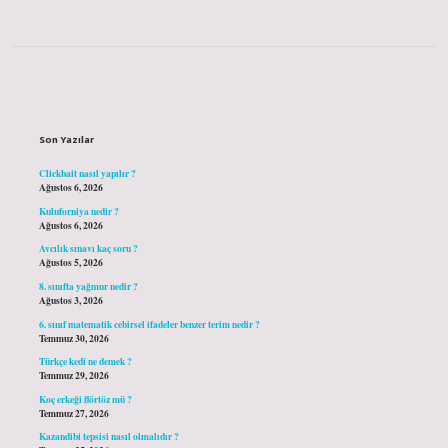
Sidebar
Son Yazılar
Clickbait nasıl yapılır ?
Ağustos 6, 2026
Kuluforniya nedir ?
Ağustos 6, 2026
Avcılık sınavı kaç soru ?
Ağustos 5, 2026
8. sınıfta yağmur nedir ?
Ağustos 3, 2026
6. sınıf matematik cebirsel ifadeler benzer terim nedir ?
Temmuz 30, 2026
Türkçe kedi ne demek ?
Temmuz 29, 2026
Koç erkeği flörtöz mü ?
Temmuz 27, 2026
Kazandibi tepsisi nasıl olmalıdır ?