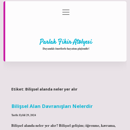
menüyü
Anasayfa
Gizlilik Politikası
Yasal Uyarı
aç
Hakkımızda
Parlak Fikir Atölyesi
Dayanıklı önerilerle hayatını güçlendir!
Etiket:
Bilişsel alanda neler yer alır
Bilişsel Alan Davranışları Nelerdir
Tarih: Eylül 29, 2024
Bilişsel alanda neler yer alır? Bilişsel gelişim; öğrenme, kavrama,