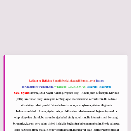
iltonbet giriş
Reklam ve İletişim:
E-mail:
backlinkpaneli@gmail.com
Teams:
forumhizmeti@gmail.com
Whatsapp: 0262 606 0 726
Telegram: @karabul
Yasal Uyarı:
Sitemiz, 5651 Sayılı Kanun gereğince Bilgi Teknolojileri ve İletişim Kurumu
(BTK) tarafından onaylanmış bir Yer Sağlayıcı olarak hizmet vermektedir. Bu nedenle,
sitedeki içerikleri proaktif olarak denetleme veya araştırma yükümlülüğümüz
bulunmamaktadır. Ancak, üyelerimiz yazdıkları içeriklerin sorumluluğunu taşımakta
olup, siteye üye olarak bu sorumluluğu kabul etmiş sayılırlar. Bu internet sitesi, herhangi
bir marka, kurum veya şahıs şirketi ile hiçbir bağlantısı bulunmamaktadır. Sitede yalnızca
kendi hazırladığımız makaleler paylaşılmaktadır. Burada yer alan içerikler haber niteliği