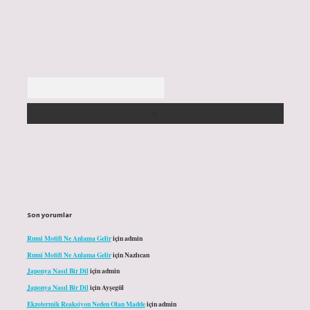
Arama
Son yorumlar
Rumi Motifi Ne Anlama Gelir
için
admin
Rumi Motifi Ne Anlama Gelir
için
Nazlıcan
Japonya Nasıl Bir Dil
için
admin
Japonya Nasıl Bir Dil
için
Ayşegül
Ekzotermik Reaksiyon Neden Olan Madde
için
admin