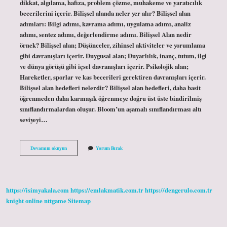
dikkat, algılama, hafıza, problem çözme, muhakeme ve yaratıcılık
becerilerini içerir. Bilişsel alanda neler yer alır? Bilişsel alan
adımları: Bilgi adımı, kavrama adımı, uygulama adımı, analiz
adımı, sentez adımı, değerlendirme adımı. Bilişsel Alan nedir
örnek? Bilişsel alan; Düşünceler, zihinsel aktiviteler ve yorumlama
gibi davranışları içerir. Duygusal alan; Duyarlılık, inanç, tutum, ilgi
ve dünya görüşü gibi içsel davranışları içerir. Psikolojik alan;
Hareketler, sporlar ve kas becerileri gerektiren davranışları içerir.
Bilişsel alan hedefleri nelerdir? Bilişsel alan hedefleri, daha basit
öğrenmeden daha karmaşık öğrenmeye doğru üst üste bindirilmiş
sınıflandırmalardan oluşur. Bloom’un aşamalı sınıflandırması altı
seviyeyi…
Bilişsel
Devamını okuyun
Yorum Bırak
Alan
Davranışları
Nelerdir
https://isimyakala.com
https://emlakmatik.com.tr
https://dengerulo.com.tr
knight online
nttgame
Sitemap