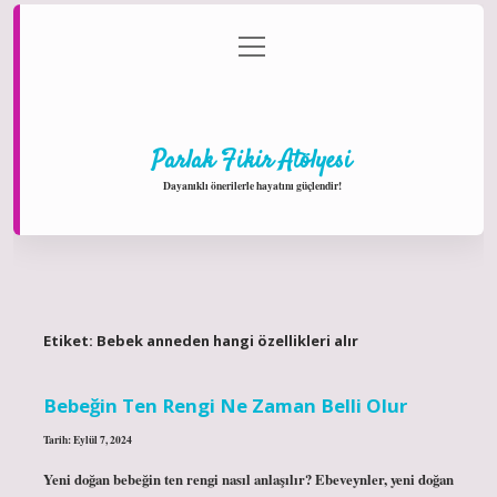
menüyü
Anasayfa
Gizlilik Politikası
Yasal Uyarı
aç
Hakkımızda
Parlak Fikir Atölyesi
Dayanıklı önerilerle hayatını güçlendir!
Etiket:
Bebek anneden hangi özellikleri alır
Bebeğin Ten Rengi Ne Zaman Belli Olur
Tarih: Eylül 7, 2024
Yeni doğan bebeğin ten rengi nasıl anlaşılır? Ebeveynler, yeni doğan