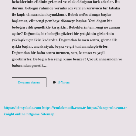
bebeklerinin cildinin gri-mavi ve ıslak olduğunu fark ederler. Bu
durum, bebeğin rahimde verniks adı verilen koruyucu bir tabaka
ile kaplı olmasından kaynaklanır. Bebek nefes almaya başlar
başlamaz, cilt rengi pembeye dönmeye başlar. Yeni doğan bir
bebeğin cildi genellikle kırışıktır. Bebeklerin ten rengi ne zaman
açılır? Doğumda, bir bebeğin gözleri bir yetişkinin gözlerinin
yaklaşık üçte ikisi kadardır. Doğumdan hemen sonra, görme ilk
ışıkla başlar, ancak siyah, beyaz ve gri tonlarında görürler.
Doğumdan bir hafta sonra turuncu, sarı, kırmızı ve yeşil
görebilirler. Bebeğin ten rengi kime benzer? Çocuk annesinden ve
babasından genetik…
Bebeğin
Devamını okuyun
10 Yorum
Ten
Rengi
Ne
Zaman
Belli
https://isimyakala.com
https://emlakmatik.com.tr
https://dengerulo.com.tr
Olur
knight online
nttgame
Sitemap