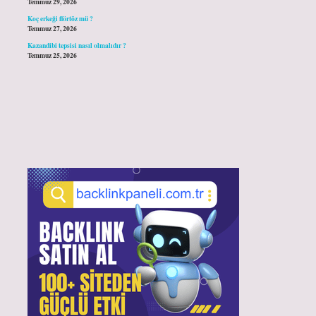
Temmuz 29, 2026
Koç erkeği flörtöz mü ?
Temmuz 27, 2026
Kazandibi tepsisi nasıl olmalıdır ?
Temmuz 25, 2026