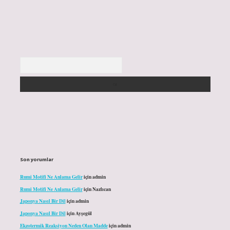
Arama
Son yorumlar
Rumi Motifi Ne Anlama Gelir
için
admin
Rumi Motifi Ne Anlama Gelir
için
Nazlıcan
Japonya Nasıl Bir Dil
için
admin
Japonya Nasıl Bir Dil
için
Ayşegül
Ekzotermik Reaksiyon Neden Olan Madde
için
admin