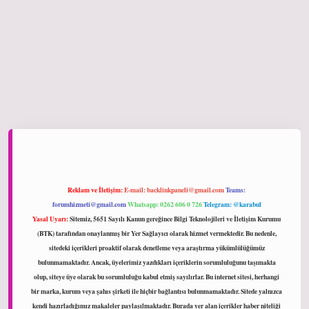
iltonbet giriş
Reklam ve İletişim:
E-mail:
backlinkpaneli@gmail.com
Teams:
forumhizmeti@gmail.com
Whatsapp: 0262 606 0 726
Telegram: @karabul
Yasal Uyarı:
Sitemiz, 5651 Sayılı Kanun gereğince Bilgi Teknolojileri ve İletişim Kurumu
(BTK) tarafından onaylanmış bir Yer Sağlayıcı olarak hizmet vermektedir. Bu nedenle,
sitedeki içerikleri proaktif olarak denetleme veya araştırma yükümlülüğümüz
bulunmamaktadır. Ancak, üyelerimiz yazdıkları içeriklerin sorumluluğunu taşımakta
olup, siteye üye olarak bu sorumluluğu kabul etmiş sayılırlar. Bu internet sitesi, herhangi
bir marka, kurum veya şahıs şirketi ile hiçbir bağlantısı bulunmamaktadır. Sitede yalnızca
kendi hazırladığımız makaleler paylaşılmaktadır. Burada yer alan içerikler haber niteliği