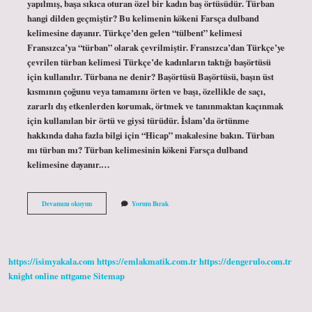
yapılmış, başa sıkıca oturan özel bir kadın baş örtüsüdür. Türban
hangi dilden geçmiştir? Bu kelimenin kökeni Farsça dulband
kelimesine dayanır. Türkçe’den gelen “tülbent” kelimesi
Fransızca’ya “türban” olarak çevrilmiştir. Fransızca’dan Türkçe’ye
çevrilen türban kelimesi Türkçe’de kadınların taktığı başörtüsü
için kullanılır. Türbana ne denir? Başörtüsü Başörtüsü, başın üst
kısmının çoğunu veya tamamını örten ve başı, özellikle de saçı,
zararlı dış etkenlerden korumak, örtmek ve tanınmaktan kaçınmak
için kullanılan bir örtü ve giysi türüdür. İslam’da örtünme
hakkında daha fazla bilgi için “Hicap” makalesine bakın. Türban
mı türban mı? Türban kelimesinin kökeni Farsça dulband
kelimesine dayanır.…
Türban
Devamını okuyun
Yorum Bırak
Ne
Demek
Tdk
https://isimyakala.com
https://emlakmatik.com.tr
https://dengerulo.com.tr
knight online
nttgame
Sitemap