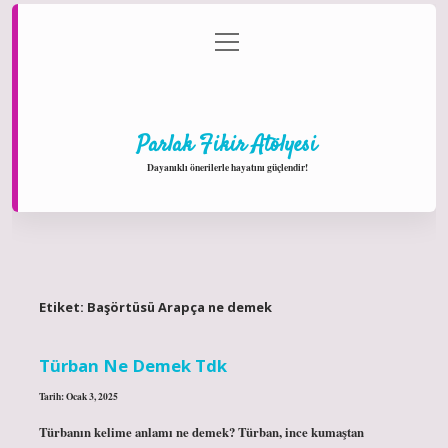
menüyü
Anasayfa
Gizlilik Politikası
Yasal Uyarı
aç
Hakkımızda
Parlak Fikir Atölyesi
Dayanıklı önerilerle hayatını güçlendir!
Etiket:
Başörtüsü Arapça ne demek
Türban Ne Demek Tdk
Tarih: Ocak 3, 2025
Türbanın kelime anlamı ne demek? Türban, ince kumaştan