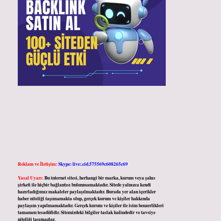
Reklam ve İletişim:
Skype: live:.cid.575569c608265c69
Yasal Uyarı:
Bu internet sitesi, herhangi bir marka, kurum veya şahıs
şirketi ile hiçbir bağlantısı bulunmamaktadır. Sitede yalnızca kendi
hazırladığımız makaleler paylaşılmaktadır. Burada yer alan içerikler
haber niteliği taşımamakta olup, gerçek kurum ve kişiler hakkında
paylaşım yapılmamaktadır. Gerçek kurum ve kişiler ile isim benzerlikleri
tamamen tesadüfidir. Sitemizdeki bilgiler taslak halindedir ve tavsiye
niteliği taşımazlar.