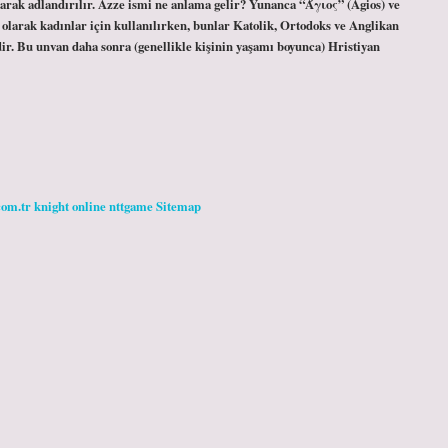
olarak adlandırılır. Azze ismi ne anlama gelir? Yunanca “Άγιος” (Agios) ve
 olarak kadınlar için kullanılırken, bunlar Katolik, Ortodoks ve Anglikan
rdir. Bu unvan daha sonra (genellikle kişinin yaşamı boyunca) Hristiyan
com.tr
knight online
nttgame
Sitemap