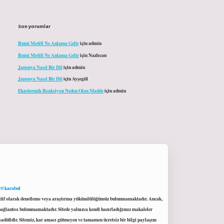
Son yorumlar
Rumi Motifi Ne Anlama Gelir
için
admin
Rumi Motifi Ne Anlama Gelir
için
Nazlıcan
Japonya Nasıl Bir Dil
için
admin
Japonya Nasıl Bir Dil
için
Ayşegül
Ekzotermik Reaksiyon Neden Olan Madde
için
admin
 @karabul
proaktif olarak denetleme veya araştırma yükümlülüğümüz bulunmamaktadır. Ancak,
r bağlantısı bulunmamaktadır. Sitede yalnızca kendi hazırladığımız makaleler
sadüfidir. Sitemiz, kar amacı gütmeyen ve tamamen ücretsiz bir bilgi paylaşım