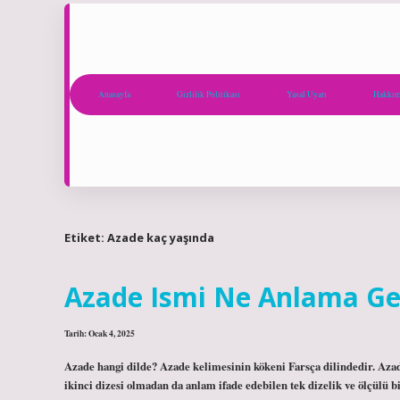
Anasayfa
Gizlilik Politikası
Yasal Uyarı
Hakkım
Etiket:
Azade kaç yaşında
Azade Ismi Ne Anlama Ge
Tarih: Ocak 4, 2025
Azade hangi dilde? Azade kelimesinin kökeni Farsça dilindedir. Aza
ikinci dizesi olmadan da anlam ifade edebilen tek dizelik ve ölçülü bi