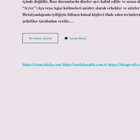
içinde değildir. Bazı durumlarda dizeler ayrı kabul edilir ve azaza 
“Αγία” (Aya veya Agia) kelimeleri azizler olarak erkekler ve azizler
Hristiyanlığında iyiliğiyle bilinen kutsal kişileri ifade eden terimle
yetkililer tarafından verilir.…
Azade
Devamını okuyun
Yorum Bırak
Ismi
Ne
Anlama
Gelir
https://isimyakala.com
https://emlakmatik.com.tr
https://dengerulo.