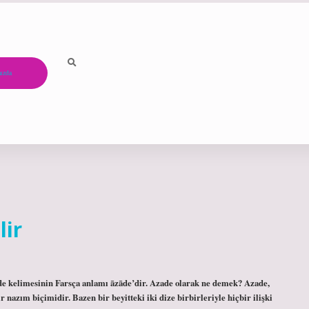
ızda
lir
de kelimesinin Farsça anlamı āzāde’dir. Azade olarak ne demek? Azade,
r nazım biçimidir. Bazen bir beyitteki iki dize birbirleriyle hiçbir ilişki