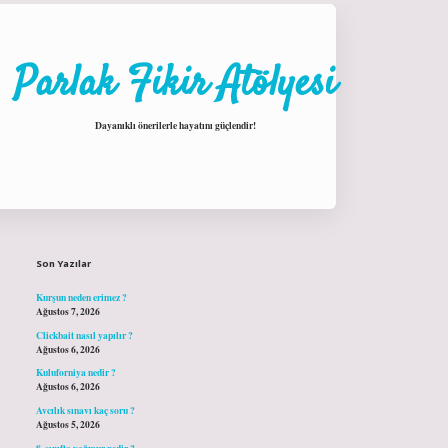
Parlak Fikir Atölyesi
Dayanıklı önerilerle hayatını güçlendir!
Sidebar
hiltonbet giriş
Son Yazılar
Kurşun neden erimez ?
Ağustos 7, 2026
Clickbait nasıl yapılır ?
Ağustos 6, 2026
Kuluforniya nedir ?
Ağustos 6, 2026
Avcılık sınavı kaç soru ?
Ağustos 5, 2026
8. sınıfta yağmur nedir ?