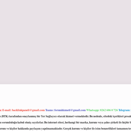
m:
E-mail:
backlinkpaneli@gmail.com
Teams:
forumhizmeti@gmail.com
Whatsapp: 0262 606 0 726
Telegram:
mu (BTK) tarafından onaylanmış bir Yer Sağlayıcı olarak hizmet vermektedir. Bu nedenle, sitedeki içerikleri 
 sorumluluğu kabul etmiş sayılırlar. Bu internet sitesi, herhangi bir marka, kurum veya şahıs şirketi ile hiçbi
kurum ve kişiler hakkında paylaşım yapılmamaktadır. Gerçek kurum ve kişiler ile isim benzerlikleri tamamen te