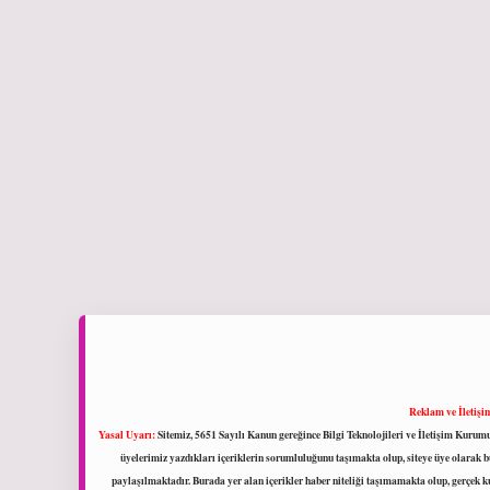
Reklam ve İletişi
Yasal Uyarı:
Sitemiz, 5651 Sayılı Kanun gereğince Bilgi Teknolojileri ve İletişim Kuru
üyelerimiz yazdıkları içeriklerin sorumluluğunu taşımakta olup, siteye üye olarak bu
paylaşılmaktadır. Burada yer alan içerikler haber niteliği taşımamakta olup, gerçek 