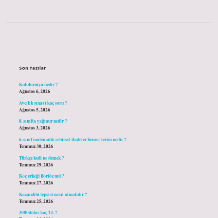
Sidebar
Son Yazılar
Kuluforniya nedir ?
Ağustos 6, 2026
Avcılık sınavı kaç soru ?
Ağustos 5, 2026
8. sınıfta yağmur nedir ?
Ağustos 3, 2026
6. sınıf matematik cebirsel ifadeler benzer terim nedir ?
Temmuz 30, 2026
Türkçe kedi ne demek ?
Temmuz 29, 2026
Koç erkeği flörtöz mü ?
Temmuz 27, 2026
Kazandibi tepsisi nasıl olmalıdır ?
Temmuz 25, 2026
3000dolar kaç TL ?