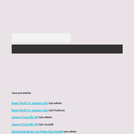
Arama
Son yorumlar
Rumi Motifi Ne Anlama Gelir
için
admin
Rumi Motifi Ne Anlama Gelir
için
Nazlıcan
Japonya Nasıl Bir Dil
için
admin
Japonya Nasıl Bir Dil
için
Ayşegül
Ekzotermik Reaksiyon Neden Olan Madde
için
admin