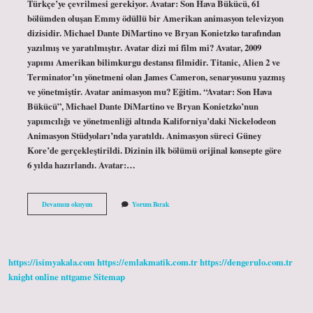
Türkçe’ye çevrilmesi gerekiyor. Avatar: Son Hava Bükücü, 61
bölümden oluşan Emmy ödüllü bir Amerikan animasyon televizyon
dizisidir. Michael Dante DiMartino ve Bryan Konietzko tarafından
yazılmış ve yaratılmıştır. Avatar dizi mi film mi? Avatar, 2009
yapımı Amerikan bilimkurgu destansı filmidir. Titanic, Alien 2 ve
Terminator’ın yönetmeni olan James Cameron, senaryosunu yazmış
ve yönetmiştir. Avatar animasyon mu? Eğitim. “Avatar: Son Hava
Bükücü”, Michael Dante DiMartino ve Bryan Konietzko’nun
yapımcılığı ve yönetmenliği altında Kaliforniya’daki Nickelodeon
Animasyon Stüdyoları’nda yaratıldı. Animasyon süreci Güney
Kore’de gerçekleştirildi. Dizinin ilk bölümü orijinal konsepte göre
6 yılda hazırlandı. Avatar:…
Avatar
Devamını okuyun
Yorum Bırak
Bir
Anime
Mi
https://isimyakala.com
https://emlakmatik.com.tr
https://dengerulo.com.tr
knight online
nttgame
Sitemap