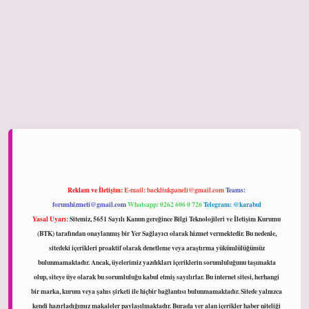
ltonbet giriş
Reklam ve İletişim:
E-mail:
backlinkpaneli@gmail.com
Teams:
forumhizmeti@gmail.com
Whatsapp: 0262 606 0 726
Telegram: @karabul
Yasal Uyarı:
Sitemiz, 5651 Sayılı Kanun gereğince Bilgi Teknolojileri ve İletişim Kurumu
(BTK) tarafından onaylanmış bir Yer Sağlayıcı olarak hizmet vermektedir. Bu nedenle,
sitedeki içerikleri proaktif olarak denetleme veya araştırma yükümlülüğümüz
bulunmamaktadır. Ancak, üyelerimiz yazdıkları içeriklerin sorumluluğunu taşımakta
olup, siteye üye olarak bu sorumluluğu kabul etmiş sayılırlar. Bu internet sitesi, herhangi
bir marka, kurum veya şahıs şirketi ile hiçbir bağlantısı bulunmamaktadır. Sitede yalnızca
kendi hazırladığımız makaleler paylaşılmaktadır. Burada yer alan içerikler haber niteliği