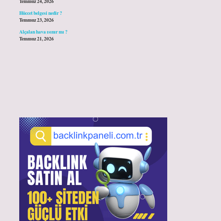
Temmuz 24, 2026
Hüccet belgesi nedir ?
Temmuz 23, 2026
Alçalan hava ısınır mı ?
Temmuz 21, 2026