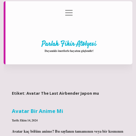
menüyü
Anasayfa
Gizlilik Politikası
Yasal Uyarı
aç
Hakkımızda
Parlak Fikir Atölyesi
Dayanıklı önerilerle hayatını güçlendir!
Etiket:
Avatar The Last Airbender Japon mu
Avatar Bir Anime Mi
Tarih: Ekim 14, 2024
Avatar kaç bölüm anime? Bu sayfanın tamamının veya bir kısmının