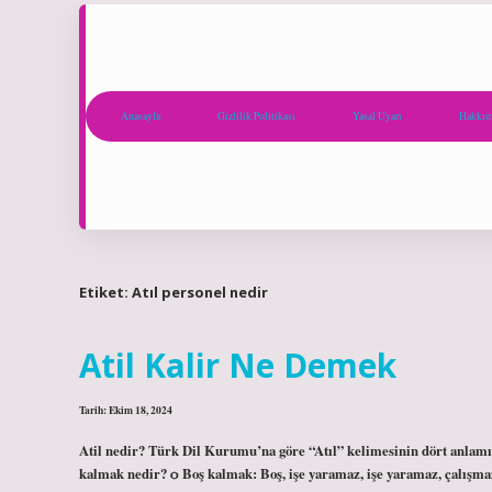
Anasayfa
Gizlilik Politikası
Yasal Uyarı
Hakkım
Etiket:
Atıl personel nedir
Atil Kalir Ne Demek
Tarih: Ekim 18, 2024
Atil nedir? Türk Dil Kurumu’na göre “Atıl” kelimesinin dört anlamı va
kalmak nedir? ѻ Boş kalmak: Boş, işe yaramaz, işe yaramaz, çalışmaz