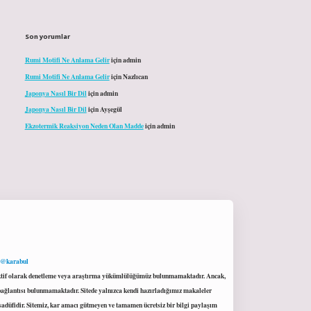
Son yorumlar
Rumi Motifi Ne Anlama Gelir
için
admin
Rumi Motifi Ne Anlama Gelir
için
Nazlıcan
Japonya Nasıl Bir Dil
için
admin
Japonya Nasıl Bir Dil
için
Ayşegül
Ekzotermik Reaksiyon Neden Olan Madde
için
admin
 @karabul
proaktif olarak denetleme veya araştırma yükümlülüğümüz bulunmamaktadır. Ancak,
r bağlantısı bulunmamaktadır. Sitede yalnızca kendi hazırladığımız makaleler
sadüfidir. Sitemiz, kar amacı gütmeyen ve tamamen ücretsiz bir bilgi paylaşım