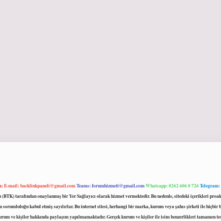
m:
E-mail:
backlinkpaneli@gmail.com
Teams:
forumhizmeti@gmail.com
Whatsapp: 0262 606 0 726
Telegram:
mu (BTK) tarafından onaylanmış bir Yer Sağlayıcı olarak hizmet vermektedir. Bu nedenle, sitedeki içerikleri 
 sorumluluğu kabul etmiş sayılırlar. Bu internet sitesi, herhangi bir marka, kurum veya şahıs şirketi ile hiçbi
kurum ve kişiler hakkında paylaşım yapılmamaktadır. Gerçek kurum ve kişiler ile isim benzerlikleri tamamen te