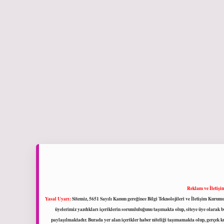
Reklam ve İletişi
Yasal Uyarı:
Sitemiz, 5651 Sayılı Kanun gereğince Bilgi Teknolojileri ve İletişim Kuru
üyelerimiz yazdıkları içeriklerin sorumluluğunu taşımakta olup, siteye üye olarak bu
paylaşılmaktadır. Burada yer alan içerikler haber niteliği taşımamakta olup, gerçek 