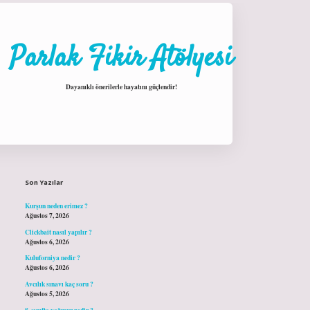
Parlak Fikir Atölyesi
Dayanıklı önerilerle hayatını güçlendir!
Sidebar
hiltonbet giriş
Son Yazılar
Kurşun neden erimez ?
Ağustos 7, 2026
Clickbait nasıl yapılır ?
Ağustos 6, 2026
Kuluforniya nedir ?
Ağustos 6, 2026
Avcılık sınavı kaç soru ?
Ağustos 5, 2026
8. sınıfta yağmur nedir ?