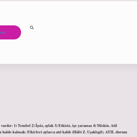
ızda
rdır: 1) Tembel 2) İşsiz, aylak 3) Etkisiz, işe yaramaz 4) Miskin. Atil
 halde kalmak: Fikirleri aylarca atıl kaldı (Hâlit Z. Uşaklıgil). ATIL durum