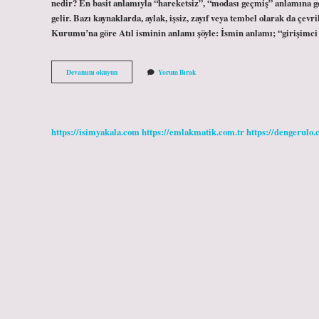
nedir? En basit anlamıyla “hareketsiz”, “modası geçmiş” anlamına g
gelir. Bazı kaynaklarda, aylak, işsiz, zayıf veya tembel olarak da çev
Kurumu’na göre Atıl isminin anlamı şöyle: İsmin anlamı; “girişimc
Atil
Devamını okuyun
Yorum Bırak
Kalir
Ne
Demek
https://isimyakala.com
https://emlakmatik.com.tr
https://dengerulo.