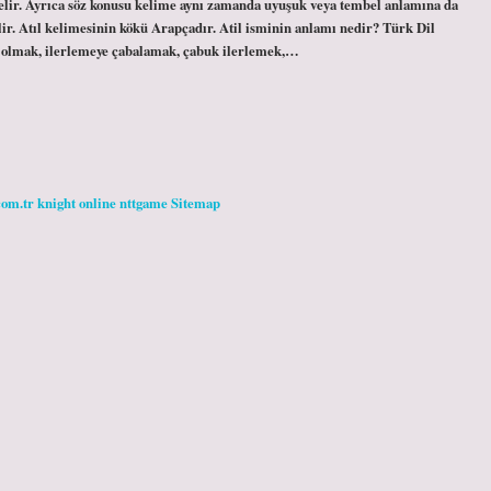
elir. Ayrıca söz konusu kelime aynı zamanda uyuşuk veya tembel anlamına da
rilir. Atıl kelimesinin kökü Arapçadır. Atil isminin anlamı nedir? Türk Dil
i olmak, ilerlemeye çabalamak, çabuk ilerlemek,…
com.tr
knight online
nttgame
Sitemap