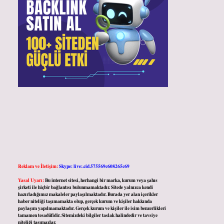
Reklam ve İletişim:
Skype: live:.cid.575569c608265c69
Yasal Uyarı:
Bu internet sitesi, herhangi bir marka, kurum veya şahıs
şirketi ile hiçbir bağlantısı bulunmamaktadır. Sitede yalnızca kendi
hazırladığımız makaleler paylaşılmaktadır. Burada yer alan içerikler
haber niteliği taşımamakta olup, gerçek kurum ve kişiler hakkında
paylaşım yapılmamaktadır. Gerçek kurum ve kişiler ile isim benzerlikleri
tamamen tesadüfidir. Sitemizdeki bilgiler taslak halindedir ve tavsiye
niteliği taşımazlar.