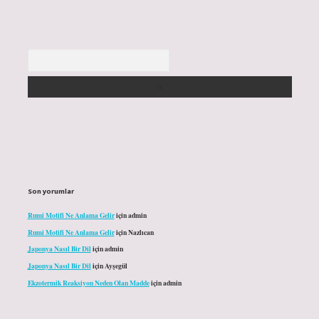
Arama
Son yorumlar
Rumi Motifi Ne Anlama Gelir
için
admin
Rumi Motifi Ne Anlama Gelir
için
Nazlıcan
Japonya Nasıl Bir Dil
için
admin
Japonya Nasıl Bir Dil
için
Ayşegül
Ekzotermik Reaksiyon Neden Olan Madde
için
admin