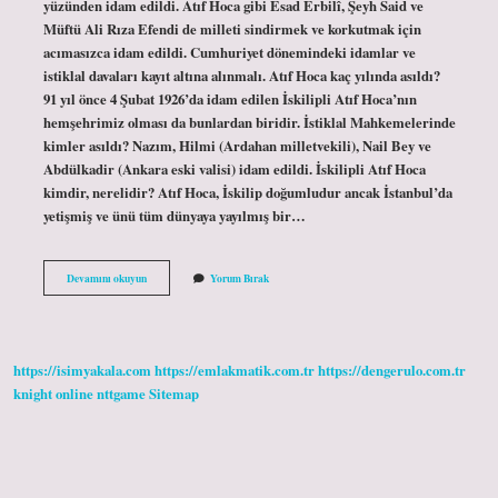
yüzünden idam edildi. Atıf Hoca gibi Esad Erbilî, Şeyh Said ve
Müftü Ali Rıza Efendi de milleti sindirmek ve korkutmak için
acımasızca idam edildi. Cumhuriyet dönemindeki idamlar ve
istiklal davaları kayıt altına alınmalı. Atıf Hoca kaç yılında asıldı?
91 yıl önce 4 Şubat 1926’da idam edilen İskilipli Atıf Hoca’nın
hemşehrimiz olması da bunlardan biridir. İstiklal Mahkemelerinde
kimler asıldı? Nazım, Hilmi (Ardahan milletvekili), Nail Bey ve
Abdülkadir (Ankara eski valisi) idam edildi. İskilipli Atıf Hoca
kimdir, nerelidir? Atıf Hoca, İskilip doğumludur ancak İstanbul’da
yetişmiş ve ünü tüm dünyaya yayılmış bir…
Atıf
Devamını okuyun
Yorum Bırak
Hoca
Neden
Asıldı
https://isimyakala.com
https://emlakmatik.com.tr
https://dengerulo.com.tr
knight online
nttgame
Sitemap