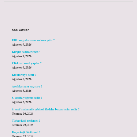
Sidebar
Son Yazılar
URL kopyalama ne anlama gelir ?
Ağustos 9, 2026
Kurşun neden erimez ?
Ağustos 7, 2026
Clickbait nasıl yapılır ?
Ağustos 6, 2026
Kuluforniya nedir ?
Ağustos 6, 2026
Avcılık sınavı kaç soru ?
Ağustos 5, 2026
8. sınıfta yağmur nedir ?
Ağustos 3, 2026
6. sınıf matematik cebirsel ifadeler benzer terim nedir ?
Temmuz 30, 2026
Türkçe kedi ne demek ?
Temmuz 29, 2026
Koç erkeği flörtöz mü ?
Temmuz 27, 2026