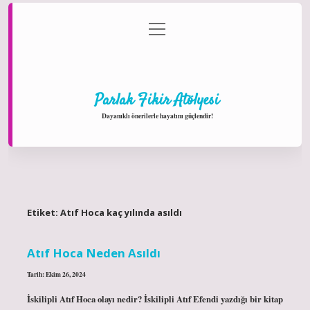
menüyü
Anasayfa
Gizlilik Politikası
Yasal Uyarı
aç
Hakkımızda
Parlak Fikir Atölyesi
Dayanıklı önerilerle hayatını güçlendir!
Etiket:
Atıf Hoca kaç yılında asıldı
Atıf Hoca Neden Asıldı
Tarih: Ekim 26, 2024
İskilipli Atıf Hoca olayı nedir? İskilipli Atıf Efendi yazdığı bir kitap