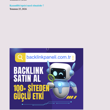
Kazandibi tepsisi nasıl olmalıdır ?
Temmuz 25, 2026