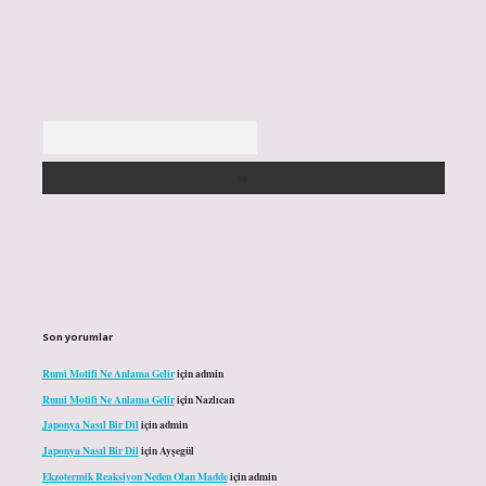
Arama
Son yorumlar
Rumi Motifi Ne Anlama Gelir
için
admin
Rumi Motifi Ne Anlama Gelir
için
Nazlıcan
Japonya Nasıl Bir Dil
için
admin
Japonya Nasıl Bir Dil
için
Ayşegül
Ekzotermik Reaksiyon Neden Olan Madde
için
admin