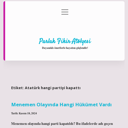
menüyü
Anasayfa
Gizlilik Politikası
Yasal Uyarı
aç
Hakkımızda
Parlak Fikir Atölyesi
Dayanıklı önerilerle hayatını güçlendir!
Etiket:
Atatürk hangi partiyi kapattı
Menemen Olayında Hangi Hükümet Vardı
Tarih: Kasım 18, 2024
Menemen olayında hangi parti kapatıldı? Bu ifadelerde adı geçen