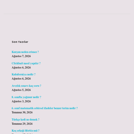
Sidebar
Son Yazılar
Kurşun neden erimez ?
Ağustos 7, 2026
Clickbait nasıl yapılır ?
Ağustos 6, 2026
Kuluforniya nedir ?
Ağustos 6, 2026
Avcılık sınavı kaç soru ?
Ağustos 5, 2026
8. sınıfta yağmur nedir ?
Ağustos 3, 2026
6. sınıf matematik cebirsel ifadeler benzer terim nedir ?
Temmuz 30, 2026
Türkçe kedi ne demek ?
Temmuz 29, 2026
Koç erkeği flörtöz mü ?