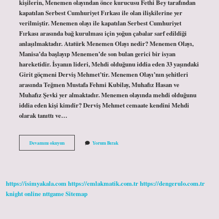
kişilerin, Menemen olayından önce kurucusu Fethi Bey tarafından
kapatılan Serbest Cumhuriyet Fırkası ile olan ilişkilerine yer
verilmiştir. Menemen olayı ile kapatılan Serbest Cumhuriyet
Fırkası arasında bağ kurulması için yoğun çabalar sarf edildiği
anlaşılmaktadır. Atatürk Menemen Olayı nedir? Menemen Olayı,
Manisa’da başlayıp Menemen’de son bulan gerici bir isyan
hareketidir. İsyanın lideri, Mehdi olduğunu iddia eden 33 yaşındaki
Girit göçmeni Derviş Mehmet’tir. Menemen Olayı’nın şehitleri
arasında Teğmen Mustafa Fehmi Kubilay, Muhafız Hasan ve
Muhafız Şevki yer almaktadır. Menemen olayında mehdi olduğunu
iddia eden kişi kimdir? Derviş Mehmet cemaate kendini Mehdi
olarak tanıttı ve…
Menemen
Devamını okuyun
Yorum Bırak
Olayında
Hangi
Hükümet
Vardı
https://isimyakala.com
https://emlakmatik.com.tr
https://dengerulo.com.tr
knight online
nttgame
Sitemap