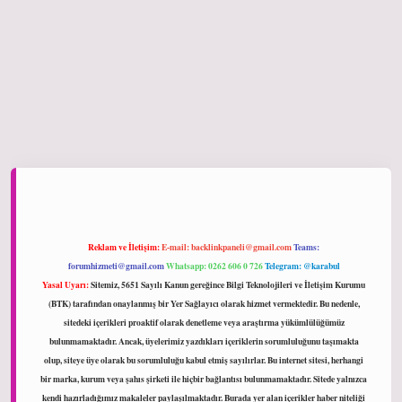
ltonbet giriş
Reklam ve İletişim:
E-mail:
backlinkpaneli@gmail.com
Teams:
forumhizmeti@gmail.com
Whatsapp: 0262 606 0 726
Telegram: @karabul
Yasal Uyarı:
Sitemiz, 5651 Sayılı Kanun gereğince Bilgi Teknolojileri ve İletişim Kurumu
(BTK) tarafından onaylanmış bir Yer Sağlayıcı olarak hizmet vermektedir. Bu nedenle,
sitedeki içerikleri proaktif olarak denetleme veya araştırma yükümlülüğümüz
bulunmamaktadır. Ancak, üyelerimiz yazdıkları içeriklerin sorumluluğunu taşımakta
olup, siteye üye olarak bu sorumluluğu kabul etmiş sayılırlar. Bu internet sitesi, herhangi
bir marka, kurum veya şahıs şirketi ile hiçbir bağlantısı bulunmamaktadır. Sitede yalnızca
kendi hazırladığımız makaleler paylaşılmaktadır. Burada yer alan içerikler haber niteliği