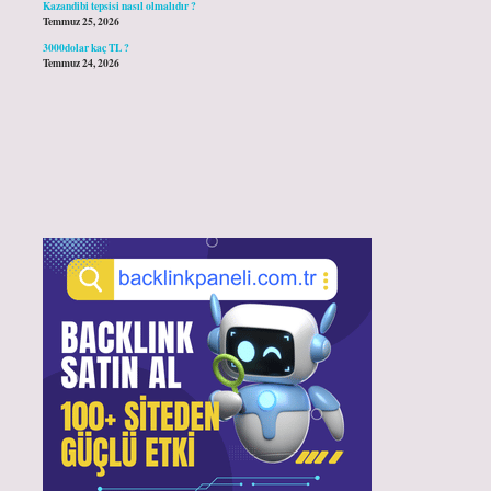
Kazandibi tepsisi nasıl olmalıdır ?
Temmuz 25, 2026
3000dolar kaç TL ?
Temmuz 24, 2026