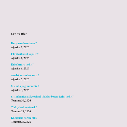
Sidebar
Son Yazılar
Kurşun neden erimez ?
Ağustos 7, 2026
Clickbait nasıl yapılır ?
Ağustos 6, 2026
Kuluforniya nedir ?
Ağustos 6, 2026
Avcılık sınavı kaç soru ?
Ağustos 5, 2026
8. sınıfta yağmur nedir ?
Ağustos 3, 2026
6. sınıf matematik cebirsel ifadeler benzer terim nedir ?
Temmuz 30, 2026
Türkçe kedi ne demek ?
Temmuz 29, 2026
Koç erkeği flörtöz mü ?
Temmuz 27, 2026