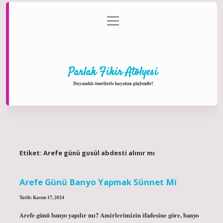
menüyü
Anasayfa
Gizlilik Politikası
Yasal Uyarı
aç
Hakkımızda
Parlak Fikir Atölyesi
Dayanıklı önerilerle hayatını güçlendir!
Etiket:
Arefe günü gusül abdesti alınır mı
Arefe Günü Banyo Yapmak Sünnet Mi
Tarih: Kasım 17, 2024
Arefe günü banyo yapılır mı? Amirlerimizin ifadesine göre, banyo