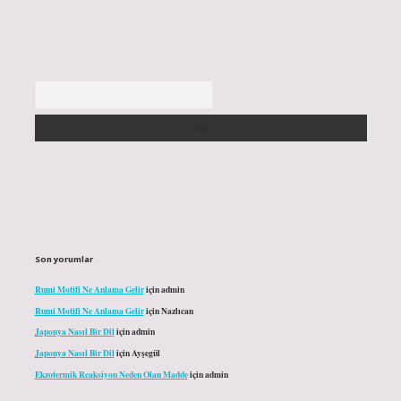
Arama
Son yorumlar
Rumi Motifi Ne Anlama Gelir
için
admin
Rumi Motifi Ne Anlama Gelir
için
Nazlıcan
Japonya Nasıl Bir Dil
için
admin
Japonya Nasıl Bir Dil
için
Ayşegül
Ekzotermik Reaksiyon Neden Olan Madde
için
admin