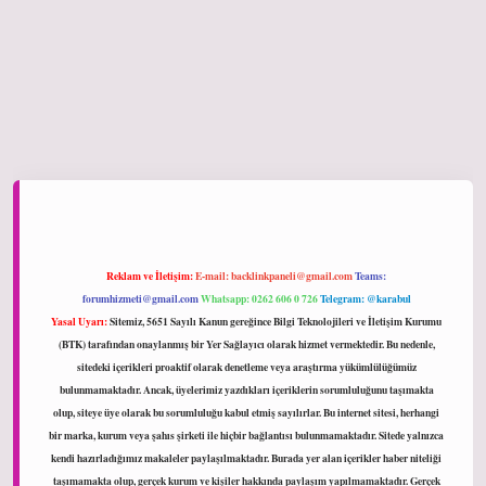
iltonbet giriş
Reklam ve İletişim:
E-mail:
backlinkpaneli@gmail.com
Teams:
forumhizmeti@gmail.com
Whatsapp: 0262 606 0 726
Telegram: @karabul
Yasal Uyarı:
Sitemiz, 5651 Sayılı Kanun gereğince Bilgi Teknolojileri ve İletişim Kurumu
(BTK) tarafından onaylanmış bir Yer Sağlayıcı olarak hizmet vermektedir. Bu nedenle,
sitedeki içerikleri proaktif olarak denetleme veya araştırma yükümlülüğümüz
bulunmamaktadır. Ancak, üyelerimiz yazdıkları içeriklerin sorumluluğunu taşımakta
olup, siteye üye olarak bu sorumluluğu kabul etmiş sayılırlar. Bu internet sitesi, herhangi
bir marka, kurum veya şahıs şirketi ile hiçbir bağlantısı bulunmamaktadır. Sitede yalnızca
kendi hazırladığımız makaleler paylaşılmaktadır. Burada yer alan içerikler haber niteliği
taşımamakta olup, gerçek kurum ve kişiler hakkında paylaşım yapılmamaktadır. Gerçek