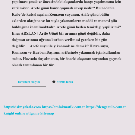
yapılması yasak ve öncesindeki akşamlarda banyo yapılmasına izin
verilmiyor. Arefe günü banyo yapmak sevap nedir? Bu nedenle
Kabe’de kutsal sayılan Zemzem suyunun, Arife günü bütün
evlerden aktığına ve bu suyla yıkananların maddi ve manevi şifa
bulduğuna inanılmaktadır. Arefe günü beden temizliği yapilir mi?
Enes ARSLAN | Arife Günü bir arınma günü değildir, daha
doğrusu arınma uğruna kurban verilmesi gereken bir gün
değildir… Arefe suyu ile yıkanmak ne demek? Havva suyu,
Ramazan ve Kurban Bayramı arifesinde yıkanmak için kullanılan
sudur. Havvada duş almanın, bir önceki akşamın suyundan geçmek
olarak tanımlanan bir tür…
Arefe
Devamını okuyun
Yorum Bırak
Günü
Banyo
Yapmak
Sünnet
Mi
https://isimyakala.com
https://emlakmatik.com.tr
https://dengerulo.com.tr
knight online
nttgame
Sitemap