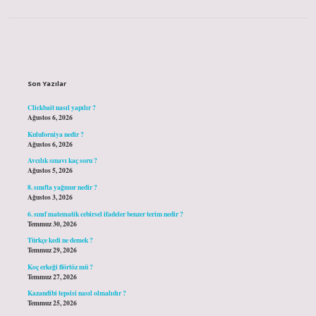
Sidebar
Son Yazılar
Clickbait nasıl yapılır ?
Ağustos 6, 2026
Kuluforniya nedir ?
Ağustos 6, 2026
Avcılık sınavı kaç soru ?
Ağustos 5, 2026
8. sınıfta yağmur nedir ?
Ağustos 3, 2026
6. sınıf matematik cebirsel ifadeler benzer terim nedir ?
Temmuz 30, 2026
Türkçe kedi ne demek ?
Temmuz 29, 2026
Koç erkeği flörtöz mü ?
Temmuz 27, 2026
Kazandibi tepsisi nasıl olmalıdır ?
Temmuz 25, 2026