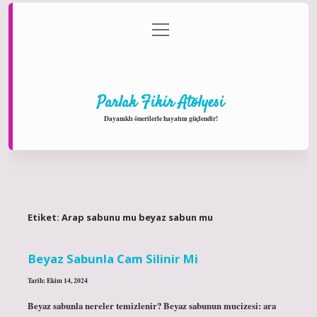
menüyü
Anasayfa
Gizlilik Politikası
Yasal Uyarı
aç
Hakkımızda
Parlak Fikir Atölyesi
Dayanıklı önerilerle hayatını güçlendir!
Etiket:
Arap sabunu mu beyaz sabun mu
Beyaz Sabunla Cam Silinir Mi
Tarih: Ekim 14, 2024
Beyaz sabunla nereler temizlenir? Beyaz sabunun mucizesi: ara