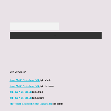
Arama
Son yorumlar
Rumi Motifi Ne Anlama Gelir
için
admin
Rumi Motifi Ne Anlama Gelir
için
Nazlıcan
Japonya Nasıl Bir Dil
için
admin
Japonya Nasıl Bir Dil
için
Ayşegül
Ekzotermik Reaksiyon Neden Olan Madde
için
admin