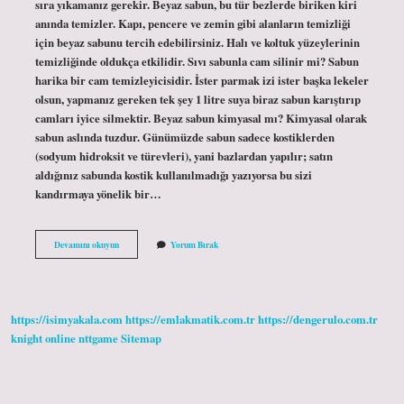
sıra yıkamanız gerekir. Beyaz sabun, bu tür bezlerde biriken kiri
anında temizler. Kapı, pencere ve zemin gibi alanların temizliği
için beyaz sabunu tercih edebilirsiniz. Halı ve koltuk yüzeylerinin
temizliğinde oldukça etkilidir. Sıvı sabunla cam silinir mi? Sabun
harika bir cam temizleyicisidir. İster parmak izi ister başka lekeler
olsun, yapmanız gereken tek şey 1 litre suya biraz sabun karıştırıp
camları iyice silmektir. Beyaz sabun kimyasal mı? Kimyasal olarak
sabun aslında tuzdur. Günümüzde sabun sadece kostiklerden
(sodyum hidroksit ve türevleri), yani bazlardan yapılır; satın
aldığınız sabunda kostik kullanılmadığı yazıyorsa bu sizi
kandırmaya yönelik bir…
Beyaz
Devamını okuyun
Yorum Bırak
Sabunla
Cam
Silinir
Mi
https://isimyakala.com
https://emlakmatik.com.tr
https://dengerulo.com.tr
knight online
nttgame
Sitemap