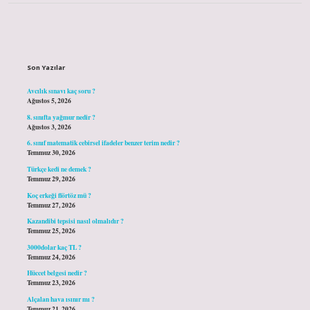
Sidebar
Son Yazılar
Avcılık sınavı kaç soru ?
Ağustos 5, 2026
8. sınıfta yağmur nedir ?
Ağustos 3, 2026
6. sınıf matematik cebirsel ifadeler benzer terim nedir ?
Temmuz 30, 2026
Türkçe kedi ne demek ?
Temmuz 29, 2026
Koç erkeği flörtöz mü ?
Temmuz 27, 2026
Kazandibi tepsisi nasıl olmalıdır ?
Temmuz 25, 2026
3000dolar kaç TL ?
Temmuz 24, 2026
Hüccet belgesi nedir ?
Temmuz 23, 2026
Alçalan hava ısınır mı ?
Temmuz 21, 2026