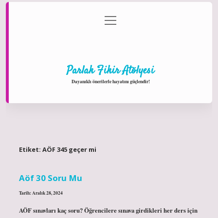
menüyü
Anasayfa
Gizlilik Politikası
Yasal Uyarı
aç
Hakkımızda
Parlak Fikir Atölyesi
Dayanıklı önerilerle hayatını güçlendir!
Etiket:
AÖF 345 geçer mi
Aöf 30 Soru Mu
Tarih: Aralık 28, 2024
AÖF sınavları kaç soru? Öğrencilere sınava girdikleri her ders için