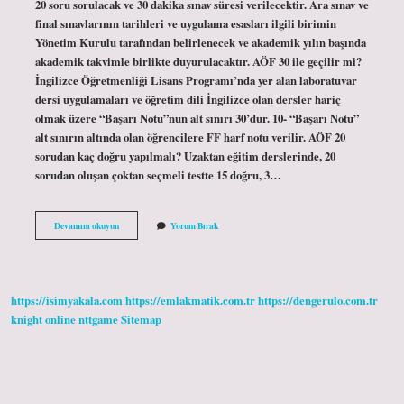
20 soru sorulacak ve 30 dakika sınav süresi verilecektir. Ara sınav ve
final sınavlarının tarihleri ​​ve uygulama esasları ilgili birimin
Yönetim Kurulu tarafından belirlenecek ve akademik yılın başında
akademik takvimle birlikte duyurulacaktır. AÖF 30 ile geçilir mi?
İngilizce Öğretmenliği Lisans Programı’nda yer alan laboratuvar
dersi uygulamaları ve öğretim dili İngilizce olan dersler hariç
olmak üzere “Başarı Notu”nun alt sınırı 30’dur. 10- “Başarı Notu”
alt sınırın altında olan öğrencilere FF harf notu verilir. AÖF 20
sorudan kaç doğru yapılmalı? Uzaktan eğitim derslerinde, 20
sorudan oluşan çoktan seçmeli testte 15 doğru, 3…
Aöf
Devamını okuyun
Yorum Bırak
30
Soru
Mu
https://isimyakala.com
https://emlakmatik.com.tr
https://dengerulo.com.tr
knight online
nttgame
Sitemap