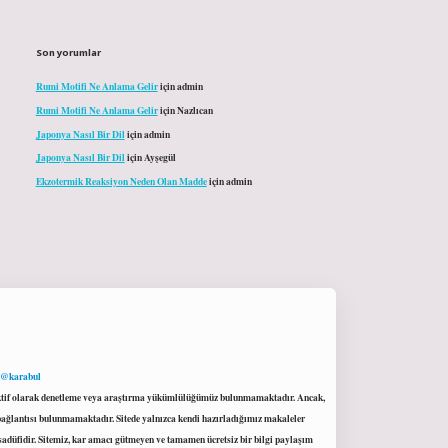
Son yorumlar
Rumi Motifi Ne Anlama Gelir
için
admin
Rumi Motifi Ne Anlama Gelir
için
Nazlıcan
Japonya Nasıl Bir Dil
için
admin
Japonya Nasıl Bir Dil
için
Ayşegül
Ekzotermik Reaksiyon Neden Olan Madde
için
admin
 @karabul
proaktif olarak denetleme veya araştırma yükümlülüğümüz bulunmamaktadır. Ancak,
r bağlantısı bulunmamaktadır. Sitede yalnızca kendi hazırladığımız makaleler
sadüfidir. Sitemiz, kar amacı gütmeyen ve tamamen ücretsiz bir bilgi paylaşım