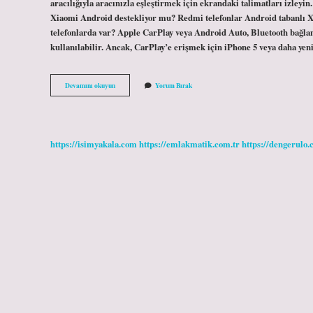
aracılığıyla aracınızla eşleştirmek için ekrandaki talimatları izleyin
Xiaomi Android destekliyor mu? Redmi telefonlar Android tabanlı X
telefonlarda var? Apple CarPlay veya Android Auto, Bluetooth bağla
kullanılabilir. Ancak, CarPlay’e erişmek için iPhone 5 veya daha yen
Xiaomi
Devamını okuyun
Yorum Bırak
Android
Auto
Var
Mı
https://isimyakala.com
https://emlakmatik.com.tr
https://dengerulo.