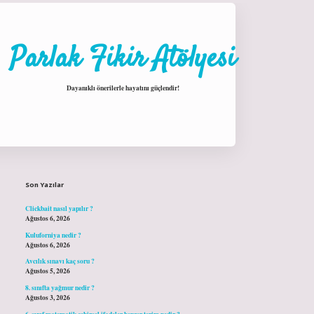
Parlak Fikir Atölyesi
Dayanıklı önerilerle hayatını güçlendir!
Sidebar
hiltonbet giriş
Son Yazılar
Clickbait nasıl yapılır ?
Ağustos 6, 2026
Kuluforniya nedir ?
Ağustos 6, 2026
Avcılık sınavı kaç soru ?
Ağustos 5, 2026
8. sınıfta yağmur nedir ?
Ağustos 3, 2026
6. sınıf matematik cebirsel ifadeler benzer terim nedir ?