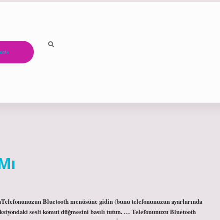
ızda
 Mı
aTelefonunuzun Bluetooth menüsüne gidin (bunu telefonunuzun ayarlarında
eksiyondaki sesli komut düğmesini basılı tutun. … Telefonunuzu Bluetooth