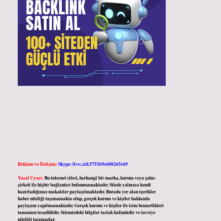
Reklam ve İletişim:
Skype: live:.cid.575569c608265c69
Yasal Uyarı:
Bu internet sitesi, herhangi bir marka, kurum veya şahıs
şirketi ile hiçbir bağlantısı bulunmamaktadır. Sitede yalnızca kendi
hazırladığımız makaleler paylaşılmaktadır. Burada yer alan içerikler
haber niteliği taşımamakta olup, gerçek kurum ve kişiler hakkında
paylaşım yapılmamaktadır. Gerçek kurum ve kişiler ile isim benzerlikleri
tamamen tesadüfidir. Sitemizdeki bilgiler taslak halindedir ve tavsiye
niteliği taşımazlar.