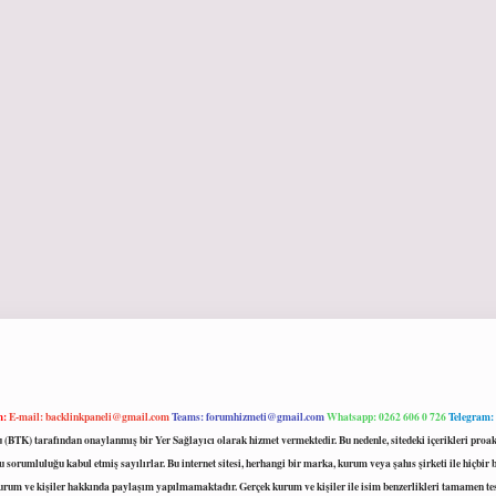
m:
E-mail:
backlinkpaneli@gmail.com
Teams:
forumhizmeti@gmail.com
Whatsapp: 0262 606 0 726
Telegram:
mu (BTK) tarafından onaylanmış bir Yer Sağlayıcı olarak hizmet vermektedir. Bu nedenle, sitedeki içerikleri 
 sorumluluğu kabul etmiş sayılırlar. Bu internet sitesi, herhangi bir marka, kurum veya şahıs şirketi ile hiçbi
kurum ve kişiler hakkında paylaşım yapılmamaktadır. Gerçek kurum ve kişiler ile isim benzerlikleri tamamen te