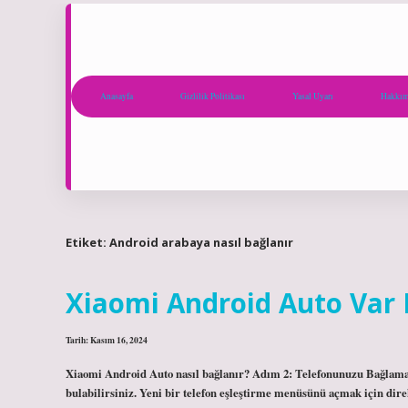
Anasayfa
Gizlilik Politikası
Yasal Uyarı
Hakkım
Etiket:
Android arabaya nasıl bağlanır
Xiaomi Android Auto Var
Tarih: Kasım 16, 2024
Xiaomi Android Auto nasıl bağlanır? Adım 2: Telefonunuzu Bağlam
bulabilirsiniz. Yeni bir telefon eşleştirme menüsünü açmak için dir