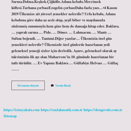
Sarma.Dolma.Keşkek.Çiğköfte.Adana kebabı.Mercimek
köftesi.Tarhana çorbasıEzogelin çorbasıDaha fazla yazı…•4 Kasım
2019 Ülkemize ait yöresel yemekler nelerdir? Urfa kebabı, Adana
kebabına göre daha az acılı olup, yeşil biber ve maydanozla
süslenmiş sunumuyla hem göze hem de damağa hitap eder. Baklava.
… yaprak sarma … Pide. … Döner. … Lahmacun. … Mantı …
Sultan beğendi. … Tantuni.Diğer yazılar… Ülkemizin özel gün
yemekleri nelerdir? Ülkemizde özel günlerde hazırlanan yedi
geleneksel yemeği sizler için derledik. Aşure, geleneksel olarak ay
takviminin ilk ayı olan Muharrem’in 10. gününde hazırlanan bir
tatlı türüdür. … Ev Yapımı Baklava … Güllabiye Helvası … Güllaç
……
Türkiyenin
Devamını okuyun
Yorum Bırak
Milli
Yemekleri
Nelerdir
https://isimyakala.com
https://emlakmatik.com.tr
https://dengerulo.com.tr
Sitemap