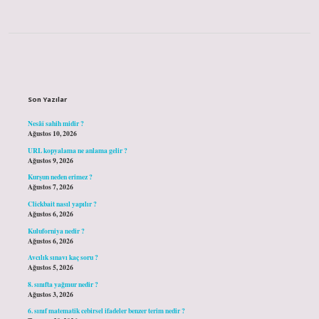
Sidebar
Son Yazılar
Nesâî sahih midir ?
Ağustos 10, 2026
URL kopyalama ne anlama gelir ?
Ağustos 9, 2026
Kurşun neden erimez ?
Ağustos 7, 2026
Clickbait nasıl yapılır ?
Ağustos 6, 2026
Kuluforniya nedir ?
Ağustos 6, 2026
Avcılık sınavı kaç soru ?
Ağustos 5, 2026
8. sınıfta yağmur nedir ?
Ağustos 3, 2026
6. sınıf matematik cebirsel ifadeler benzer terim nedir ?