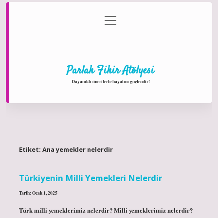
menüyü
Anasayfa
Gizlilik Politikası
Yasal Uyarı
aç
Hakkımızda
Parlak Fikir Atölyesi
Dayanıklı önerilerle hayatını güçlendir!
Etiket:
Ana yemekler nelerdir
Türkiyenin Milli Yemekleri Nelerdir
Tarih: Ocak 1, 2025
Türk milli yemeklerimiz nelerdir? Milli yemeklerimiz nelerdir?