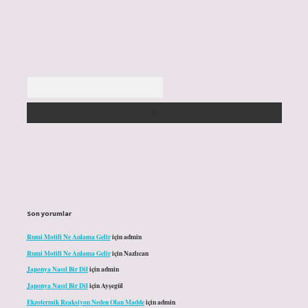
Arama
Son yorumlar
Rumi Motifi Ne Anlama Gelir
için
admin
Rumi Motifi Ne Anlama Gelir
için
Nazlıcan
Japonya Nasıl Bir Dil
için
admin
Japonya Nasıl Bir Dil
için
Ayşegül
Ekzotermik Reaksiyon Neden Olan Madde
için
admin