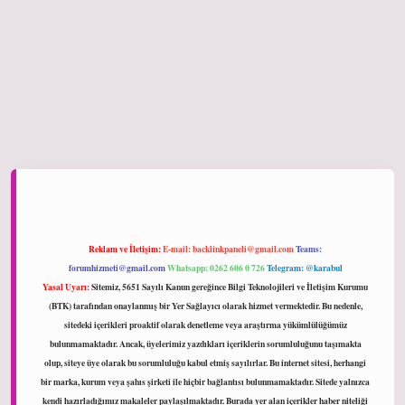
ltonbet giriş
Reklam ve İletişim:
E-mail:
backlinkpaneli@gmail.com
Teams:
forumhizmeti@gmail.com
Whatsapp: 0262 606 0 726
Telegram: @karabul
Yasal Uyarı:
Sitemiz, 5651 Sayılı Kanun gereğince Bilgi Teknolojileri ve İletişim Kurumu
(BTK) tarafından onaylanmış bir Yer Sağlayıcı olarak hizmet vermektedir. Bu nedenle,
sitedeki içerikleri proaktif olarak denetleme veya araştırma yükümlülüğümüz
bulunmamaktadır. Ancak, üyelerimiz yazdıkları içeriklerin sorumluluğunu taşımakta
olup, siteye üye olarak bu sorumluluğu kabul etmiş sayılırlar. Bu internet sitesi, herhangi
bir marka, kurum veya şahıs şirketi ile hiçbir bağlantısı bulunmamaktadır. Sitede yalnızca
kendi hazırladığımız makaleler paylaşılmaktadır. Burada yer alan içerikler haber niteliği