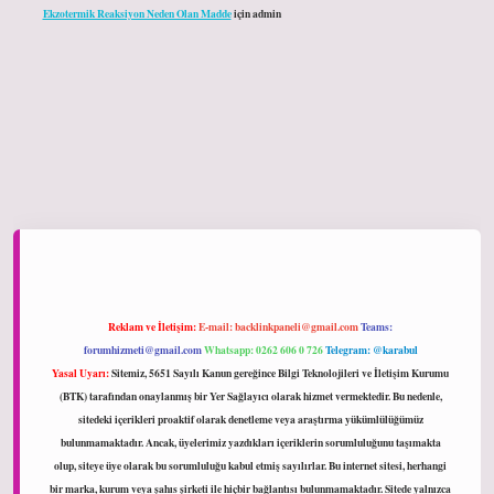
Ekzotermik Reaksiyon Neden Olan Madde
için
admin
iltonbet giriş
Reklam ve İletişim:
E-mail:
backlinkpaneli@gmail.com
Teams:
forumhizmeti@gmail.com
Whatsapp: 0262 606 0 726
Telegram: @karabul
Yasal Uyarı:
Sitemiz, 5651 Sayılı Kanun gereğince Bilgi Teknolojileri ve İletişim Kurumu
(BTK) tarafından onaylanmış bir Yer Sağlayıcı olarak hizmet vermektedir. Bu nedenle,
sitedeki içerikleri proaktif olarak denetleme veya araştırma yükümlülüğümüz
bulunmamaktadır. Ancak, üyelerimiz yazdıkları içeriklerin sorumluluğunu taşımakta
olup, siteye üye olarak bu sorumluluğu kabul etmiş sayılırlar. Bu internet sitesi, herhangi
bir marka, kurum veya şahıs şirketi ile hiçbir bağlantısı bulunmamaktadır. Sitede yalnızca