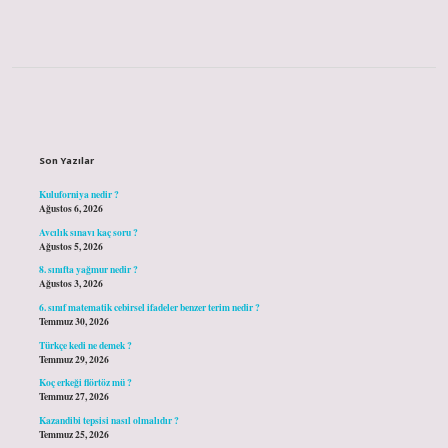
Sidebar
Son Yazılar
Kuluforniya nedir ?
Ağustos 6, 2026
Avcılık sınavı kaç soru ?
Ağustos 5, 2026
8. sınıfta yağmur nedir ?
Ağustos 3, 2026
6. sınıf matematik cebirsel ifadeler benzer terim nedir ?
Temmuz 30, 2026
Türkçe kedi ne demek ?
Temmuz 29, 2026
Koç erkeği flörtöz mü ?
Temmuz 27, 2026
Kazandibi tepsisi nasıl olmalıdır ?
Temmuz 25, 2026