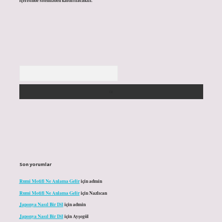
içerisinde sitemizden kaldırılacaktır.
Arama
Son yorumlar
Rumi Motifi Ne Anlama Gelir
için
admin
Rumi Motifi Ne Anlama Gelir
için
Nazlıcan
Japonya Nasıl Bir Dil
için
admin
Japonya Nasıl Bir Dil
için
Ayşegül