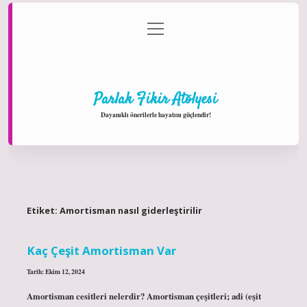
menüyü
Anasayfa
Gizlilik Politikası
Yasal Uyarı
aç
Hakkımızda
Parlak Fikir Atölyesi
Dayanıklı önerilerle hayatını güçlendir!
Etiket:
Amortisman nasıl giderleştirilir
Kaç Çeşit Amortisman Var
Tarih: Ekim 12, 2024
Amortisman cesitleri nelerdir? Amortisman çeşitleri; adi (eşit