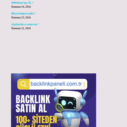
3000dolar kaç TL ?
Temmuz 24, 2026
Hüccet belgesi nedir ?
Temmuz 23, 2026
Alçalan hava ısınır mı ?
Temmuz 21, 2026