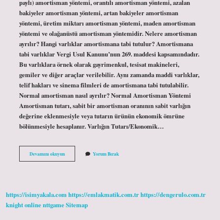
paylı) amortisman yöntemi, orantılı amortisman yöntemi, azalan
bakiyeler amortisman yöntemi, artan bakiyeler amortisman
yöntemi, üretim miktarı amortisman yöntemi, maden amortisman
yöntemi ve olağanüstü amortisman yöntemidir. Nelere amortisman
ayrılır? Hangi varlıklar amortismana tabi tutulur? Amortismana
tabi varlıklar Vergi Usul Kanunu’nun 269. maddesi kapsamındadır.
Bu varlıklara örnek olarak gayrimenkul, tesisat makineleri,
gemiler ve diğer araçlar verilebilir. Aynı zamanda maddi varlıklar,
telif hakları ve sinema filmleri de amortismana tabi tutulabilir.
Normal amortisman nasıl ayrılır? Normal Amortisman Yöntemi
Amortisman tutarı, sabit bir amortisman oranının sabit varlığın
değerine eklenmesiyle veya tutarın ürünün ekonomik ömrüne
bölünmesiyle hesaplanır. Varlığın Tutarı/Ekonomik…
Kaç
Devamını okuyun
Yorum Bırak
Çeşit
Amortisman
Var
https://isimyakala.com
https://emlakmatik.com.tr
https://dengerulo.com.tr
knight online
nttgame
Sitemap