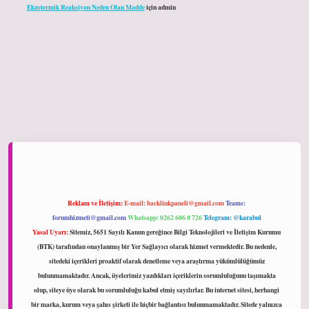
Ekzotermik Reaksiyon Neden Olan Madde
için
admin
ltonbet giriş
Reklam ve İletişim:
E-mail:
backlinkpaneli@gmail.com
Teams:
forumhizmeti@gmail.com
Whatsapp: 0262 606 0 726
Telegram: @karabul
Yasal Uyarı:
Sitemiz, 5651 Sayılı Kanun gereğince Bilgi Teknolojileri ve İletişim Kurumu
(BTK) tarafından onaylanmış bir Yer Sağlayıcı olarak hizmet vermektedir. Bu nedenle,
sitedeki içerikleri proaktif olarak denetleme veya araştırma yükümlülüğümüz
bulunmamaktadır. Ancak, üyelerimiz yazdıkları içeriklerin sorumluluğunu taşımakta
olup, siteye üye olarak bu sorumluluğu kabul etmiş sayılırlar. Bu internet sitesi, herhangi
bir marka, kurum veya şahıs şirketi ile hiçbir bağlantısı bulunmamaktadır. Sitede yalnızca