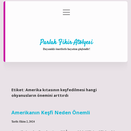
menüyü
Anasayfa
Gizlilik Politikası
Yasal Uyarı
aç
Hakkımızda
Parlak Fikir Atölyesi
Dayanıklı önerilerle hayatını güçlendir!
Etiket:
Amerika kıtasının keşfedilmesi hangi
okyanusların önemini arttırdı
Amerikanın Keşfi Neden Önemli
Tarih: Ekim 2, 2024