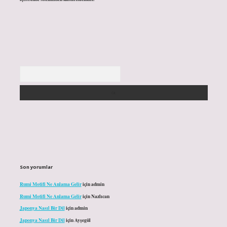
Arama
Son yorumlar
Rumi Motifi Ne Anlama Gelir
için
admin
Rumi Motifi Ne Anlama Gelir
için
Nazlıcan
Japonya Nasıl Bir Dil
için
admin
Japonya Nasıl Bir Dil
için
Ayşegül