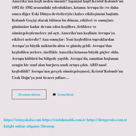
Amerika’nın keşfi neden önemli? İspanyol kâşif Kristof Kolomb’un
1492 ile 1502 arasındaki yolculukları, kıtanın Avrupa ile (ve daha
sonra diğer Eski Dünya devletleriyle) kalıcı etkileşimini başlattı.
Kolomb Geçişi olarak bilinen bu dönem, etkileri ve sonuçları
günümüze kadar devam eden keşiflere, fetihlere ve
sömürgeleştirmelere yol açtı. Amerika’nın keşfinin Avrupa’ya
etkileri nelerdir? Ana sonuçlar: Yeni keşfedilen topraklardan
Avrupa’ya büyük miktarda altın ve gümüş geldi. Avrupa’dan
keşfedilen yerlere, özellikle Amerika kıtasına büyük göçler oldu.
Avrupa kültürü bu bölgede yayıldı. Avrupa’da, sanattan hoşlanan
zengin bir sınıf olan burjuva sınıfı ortaya çıktı. ABD nasıl
keşfedildi? Avrupa’nın gerçek sömürgeleşmesi, Kristof Kolomb’un
Uzak Doğu’ya yeni ticaret yolları…
Amerikanın
Devamını okuyun
Yorum Bırak
Keşfi
Neden
Önemli
https://isimyakala.com
https://emlakmatik.com.tr
https://dengerulo.com.tr
knight online
nttgame
Sitemap