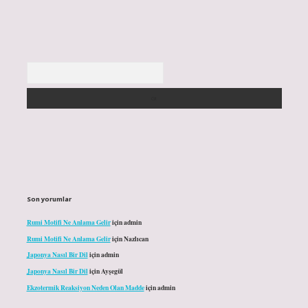
Arama
Son yorumlar
Rumi Motifi Ne Anlama Gelir
için
admin
Rumi Motifi Ne Anlama Gelir
için
Nazlıcan
Japonya Nasıl Bir Dil
için
admin
Japonya Nasıl Bir Dil
için
Ayşegül
Ekzotermik Reaksiyon Neden Olan Madde
için
admin