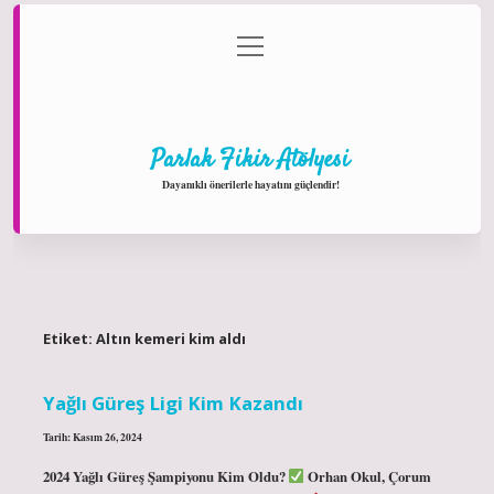
menüyü
Anasayfa
Gizlilik Politikası
Yasal Uyarı
aç
Hakkımızda
Parlak Fikir Atölyesi
Dayanıklı önerilerle hayatını güçlendir!
Etiket:
Altın kemeri kim aldı
Yağlı Güreş Ligi Kim Kazandı
Tarih: Kasım 26, 2024
2024 Yağlı Güreş Şampiyonu Kim Oldu?
Orhan Okul, Çorum