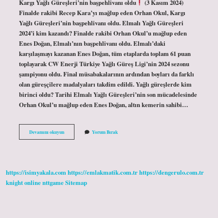
Kargı Yağlı Güreşleri’nin başpehlivanı oldu
(3 Kasım 2024)
Finalde rakibi Recep Kara’yı mağlup eden Orhan Okul, Kargı
Yağlı Güreşleri’nin başpehlivanı oldu. Elmalı Yağlı Güreşleri
2024’i kim kazandı? Finalde rakibi Orhan Okul’u mağlup eden
Enes Doğan, Elmalı’nın başpehlivanı oldu. Elmalı’daki
karşılaşmayı kazanan Enes Doğan, tüm etaplarda toplam 61 puan
toplayarak CW Enerji Türkiye Yağlı Güreş Ligi’nin 2024 sezonu
şampiyonu oldu. Final müsabakalarının ardından boyları da farklı
olan güreşçilere madalyaları takdim edildi. Yağlı güreşlerde kim
birinci oldu? Tarihi Elmalı Yağlı Güreşleri’nin son mücadelesinde
Orhan Okul’u mağlup eden Enes Doğan, altın kemerin sahibi…
Yağlı
Devamını okuyun
Yorum Bırak
Güreş
Ligi
Kim
Kazandı
https://isimyakala.com
https://emlakmatik.com.tr
https://dengerulo.com.tr
knight online
nttgame
Sitemap