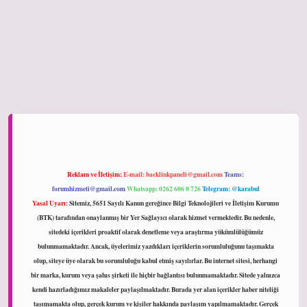
ltonbet giriş
Reklam ve İletişim:
E-mail:
backlinkpaneli@gmail.com
Teams:
forumhizmeti@gmail.com
Whatsapp: 0262 606 0 726
Telegram: @karabul
Yasal Uyarı:
Sitemiz, 5651 Sayılı Kanun gereğince Bilgi Teknolojileri ve İletişim Kurumu
(BTK) tarafından onaylanmış bir Yer Sağlayıcı olarak hizmet vermektedir. Bu nedenle,
sitedeki içerikleri proaktif olarak denetleme veya araştırma yükümlülüğümüz
bulunmamaktadır. Ancak, üyelerimiz yazdıkları içeriklerin sorumluluğunu taşımakta
olup, siteye üye olarak bu sorumluluğu kabul etmiş sayılırlar. Bu internet sitesi, herhangi
bir marka, kurum veya şahıs şirketi ile hiçbir bağlantısı bulunmamaktadır. Sitede yalnızca
kendi hazırladığımız makaleler paylaşılmaktadır. Burada yer alan içerikler haber niteliği
taşımamakta olup, gerçek kurum ve kişiler hakkında paylaşım yapılmamaktadır. Gerçek