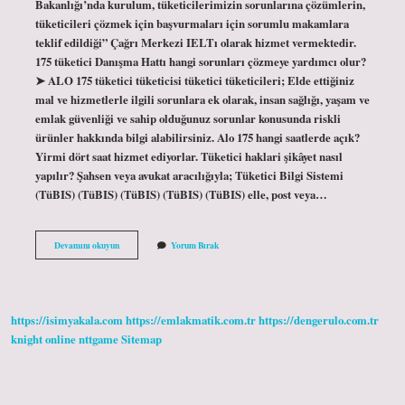
Bakanlığı’nda kurulum, tüketicilerimizin sorunlarına çözümlerin,
tüketicileri çözmek için başvurmaları için sorumlu makamlara
teklif edildiği” Çağrı Merkezi IELTı olarak hizmet vermektedir.
175 tüketici Danışma Hattı hangi sorunları çözmeye yardımcı olur?
➤ ALO 175 tüketici tüketicisi tüketici tüketicileri; Elde ettiğiniz
mal ve hizmetlerle ilgili sorunlara ek olarak, insan sağlığı, yaşam ve
emlak güvenliği ve sahip olduğunuz sorunlar konusunda riskli
ürünler hakkında bilgi alabilirsiniz. Alo 175 hangi saatlerde açık?
Yirmi dört saat hizmet ediyorlar. Tüketici haklari şikâyet nasıl
yapılır? Şahsen veya avukat aracılığıyla; Tüketici Bilgi Sistemi
(TüBIS) (TüBIS) (TüBIS) (TüBIS) (TüBIS) elle, post veya…
175
Devamını okuyun
Yorum Bırak
E
Ne
Şikâyet
Edilir
https://isimyakala.com
https://emlakmatik.com.tr
https://dengerulo.com.tr
knight online
nttgame
Sitemap