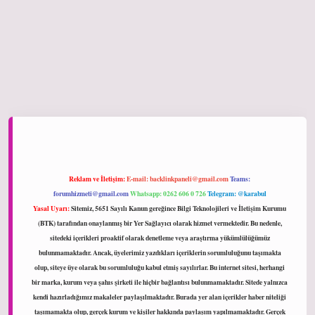
onbet giriş
Reklam ve İletişim:
E-mail:
backlinkpaneli@gmail.com
Teams:
forumhizmeti@gmail.com
Whatsapp: 0262 606 0 726
Telegram: @karabul
Yasal Uyarı:
Sitemiz, 5651 Sayılı Kanun gereğince Bilgi Teknolojileri ve İletişim Kurumu
(BTK) tarafından onaylanmış bir Yer Sağlayıcı olarak hizmet vermektedir. Bu nedenle,
sitedeki içerikleri proaktif olarak denetleme veya araştırma yükümlülüğümüz
bulunmamaktadır. Ancak, üyelerimiz yazdıkları içeriklerin sorumluluğunu taşımakta
olup, siteye üye olarak bu sorumluluğu kabul etmiş sayılırlar. Bu internet sitesi, herhangi
bir marka, kurum veya şahıs şirketi ile hiçbir bağlantısı bulunmamaktadır. Sitede yalnızca
kendi hazırladığımız makaleler paylaşılmaktadır. Burada yer alan içerikler haber niteliği
taşımamakta olup, gerçek kurum ve kişiler hakkında paylaşım yapılmamaktadır. Gerçek