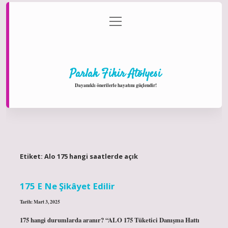
menüyü
Anasayfa
Gizlilik Politikası
Yasal Uyarı
aç
Hakkımızda
Parlak Fikir Atölyesi
Dayanıklı önerilerle hayatını güçlendir!
Etiket:
Alo 175 hangi saatlerde açık
175 E Ne Şikâyet Edilir
Tarih: Mart 3, 2025
175 hangi durumlarda aranır? “ALO 175 Tüketici Danışma Hattı