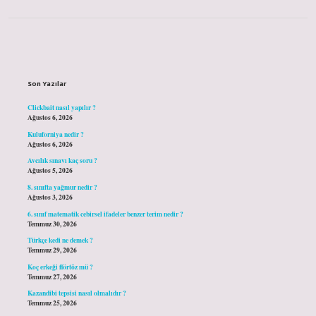
Sidebar
Son Yazılar
Clickbait nasıl yapılır ?
Ağustos 6, 2026
Kuluforniya nedir ?
Ağustos 6, 2026
Avcılık sınavı kaç soru ?
Ağustos 5, 2026
8. sınıfta yağmur nedir ?
Ağustos 3, 2026
6. sınıf matematik cebirsel ifadeler benzer terim nedir ?
Temmuz 30, 2026
Türkçe kedi ne demek ?
Temmuz 29, 2026
Koç erkeği flörtöz mü ?
Temmuz 27, 2026
Kazandibi tepsisi nasıl olmalıdır ?
Temmuz 25, 2026