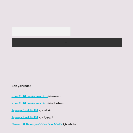
Arama
Son yorumlar
Rumi Motifi Ne Anlama Gelir
için
admin
Rumi Motifi Ne Anlama Gelir
için
Nazlıcan
Japonya Nasıl Bir Dil
için
admin
Japonya Nasıl Bir Dil
için
Ayşegül
Ekzotermik Reaksiyon Neden Olan Madde
için
admin