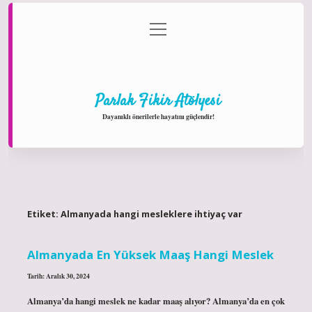
menüyü
Anasayfa
Gizlilik Politikası
Yasal Uyarı
aç
Hakkımızda
Parlak Fikir Atölyesi
Dayanıklı önerilerle hayatını güçlendir!
Etiket:
Almanyada hangi mesleklere ihtiyaç var
Almanyada En Yüksek Maaş Hangi Meslek
Tarih: Aralık 30, 2024
Almanya’da hangi meslek ne kadar maaş alıyor? Almanya’da en çok