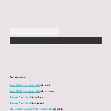
Arama
Son yorumlar
Rumi Motifi Ne Anlama Gelir
için
admin
Rumi Motifi Ne Anlama Gelir
için
Nazlıcan
Japonya Nasıl Bir Dil
için
admin
Japonya Nasıl Bir Dil
için
Ayşegül
Ekzotermik Reaksiyon Neden Olan Madde
için
admin