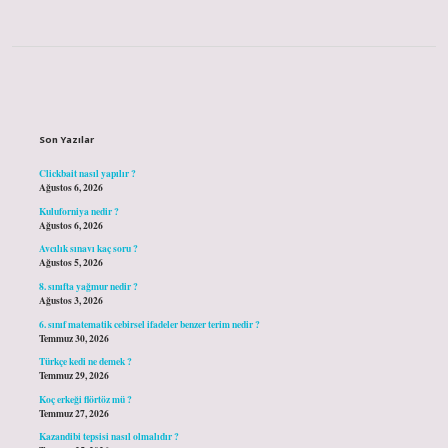
Sidebar
Son Yazılar
Clickbait nasıl yapılır ?
Ağustos 6, 2026
Kuluforniya nedir ?
Ağustos 6, 2026
Avcılık sınavı kaç soru ?
Ağustos 5, 2026
8. sınıfta yağmur nedir ?
Ağustos 3, 2026
6. sınıf matematik cebirsel ifadeler benzer terim nedir ?
Temmuz 30, 2026
Türkçe kedi ne demek ?
Temmuz 29, 2026
Koç erkeği flörtöz mü ?
Temmuz 27, 2026
Kazandibi tepsisi nasıl olmalıdır ?