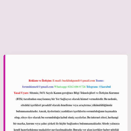
ltonbet giriş
Reklam ve İletişim:
E-mail:
backlinkpaneli@gmail.com
Teams:
forumhizmeti@gmail.com
Whatsapp: 0262 606 0 726
Telegram: @karabul
Yasal Uyarı:
Sitemiz, 5651 Sayılı Kanun gereğince Bilgi Teknolojileri ve İletişim Kurumu
(BTK) tarafından onaylanmış bir Yer Sağlayıcı olarak hizmet vermektedir. Bu nedenle,
sitedeki içerikleri proaktif olarak denetleme veya araştırma yükümlülüğümüz
bulunmamaktadır. Ancak, üyelerimiz yazdıkları içeriklerin sorumluluğunu taşımakta
olup, siteye üye olarak bu sorumluluğu kabul etmiş sayılırlar. Bu internet sitesi, herhangi
bir marka, kurum veya şahıs şirketi ile hiçbir bağlantısı bulunmamaktadır. Sitede yalnızca
kendi hazırladığımız makaleler paylaşılmaktadır. Burada yer alan içerikler haber niteliği