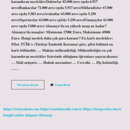
kazandıran mesleklerDoktorlar 83.000 avro (ayda 6.917
avro)Bankacılar 71.000 avro (ayda 5.917 avro)Mühendisler 67.000
avro (ayda 5.583 avro)Avukatlar 63.000 avro (ayda 5.250
avro)Sigortacılar 63.000 avro (aylık) 5.250 avro)Finansçılar 61.000
avro (ayda 5.000 avro) Almanya’da en yüksek maaş ne kadar?
Almanya’da maaşlar: Minimum 1700€ Euro, Maksimum 4500€
Euro. Hangi meslek daha çok para kazanır? En karlı meslekler:
Pilot. TÜİK’e (Türkiye İstatistik Kurumu) göre, pilot bölümü en
karlı bölümdür. … Makine mühendisliği. Mühendisliğin en çok
kazandıran meslekler listesinde olduğunu öğrenince şaşıracaksınız.
… Mali müşavir. … Hukuk mezunları … Cerrahi. … Diş hekimliği.
……
Almanyada
Devamını okuyun
Yorum Bırak
En
Yüksek
Maaş
Hangi
Meslek
https://isimyakala.com
https://emlakmatik.com.tr
https://dengerulo.com.tr
knight online
nttgame
Sitemap