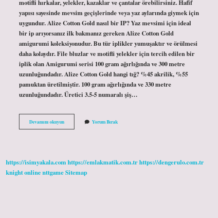
motifli hırkalar, yelekler, kazaklar ve çantalar örebilirsiniz. Hafif
yapısı sayesinde mevsim geçişlerinde veya yaz aylarında giymek için
uygundur. Alize Cotton Gold nasıl bir IP? Yaz mevsimi için ideal
bir ip arıyorsanız ilk bakmanız gereken Alize Cotton Gold
amigurumi koleksiyonudur. Bu tür iplikler yumuşaktır ve örülmesi
daha kolaydır. File bluzlar ve motifli yelekler için tercih edilen bir
iplik olan Amigurumi serisi 100 gram ağırlığında ve 300 metre
uzunluğundadır. Alize Cotton Gold hangi tığ? %45 akrilik, %55
pamuktan üretilmiştir. 100 gram ağırlığında ve 330 metre
uzunluğundadır. Üretici 3.5-5 numaralı şiş…
Alize
Devamını okuyun
Yorum Bırak
Cotton
Gold
Hobby
Ile
Ne
https://isimyakala.com
https://emlakmatik.com.tr
https://dengerulo.com.tr
Örülür
knight online
nttgame
Sitemap