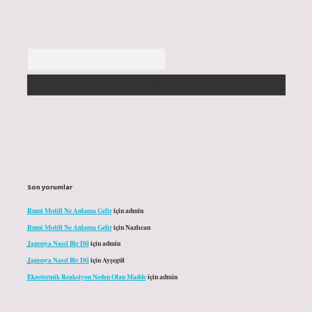
Arama
Son yorumlar
Rumi Motifi Ne Anlama Gelir
için
admin
Rumi Motifi Ne Anlama Gelir
için
Nazlıcan
Japonya Nasıl Bir Dil
için
admin
Japonya Nasıl Bir Dil
için
Ayşegül
Ekzotermik Reaksiyon Neden Olan Madde
için
admin