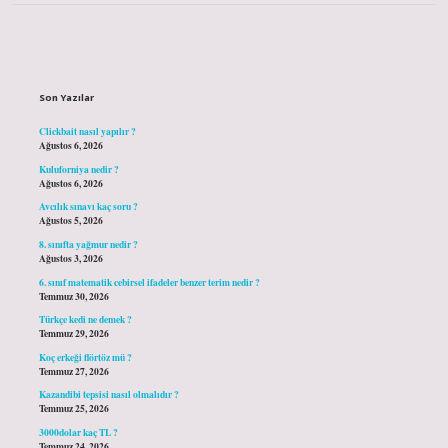
Sidebar
Son Yazılar
Clickbait nasıl yapılır ?
Ağustos 6, 2026
Kuluforniya nedir ?
Ağustos 6, 2026
Avcılık sınavı kaç soru ?
Ağustos 5, 2026
8. sınıfta yağmur nedir ?
Ağustos 3, 2026
6. sınıf matematik cebirsel ifadeler benzer terim nedir ?
Temmuz 30, 2026
Türkçe kedi ne demek ?
Temmuz 29, 2026
Koç erkeği flörtöz mü ?
Temmuz 27, 2026
Kazandibi tepsisi nasıl olmalıdır ?
Temmuz 25, 2026
3000dolar kaç TL ?
Temmuz 24, 2026