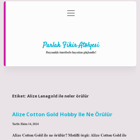
menüyü
Anasayfa
Gizlilik Politikası
Yasal Uyarı
aç
Hakkımızda
Parlak Fikir Atölyesi
Dayanıklı önerilerle hayatını güçlendir!
Etiket:
Alize Lanagold ile neler örülür
Alize Cotton Gold Hobby Ile Ne Örülür
Tarih: Ekim 14, 2024
Alize Cotton Gold ile ne örülür? Motifli örgü: Alize Cotton Gold ile