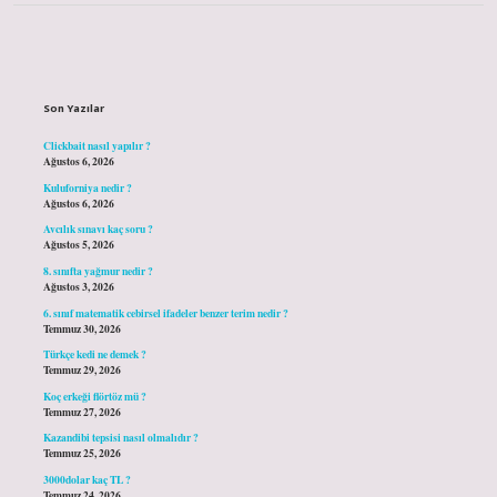
Sidebar
Son Yazılar
Clickbait nasıl yapılır ?
Ağustos 6, 2026
Kuluforniya nedir ?
Ağustos 6, 2026
Avcılık sınavı kaç soru ?
Ağustos 5, 2026
8. sınıfta yağmur nedir ?
Ağustos 3, 2026
6. sınıf matematik cebirsel ifadeler benzer terim nedir ?
Temmuz 30, 2026
Türkçe kedi ne demek ?
Temmuz 29, 2026
Koç erkeği flörtöz mü ?
Temmuz 27, 2026
Kazandibi tepsisi nasıl olmalıdır ?
Temmuz 25, 2026
3000dolar kaç TL ?
Temmuz 24, 2026