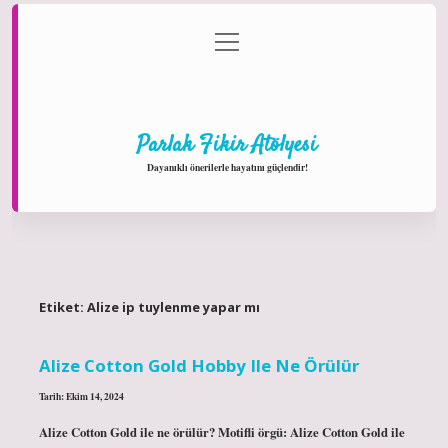
menüyü
Anasayfa
Gizlilik Politikası
Yasal Uyarı
aç
Hakkımızda
Parlak Fikir Atölyesi
Dayanıklı önerilerle hayatını güçlendir!
Etiket:
Alize ip tuylenme yapar mı
Alize Cotton Gold Hobby Ile Ne Örülür
Tarih: Ekim 14, 2024
Alize Cotton Gold ile ne örülür? Motifli örgü: Alize Cotton Gold ile