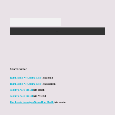
Arama
Son yorumlar
Rumi Motifi Ne Anlama Gelir
için
admin
Rumi Motifi Ne Anlama Gelir
için
Nazlıcan
Japonya Nasıl Bir Dil
için
admin
Japonya Nasıl Bir Dil
için
Ayşegül
Ekzotermik Reaksiyon Neden Olan Madde
için
admin