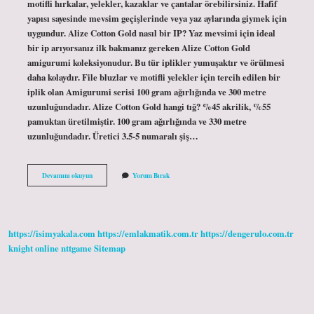
motifli hırkalar, yelekler, kazaklar ve çantalar örebilirsiniz. Hafif
yapısı sayesinde mevsim geçişlerinde veya yaz aylarında giymek için
uygundur. Alize Cotton Gold nasıl bir IP? Yaz mevsimi için ideal
bir ip arıyorsanız ilk bakmanız gereken Alize Cotton Gold
amigurumi koleksiyonudur. Bu tür iplikler yumuşaktır ve örülmesi
daha kolaydır. File bluzlar ve motifli yelekler için tercih edilen bir
iplik olan Amigurumi serisi 100 gram ağırlığında ve 300 metre
uzunluğundadır. Alize Cotton Gold hangi tığ? %45 akrilik, %55
pamuktan üretilmiştir. 100 gram ağırlığında ve 330 metre
uzunluğundadır. Üretici 3.5-5 numaralı şiş…
Alize
Devamını okuyun
Yorum Bırak
Cotton
Gold
Hobby
Ile
Ne
https://isimyakala.com
https://emlakmatik.com.tr
https://dengerulo.com.tr
Örülür
knight online
nttgame
Sitemap