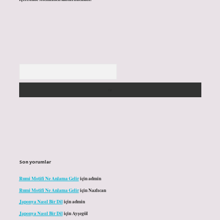
Arama
Son yorumlar
Rumi Motifi Ne Anlama Gelir
için
admin
Rumi Motifi Ne Anlama Gelir
için
Nazlıcan
Japonya Nasıl Bir Dil
için
admin
Japonya Nasıl Bir Dil
için
Ayşegül