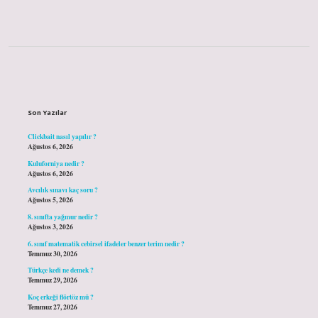
Sidebar
Son Yazılar
Clickbait nasıl yapılır ?
Ağustos 6, 2026
Kuluforniya nedir ?
Ağustos 6, 2026
Avcılık sınavı kaç soru ?
Ağustos 5, 2026
8. sınıfta yağmur nedir ?
Ağustos 3, 2026
6. sınıf matematik cebirsel ifadeler benzer terim nedir ?
Temmuz 30, 2026
Türkçe kedi ne demek ?
Temmuz 29, 2026
Koç erkeği flörtöz mü ?
Temmuz 27, 2026