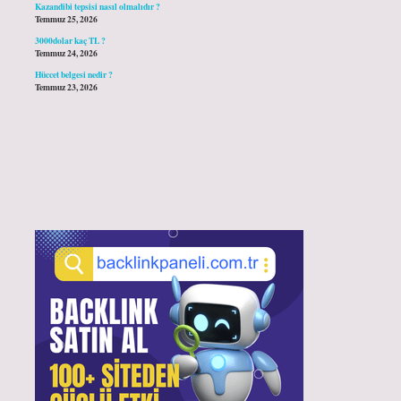
Kazandibi tepsisi nasıl olmalıdır ?
Temmuz 25, 2026
3000dolar kaç TL ?
Temmuz 24, 2026
Hüccet belgesi nedir ?
Temmuz 23, 2026