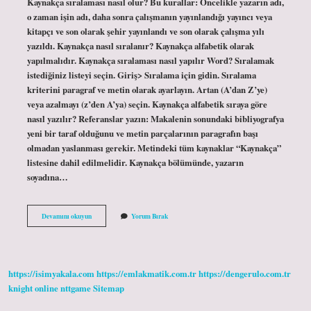
Kaynakça sıralaması nasıl olur? Bu kurallar: Öncelikle yazarın adı,
o zaman işin adı, daha sonra çalışmanın yayınlandığı yayıncı veya
kitapçı ve son olarak şehir yayınlandı ve son olarak çalışma yılı
yazıldı. Kaynakça nasıl sıralanır? Kaynakça alfabetik olarak
yapılmalıdır. Kaynakça sıralaması nasıl yapılır Word? Sıralamak
istediğiniz listeyi seçin. Giriş> Sıralama için gidin. Sıralama
kriterini paragraf ve metin olarak ayarlayın. Artan (A’dan Z’ye)
veya azalmayı (z’den A’ya) seçin. Kaynakça alfabetik sıraya göre
nasıl yazılır? Referanslar yazın: Makalenin sonundaki bibliyografya
yeni bir taraf olduğunu ve metin parçalarının paragrafın başı
olmadan yaslanması gerekir. Metindeki tüm kaynaklar “Kaynakça”
listesine dahil edilmelidir. Kaynakça bölümünde, yazarın
soyadına…
Kaynakça
Devamını okuyun
Yorum Bırak
Sıralama
Nasıl
Yapılır
https://isimyakala.com
https://emlakmatik.com.tr
https://dengerulo.com.tr
knight online
nttgame
Sitemap