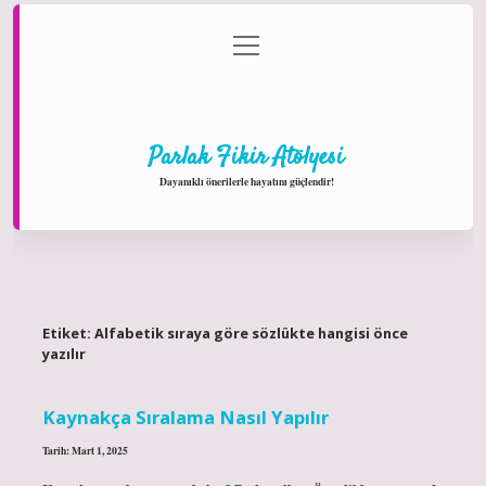
menüyü
Anasayfa
Gizlilik Politikası
Yasal Uyarı
aç
Hakkımızda
Parlak Fikir Atölyesi
Dayanıklı önerilerle hayatını güçlendir!
Etiket:
Alfabetik sıraya göre sözlükte hangisi önce
yazılır
Kaynakça Sıralama Nasıl Yapılır
Tarih: Mart 1, 2025