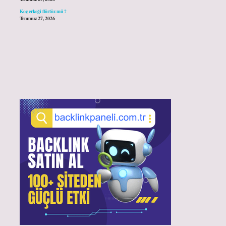
Koç erkeği flörtöz mü ?
Temmuz 27, 2026