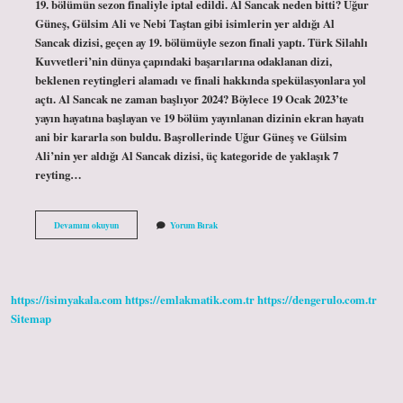
19. bölümün sezon finaliyle iptal edildi. Al Sancak neden bitti? Uğur
Güneş, Gülsim Ali ve Nebi Taştan gibi isimlerin yer aldığı Al
Sancak dizisi, geçen ay 19. bölümüyle sezon finali yaptı. Türk Silahlı
Kuvvetleri’nin dünya çapındaki başarılarına odaklanan dizi,
beklenen reytingleri alamadı ve finali hakkında spekülasyonlara yol
açtı. Al Sancak ne zaman başlıyor 2024? Böylece 19 Ocak 2023’te
yayın hayatına başlayan ve 19 bölüm yayınlanan dizinin ekran hayatı
ani bir kararla son buldu. Başrollerinde Uğur Güneş ve Gülsim
Ali’nin yer aldığı Al Sancak dizisi, üç kategoride de yaklaşık 7
reyting…
Al
Devamını okuyun
Yorum Bırak
Sancak
Final
Yapacak
Mı
https://isimyakala.com
https://emlakmatik.com.tr
https://dengerulo.com.tr
Sitemap