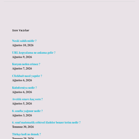
Sidebar
Son Yazılar
Nesâî sahih midir ?
Ağustos 10, 2026
URL kopyalama ne anlama gelir ?
Ağustos 9, 2026
Kurşun neden erimez ?
Ağustos 7, 2026
Clickbait nasıl yapılır ?
Ağustos 6, 2026
Kuluforniya nedir ?
Ağustos 6, 2026
Avcılık sınavı kaç soru ?
Ağustos 5, 2026
8. sınıfta yağmur nedir ?
Ağustos 3, 2026
6. sınıf matematik cebirsel ifadeler benzer terim nedir ?
Temmuz 30, 2026
Türkçe kedi ne demek ?
Temmuz 29, 2026