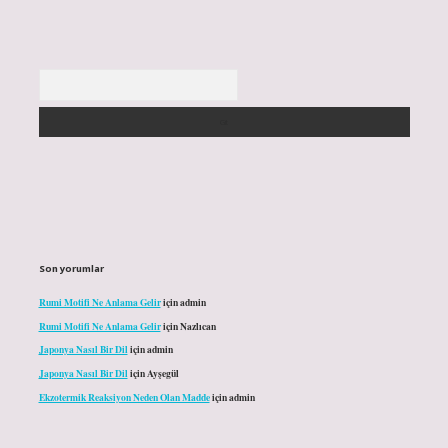
Arama
Son yorumlar
Rumi Motifi Ne Anlama Gelir
için
admin
Rumi Motifi Ne Anlama Gelir
için
Nazlıcan
Japonya Nasıl Bir Dil
için
admin
Japonya Nasıl Bir Dil
için
Ayşegül
Ekzotermik Reaksiyon Neden Olan Madde
için
admin