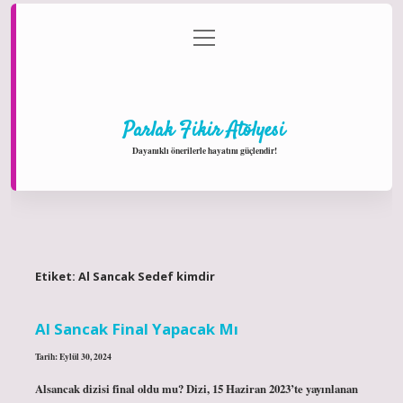
menüyü
Anasayfa
Gizlilik Politikası
Yasal Uyarı
aç
Hakkımızda
Parlak Fikir Atölyesi
Dayanıklı önerilerle hayatını güçlendir!
Etiket:
Al Sancak Sedef kimdir
Al Sancak Final Yapacak Mı
Tarih: Eylül 30, 2024
Alsancak dizisi final oldu mu? Dizi, 15 Haziran 2023’te yayınlanan