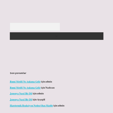
Arama
Son yorumlar
Rumi Motifi Ne Anlama Gelir
için
admin
Rumi Motifi Ne Anlama Gelir
için
Nazlıcan
Japonya Nasıl Bir Dil
için
admin
Japonya Nasıl Bir Dil
için
Ayşegül
Ekzotermik Reaksiyon Neden Olan Madde
için
admin