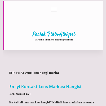
menüyü
Anasayfa
Gizlilik Politikası
Yasal Uyarı
aç
Hakkımızda
Parlak Fikir Atölyesi
Dayanıklı önerilerle hayatını güçlendir!
Etiket:
Acuvue lens hangi marka
En Iyi Kontakt Lens Markası Hangisi
Tarih: Aralık 22, 2024
En kaliteli lens markası hangisi? Kaliteli lens markaları arasında