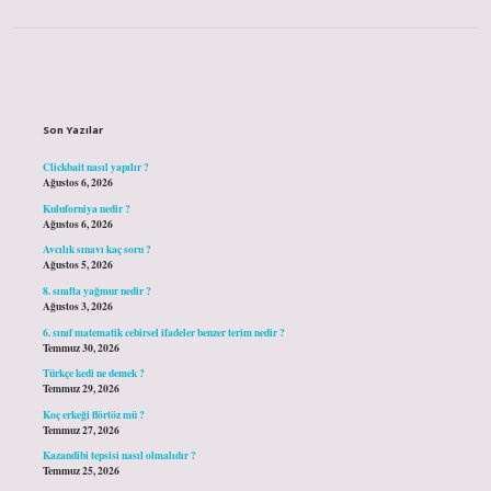
Sidebar
Son Yazılar
Clickbait nasıl yapılır ?
Ağustos 6, 2026
Kuluforniya nedir ?
Ağustos 6, 2026
Avcılık sınavı kaç soru ?
Ağustos 5, 2026
8. sınıfta yağmur nedir ?
Ağustos 3, 2026
6. sınıf matematik cebirsel ifadeler benzer terim nedir ?
Temmuz 30, 2026
Türkçe kedi ne demek ?
Temmuz 29, 2026
Koç erkeği flörtöz mü ?
Temmuz 27, 2026
Kazandibi tepsisi nasıl olmalıdır ?
Temmuz 25, 2026