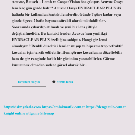
Acuvue, Bausch + Lomb ve CooperVision öne çıkıyor. Acuvue Oasys
lens kaç gün gözde kalır? Acuvue Oasys HYDRACLEAR PLUS iki
haftada bir kullanılan kontakt lenslerdir. Günde 7 güne kadar veya
günde 6 gece 2 hafta boyunca sürekli olarak takılabilirler.
Sonrasında çıkarılıp atılmalı ve yeni bir lens çiftiyle
değiştirilmelidir. Bu kontakt lensler Acuvue’nun yenilikçi
HYDRACLEAR PLUS özelliğine sahiptir. Hangi göz lensi
almalıyım? Renkli düzeltici lensler miyop ve hipermetrop refraktif
kusurlar için tercih edilebilir. Hem görme kusurlarını düzeltebilir
hem de göz renginde farklı bir görünüm yaratabilirler. Görme
kusurunuz olmadan sadece görsel olarak bir…
En
Devamını okuyun
Yorum Bırak
Iyi
Kontakt
Lens
Markası
Hangisi
https://isimyakala.com
https://emlakmatik.com.tr
https://dengerulo.com.tr
knight online
nttgame
Sitemap