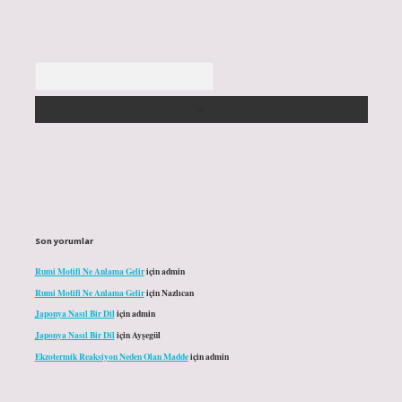
Arama
Son yorumlar
Rumi Motifi Ne Anlama Gelir
için
admin
Rumi Motifi Ne Anlama Gelir
için
Nazlıcan
Japonya Nasıl Bir Dil
için
admin
Japonya Nasıl Bir Dil
için
Ayşegül
Ekzotermik Reaksiyon Neden Olan Madde
için
admin