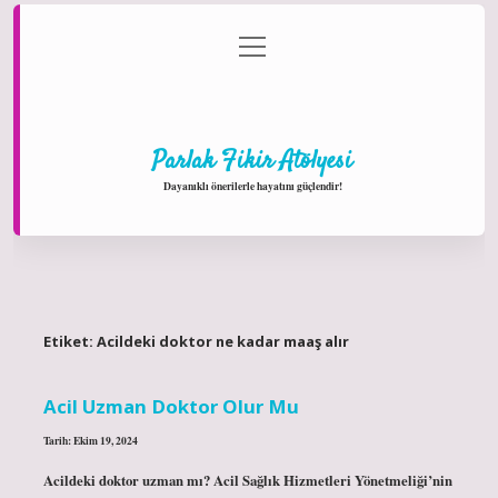
menüyü
Anasayfa
Gizlilik Politikası
Yasal Uyarı
aç
Hakkımızda
Parlak Fikir Atölyesi
Dayanıklı önerilerle hayatını güçlendir!
Etiket:
Acildeki doktor ne kadar maaş alır
Acil Uzman Doktor Olur Mu
Tarih: Ekim 19, 2024
Acildeki doktor uzman mı? Acil Sağlık Hizmetleri Yönetmeliği’nin