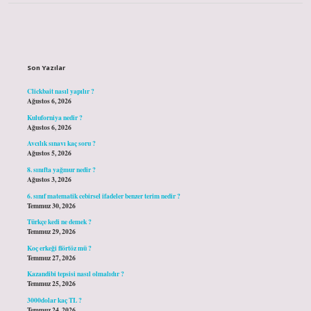
Sidebar
Son Yazılar
Clickbait nasıl yapılır ?
Ağustos 6, 2026
Kuluforniya nedir ?
Ağustos 6, 2026
Avcılık sınavı kaç soru ?
Ağustos 5, 2026
8. sınıfta yağmur nedir ?
Ağustos 3, 2026
6. sınıf matematik cebirsel ifadeler benzer terim nedir ?
Temmuz 30, 2026
Türkçe kedi ne demek ?
Temmuz 29, 2026
Koç erkeği flörtöz mü ?
Temmuz 27, 2026
Kazandibi tepsisi nasıl olmalıdır ?
Temmuz 25, 2026
3000dolar kaç TL ?
Temmuz 24, 2026