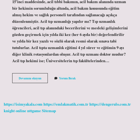
15’inci maddesinde, acil tıbbi bakımın, acil bakım alanında uzman
bir hekimin sorumluluğu altında, acil bakım konusunda eğitim
almış hekim ve sağlık personeli tarafından sağlanacağı açıkça
düzenlenmiştir. Acil tıp uzmanlığı yapılır mı? Tıp uzmanlık
öğrencileri, acil tıp alanındaki becerilerini ve mesleki gelişimlerini
gözden geçirmek için yılda iki kez (her 6 ayda bir) değerlendirilir
ve yılda bir kez yazılı ve sözlü olarak resmi olarak sınava tabi
tutulurlar. Acil tıpta uzmanlık eğitimi 4 yıl sürer ve eğitimin 9 ayı
diğer klinik rotasyonlardan oluşur. Acil tıp uzmanı doktor mudur?
Acil tıp hekimi ise; Üniversitelerin tıp fakültelerinden…
Acil
Devamını okuyun
Yorum Bırak
Uzman
Doktor
Olur
Mu
https://isimyakala.com
https://emlakmatik.com.tr
https://dengerulo.com.tr
knight online
nttgame
Sitemap